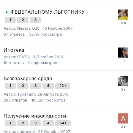
ФЕДЕРАЛЬНОМУ ЛЬГОТНИКУ
1
2
3
Автор:
Ипатов О.Ю.
,
10 Ноября 2007
67
ответов
35,3k
просмотра
Ипотека
Автор:
ГРА78
,
13 Декабря 2016
19
ответов
9k
просмотров
Безбарьерная среда
1
2
3
4
12
Автор:
Турандот
,
29 Августа 2010
298
ответов
105,2k
просмотра
Получение инвалидности
1
2
3
4
54
Автор:
andrewpli
,
25 Октября 2007