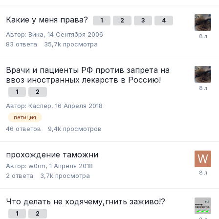
Какие у меня права?
1
2
3
4
Автор:
Вика
,
14 Сентября 2006
83
ответа
35,7k
просмотра
Врачи и пациенты РФ против запрета на
ввоз иностранных лекарств в Россию!
1
2
Автор:
Каспер
,
16 Апреля 2018
петиция
46
ответов
9,4k
просмотров
прохождение таможни
Автор:
w0rm
,
1 Апреля 2018
2
ответа
3,7k
просмотра
Что делать не ходячему,гнить заживо!?
1
2