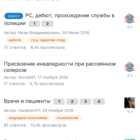
РС, дебют, прохождение службы в
юрист
полиции
1
2
Автор:
Иван Владимирович
,
26 Июня 2019
работа
соц. гарантии совд
37
ответов
8,4k
просмотров
Присвоение инвалидности при рассеянном
склерозе
Автор:
Anna991
,
17 Ноября 2019
17
ответов
6,7k
просмотров
Врачи и пациенты
1
2
3
4
Автор:
Vladimir417
,
29 Ноября 2018
медицина экономика
психология
85
ответов
13,4k
просмотров