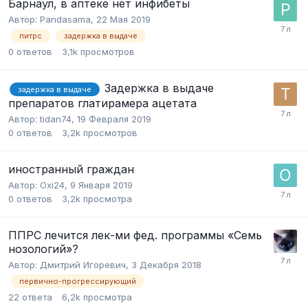
Барнаул, в аптеке нет инфибеты
Автор:
Pandasama
,
22 Мая 2019
питрс
задержка в выдаче
0
ответов
3,1k
просмотров
Задержка в выдаче
задержка в выдаче
препаратов глатирамера ацетата
Автор:
tidan74
,
19 Февраля 2019
0
ответов
3,2k
просмотров
иностранный граждан
Автор:
Oxi24
,
9 Января 2019
0
ответов
3,2k
просмотра
ППРС лечится лек-ми фед. программы «Семь
нозологий»?
Автор:
Дмитрий Игоревич
,
3 Декабря 2018
первично-прогрессирующий
22
ответа
6,2k
просмотра