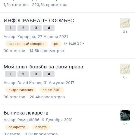
1,3k
ответов
223,5k
просмотра
ИНФОПРАВНАПР ОООИБРС
1
2
3
4
Автор:
Yopapipa
,
27 Апреля 2021
(и еще 2 )
рассеянный склероз
рс
90
ответов
14,5k
просмотров
Мой опыт борьбы за свои права.
1
2
3
4
Автор:
David Kratos
,
31 Августа 2017
питрс гилениа
пп рф 890
90
ответов
20,4k
просмотров
Выписка лекарств
Автор:
Роман6886
,
9 Декабря 2018
лекарства
оплата
3
ответа
3,8k
просмотров