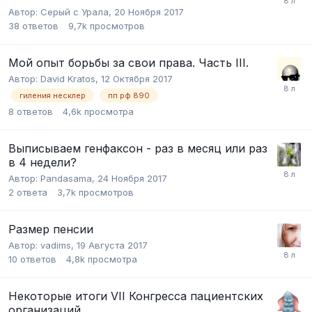
Автор:
Серый с Урала
,
20 Ноября 2017
38
ответов
9,7k
просмотров
Мой опыт борьбы за свои права. Часть III.
Автор:
David Kratos
,
12 Октября 2017
гиления несклер
пп рф 890
8
ответов
4,6k
просмотра
Выписываем генфаксон - раз в месяц или раз
в 4 недели?
Автор:
Pandasama
,
24 Ноября 2017
2
ответа
3,7k
просмотров
Размер пенсии
Автор:
vadims
,
19 Августа 2017
10
ответов
4,8k
просмотра
Некоторые итоги VII Конгресса пациентских
организаций