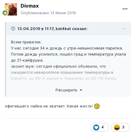
Divmax
Опубликовано
13 Июня 2019
13.06.2019 в 11:17,
kat4kat
сказал:
Всем приветик.
У нас сегодня 34 и дождь с утра-невыносимая парилка.
Потом дождь усилился, пошёл град и температура упала
до 21-кайфушка.
звонит муж: сегодня официально объявили, что
ожидается невероятное повышение температуры в
Кувейте, до 80! А значит в Эмиратах до 65-70! Капец
просто! Градусник выше 55 официально там не
Расширить
показывает)))₽.
офигевшего лайка не хватает. Какая жесть!
4
3