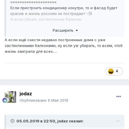
====================
Если пристроить кондиционер изнутри, то и фасад будет
красив и жизнь россиян не пострадает :-)))
А если убрать застекленные балконы
и "какаси" за личными собаками на улицах, то жизнь
Расширить
заиграет свежими красками :-)))
А если ещё снести недавно построенные дома с уже
застекленными балконами, ну если уж убирать, то всем, чтоб
жизнь заиграла для всех.....
4
jodaz
Опубликовано
6 Мая 2019
05.05.2019 в 22:50,
jodaz
сказал: