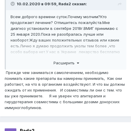
10.02.2020 в 09:59,
Rada2
сказал:
Всем доброго времени суток.Почему молчим?Кто
продолжает лечение? Отпишитесь пожалуйста.Мне
диагноз установили в сентябре 2018г.ВМИГ принимаю с
25 января 2020.Пока не разобралась лучше или
наоборот.Жду ваших положительных отзывов или какие
есть.Лично я думаю продолжить уколы тем более ,что
особо выбора нет.У нас в Украине лекарство бесплатно
почти не выдают.Весной хочу подключить апитерапию
Расширить
гирудотерапию.Кто что думает по этому поводу.
Прежде чем заниматься самолечением, необходимо
понимать какие препараты вы намерены принимать, Как они
работают, на что в организме воздействуют. И что вы должны
ожидать от их применения. И совместимы ли они с тем. что
вы уже принимаете. Я не уверен что апитерапия и
гирудотерапия совместимы с большими дозами донорских
иммуноглобулинов.
Rada2