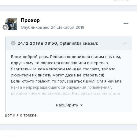
Прохор
Опубликовано
24 Декабря 2018
24.12.2018 в 08:50,
Optimistka
сказал:
Всем добрый день. Решила поделиться своим опытом,
вдруг кому-то окажется полезно или интересно.
Язвительные комментарии меня не трогают, так что
любители их писать могут даже не стараться)
Если кто-то помнит, то пользоваться ВМИГОМ я начала
из-за непрекращающегося ощущения "опьянения",
которое ничем не снималось. На первых этапах стало
немного (процентов на 10% -20%) получше, но была
Расширить
достаточно сильная головная боль. Спустя какое-то
время обильное потребление воды эту проблему
Вот и я о томже.
решили, но вот головокружение, за 3 месяца
использования иммуноглобулина, так полностью и не
прошло. Тогда я приняла решение попробовать то, что
всегда откладывала на потом, представляя как это