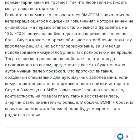
комментарии меня не трогают, так что любители их писать
могут даже не стараться)
Если кто-то помнит, то пользоваться ВМИГОМ я начала из-за
непрекращающегося ощущения "опьянения", которое ничем не
снималось. На первых этапах стало немного (процентов на
10% -20%) получше, но была достаточно сильная головная
боль. Спустя какое-то время обильное потребление воды эту
проблему решили, но вот головокружение, за 3 месяца
использования иммуноглобулина, так полностью и не прошло.
Тогда я приняла решение попробовать то, что всегда
откладывала на потом, представляя как это будет сложно -
аутоимунный палео протокол. Это протокол питания,
созданный специально для аутоимунных заболеваний, если
кому-то интересно, то информацию легко найти в интернете.
Спустя 3 месяца на АИПе "опьянение" прошло полностью,
контрастность на правом глазу также восстановилась,
энергии стало значительно больше. В общем, ВМИГ я бросила,
не нужен он мне стал больше) если будут вопросы, то с
радостью отвечу.
6