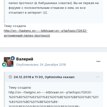
палео протокол (в бабушкиных советах). Вы не первая на
форуме с положительным отзывом о нем, но все
отсылают в интернет :(((.
Тему создала
http://xn--l1adgmc.xn----btbtxaari.xn--p1ai/topic/12632-
аутоимуный-палео-протокол/
Валерий
Опубликовано
24 Декабря 2018
24.12.2018 в 11:30,
Optimistka
сказал:
Тему создала:
http://xn--l1adgmc.xn----btbtxaari.xn--p1ai/topic/12632-
%D0%B0%D1%83%D1%82%D0%BE%D0%B8%D0%BC%D1
%83%D0%BD%D1%8B%D0%B9-
%D0%BF%D0%B0%D0%BB%D0%B5%D0%BE-