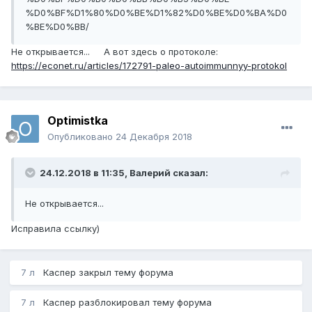
%D0%BF%D1%80%D0%BE%D1%82%D0%BE%D0%BA%D0
%BE%D0%BB/
Не открывается... А вот здесь о протоколе:
https://econet.ru/articles/172791-paleo-autoimmunnyy-protokol
Optimistka
Опубликовано
24 Декабря 2018
24.12.2018 в 11:35,
Валерий
сказал:
Не открывается...
Исправила ссылку)
7 л
Каспер
закрыл тему форума
7 л
Каспер
разблокировал тему форума