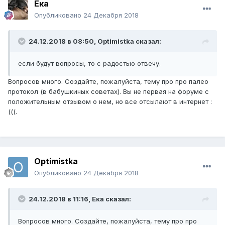
Ека
будет сложно - аутоимунный палео протокол. Это
Опубликовано
24 Декабря 2018
протокол питания, созданный специально для
аутоимунных заболеваний, если кому-то интересно, то
информацию легко найти в интернете. Спустя 3 месяца
24.12.2018 в 08:50,
Optimistka
сказал:
на АИПе "опьянение" прошло полностью, контрастность
на правом глазу также восстановилась, энергии стало
если будут вопросы, то с радостью отвечу.
значительно больше. В общем, ВМИГ я бросила, не нужен
он мне стал больше) если будут вопросы, то с радостью
Вопросов много. Создайте, пожалуйста, тему про про палео
отвечу.
протокол (в бабушкиных советах). Вы не первая на форуме с
положительным отзывом о нем, но все отсылают в интернет :
(((.
Optimistka
Опубликовано
24 Декабря 2018
24.12.2018 в 11:16,
Ека
сказал:
Вопросов много. Создайте, пожалуйста, тему про про