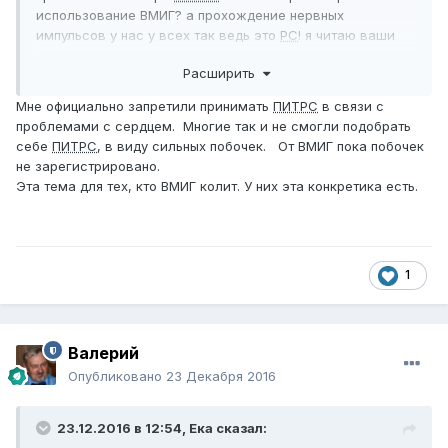
использование ВМИГ? а прохождение нервных
импульсов у нас у всех так ведь это
РС
! я читаю ваши
высказывания и негде нету не какой конкретики в
Расширить
применении ВМИГ. а так хотелось!!! заранее извините
если что не так!
Мне официально запретили принимать
ПИТРС
в связи с
проблемами с сердцем. Многие так и не смогли подобрать
себе
ПИТРС
, в виду сильных побочек. От ВМИГ пока побочек
не зарегистрировано.
Эта тема для тех, кто ВМИГ колит. У них эта конкретика есть.
1
Валерий
Опубликовано
23 Декабря 2016
23.12.2016 в 12:54,
Ека
сказал: