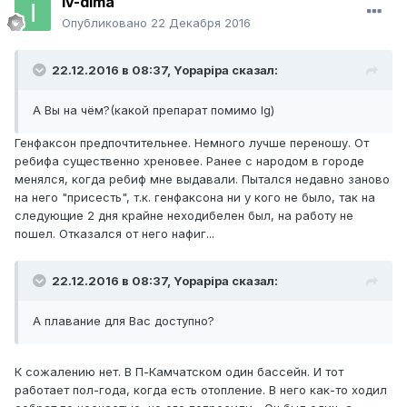
iv-dima
Опубликовано
22 Декабря 2016
22.12.2016 в 08:37,
Yopapipa
сказал:
А Вы на чём?(какой препарат помимо Ig)
Генфаксон предпочтительнее. Немного лучше переношу. От
ребифа существенно хреновее. Ранее с народом в городе
менялся, когда ребиф мне выдавали. Пытался недавно заново
на него "присесть", т.к. генфаксона ни у кого не было, так на
следующие 2 дня крайне неходибелен был, на работу не
пошел. Отказался от него нафиг...
22.12.2016 в 08:37,
Yopapipa
сказал:
А плавание для Вас доступно?
К сожалению нет. В П-Камчатском один бассейн. И тот
работает пол-года, когда есть отопление. В него как-то ходил