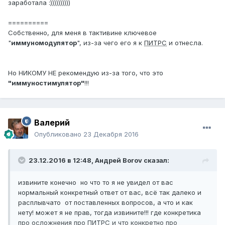
заработала :))))))))))
==========
Собственно, для меня в тактивине ключевое
"
иммуномодулятор
", из-за чего его я к
ПИТРС
и отнесла.
Но НИКОМУ НЕ рекомендую из-за того, что это
"иммуностимулятор"
!!!
Валерий
Опубликовано
23 Декабря 2016
23.12.2016 в 12:48,
Андрей Borov
сказал:
извините конечно но что то я не увидел от вас
нормальный конкретный ответ от вас, всё так далеко и
расплывчато от поставленных вопросов, а что и как
нету! может я не прав, тогда извините!!! где конкретика
про осложнения про
ПИТРС
и что конкретно про