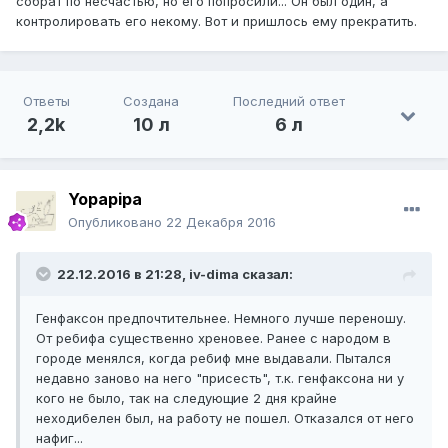
собрат по несчастью, но его попросили... Он был один, а
контролировать его некому. Вот и пришлось ему прекратить.
Ответы
Создана
Последний ответ
2,2k
10 л
6 л
Yopapipa
Опубликовано
22 Декабря 2016
22.12.2016 в 21:28,
iv-dima
сказал:
Генфаксон предпочтительнее. Немного лучше переношу.
От ребифа существенно хреновее. Ранее с народом в
городе менялся, когда ребиф мне выдавали. Пытался
недавно заново на него "присесть", т.к. генфаксона ни у
кого не было, так на следующие 2 дня крайне
неходибелен был, на работу не пошел. Отказался от него
нафиг...