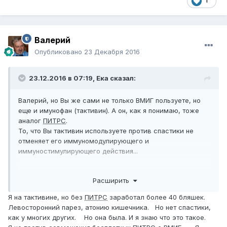
1
Валерий
Опубликовано
23 Декабря 2016
23.12.2016 в 07:19,
Ека
сказал:
Валерий, но Вы же сами не только ВМИГ пользуете, но
еще и имунофан (тактивин). А он, как я понимаю, тоже
аналог
ПИТРС
.
То, что Вы тактивин используете против спастики не
отменяет его иммуномодулирующего и
иммуностимулирующего действия...
----------------
Расширить
Я это к тому, что я "за" совмещение ВМИГ и еще какого-
нибудь
ПИТРС
!
Я на тактивине, но без
ПИТРС
заработал более 40 бляшек.
Левосторонний парез, атонию кишечника. Но нет спастики,
Я сама совмещаю ВМИГ с МДН...
как у многих других. Но она была. И я знаю что это такое.