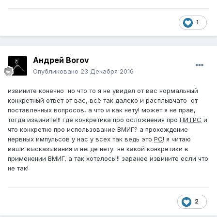
1
Андрей Borov
Опубликовано
23 Декабря 2016
извините конечно но что то я не увидел от вас нормальный
конкретный ответ от вас, всё так далеко и расплывчато от
поставленных вопросов, а что и как нету! может я не прав,
тогда извините!!! где конкретика про осложнения про
ПИТРС
и
что конкретно про использование ВМИГ? а прохождение
нервных импульсов у нас у всех так ведь это
РС
! я читаю
ваши высказывания и негде нету не какой конкретики в
применении ВМИГ. а так хотелось!!! заранее извините если что
не так!
2