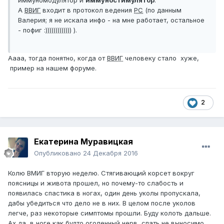
иммуномодулятор и
иммуностимулятор
.
А
ВВИГ
входит в протокол ведения
РС
(по данным
Валерия; я не искала инфо - на мне работает, остальное
- пофиг :))))))))))))) ).
Аааа, тогда понятно, когда от
ВВИГ
человеку стало хуже,
пример на нашем форуме.
2
Екатерина Муравицкая
Опубликовано
24 Декабря 2016
Колю ВМИГ вторую неделю. Стягивающий корсет вокруг
поясницы и живота прошел, но почему-то слабость и
появилась спастика в ногах, один день уколы пропускала,
дабы убедиться что дело не в них. В целом после уколов
легче, раз некоторые симптомы прошли. Буду колоть дальше.
Ах да, в ноге как будто оголенный нерв, спать не выносимо,