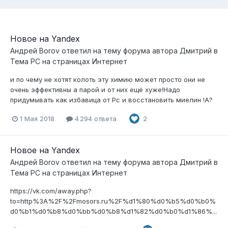
Новое на Yandex
Андрей Borov
ответил на тему форума автора
Дмитрий
в
Тема РС на страницах Интернет
и по чему не хотят колоть эту химию может просто они не
очень эффективны а парой и от них ещё хуже!Надо
придумывать как избавица от Рс и восстановить миелин !А?
1 Мая 2018
4 294 ответа
2
Новое на Yandex
Андрей Borov
ответил на тему форума автора
Дмитрий
в
Тема РС на страницах Интернет
https://vk.com/away.php?
to=http%3A%2F%2Fmosors.ru%2F%d1%80%d0%b5%d0%b0%
d0%b1%d0%b8%d0%bb%d0%b8%d1%82%d0%b0%d1%86%...