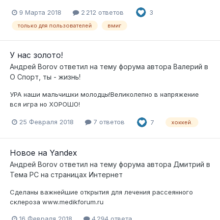
9 Марта 2018
2 212 ответов
3
только для пользователей
вмиг
У нас золото!
Андрей Borov
ответил на тему форума автора
Валерий
в
О Спорт, ты - жизнь!
УРА наши мальчишки молодцы!Великолепно в напряжение
вся игра но ХОРОШО!
25 Февраля 2018
7 ответов
7
хоккей.
Новое на Yandex
Андрей Borov
ответил на тему форума автора
Дмитрий
в
Тема РС на страницах Интернет
Сделаны важнейшие открытия для лечения рассеянного
склероза www.medikforum.ru
16 Февраля 2018
4 294 ответа