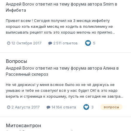
Андрей Borov
ответил на тему форума автора
Smirn
в
Инфибета
Привет всем ! Сегодня получил на 3 месяца инфибету
хорошо хоть каждый месяц не ходить в поликлинику не
выписывать рецепт хоть это хорошо мелочь но приятно...
12 Октября 2017
2 511 ответов
5
Вопросы
Андрей Borov
ответил на тему форума автора
Алина
в
Рассеянный склероз
Не чё держись! у меня всякое было но не чё держусь не
унываю и тебе не советую! всё у нас будет ОК! в это надо
верить и стремица к хорошему, пусть не сегодня не завтра...
2 Августа 2017
14 164 ответа
3
вопросы
Митоксантрон