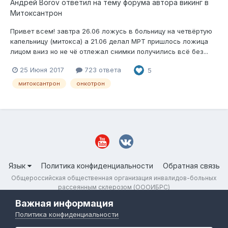
Андрей Borov
ответил на тему форума автора
викинг
в
Митоксантрон
Привет всем! завтра 26.06 ложусь в больницу на четвёртую
капельницу (митокса) а 21.06 делал МРТ пришлось ложица
лицом вниз но не чё отлежал снимки получились всё без...
25 Июня 2017
723 ответа
5
митоксантрон
онкотрон
Язык
Политика конфиденциальности
Обратная связь
Общероссийская общественная организация инвалидов-больных
рассеянным склерозом (ОООИБРС)
Powered by Invision Community
Важная информация
Политика конфиденциальности