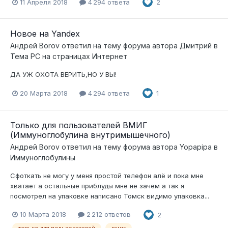
11 Апреля 2018
4 294 ответа
2
Новое на Yandex
Андрей Borov
ответил на тему форума автора
Дмитрий
в
Тема РС на страницах Интернет
ДА УЖ ОХОТА ВЕРИТЬ,НО У ВЫ!
20 Марта 2018
4 294 ответа
1
Только для пользователей ВМИГ
(Иммуноглобулина внутримышечного)
Андрей Borov
ответил на тему форума автора
Yopapipa
в
Иммуноглобулины
Сфоткать не могу у меня простой телефон алё и пока мне
хватает а остальные приблуды мне не зачем а так я
посмотрел на упаковке написано Томск видимо упаковка...
10 Марта 2018
2 212 ответов
2
только для пользователей
вмиг