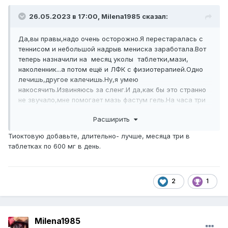
26.05.2023 в 17:00,
Milena1985
сказал:
Да,вы правы,надо очень осторожно.Я перестаралась с
теннисом и небольшой надрыв мениска заработала.Вот
теперь назначили на месяц уколы таблетки,мази,
наколенник...а потом ещё и ЛФК с физиотерапией.Одно
лечишь,другое калечишь.Ну,я умею
накосячить.Извиняюсь за сленг.И да,как бы это странно
не звучало,мне помогает мазь фастум гель.На часа три
четыре,но уже приятно))
Расширить
Тиоктовую добавьте, длительно- лучше, месяца три в
таблетках по 600 мг в день.
2
1
Milena1985