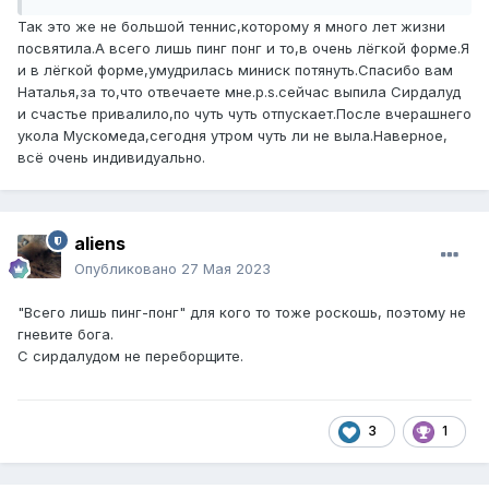
Так это же не большой теннис,которому я много лет жизни
посвятила.А всего лишь пинг понг и то,в очень лёгкой форме.Я
и в лёгкой форме,умудрилась миниск потянуть.Спасибо вам
Наталья,за то,что отвечаете мне.p.s.сейчас выпила Сирдалуд
и счастье привалило,по чуть чуть отпускает.После вчерашнего
укола Мускомеда,сегодня утром чуть ли не выла.Наверное,
всё очень индивидуально.
aliens
Опубликовано
27 Мая 2023
"Всего лишь пинг-понг" для кого то тоже роскошь, поэтому не
гневите бога.
С сирдалудом не переборщите.
3
1