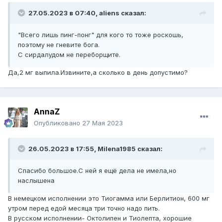
27.05.2023 в 07:40,
aliens
сказал:
"Всего лишь пинг-понг" для кого то тоже роскошь,
поэтому не гневите бога.
С сирдалудом не переборщите.
Да,2 мг выпила.Извините,а сколько в день допустимо?
AnnaZ
Опубликовано
27 Мая 2023
26.05.2023 в 17:55,
Milena1985
сказал:
Спасибо большое.С ней я ещё дела не имела,но
наслышена
В немецком исполнении это Тиогамма или Берлитион, 600 мг
утром перед едой месяца три точно надо пить.
В русском исполнении- Октолипен и Тиолепта, хорошие