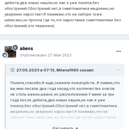
дебюта,два новых нашли,но как я уже поняла,без
обострений.Обострений нет,а симптоматика медленно,но
уверенно наростает.Я понимаю,что на заборе тоже
написано,но прочла где то,что наростание симптоматики без
обострений,это первичка(
aliens
Опубликовано
27 Мая 2023
27.05.2023 в 07:13,
Milena1985
сказал:
Поняла,спасибо.И ещё,скажите пожалуйста...Я помню,что
вы мне писали два года назад,что колличество очагов
не столь важно,важно их расположение.У меня за три
года после дебюта,два новых нашли,но как я уже
поняла,без обострений.Обострений нет,а симптоматика
медленно,но уверенно наростает.Я понимаю,что на
заборе тоже написано,но прочла где то,что наростание
симптоматики без обострений,это первичка(
Расширить