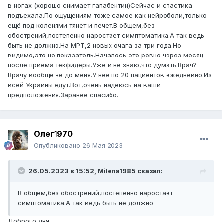
в ногах (хорошо снимает гапабентин)Сейчас и спастика
подъехала.По ощущениям тоже самое как нейроболи,только
ещё под коленями тянет и печет.В общем,без
обострений,постепенно наростает симптоматика.А так ведь
быть не должно.На МРТ,2 новых очага за три года.Но
видимо,это не показатель.Началось это ровно через месяц
после приёма текфидеры.Уже и не знаю,что думать.Врач?
Врачу вообще не до меня.У неё по 20 пациентов ежедневно.Из
всей Украины едут.Вот,очень надеюсь на ваши
предположения.Заранее спасибо.
Олег1970
Опубликовано
26 Мая 2023
26.05.2023 в 15:52,
Milena1985
сказал:
В общем,без обострений,постепенно наростает
симптоматика.А так ведь быть не должно
Доброго дня.