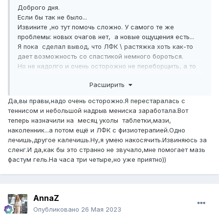
Доброго дня.
Если бы так не было...
Извините ,но тут помочь сложно. У самого те же
проблемы: новых очагов нет, а новые ощущения есть...
Я пока сделал вывод, что ЛФК \ растяжка хоть как-то
дает возможность со спастикой немного бороться.
Но не надолго и очень осторожно не переборщить, а то
еще деревяньше становлюсь.
Расширить
Баклофен и остальные - только в крайнем случае ,когда
совсем плохо после нагрузок. А то эти миорелаксанты
Да,вы правы,надо очень осторожно.Я перестаралась с
силы отнимают совсем...
теннисом и небольшой надрыв мениска заработала.Вот
теперь назначили на месяц уколы таблетки,мази,
наколенник...а потом ещё и ЛФК с физиотерапией.Одно
лечишь,другое калечишь.Ну,я умею накосячить.Извиняюсь за
сленг.И да,как бы это странно не звучало,мне помогает мазь
фастум гель.На часа три четыре,но уже приятно))
AnnaZ
Опубликовано
26 Мая 2023