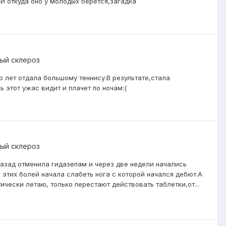
.И откуда оно у молодых берется,загадка
ый склероз
го лет отдала большому теннису.В результате,стала
 этот ужас видит и плачет по ночам:(
ый склероз
назад отменила гидазепам и через две недели начались
этих болей начала слабеть нога с которой начался дебют.А
ически летаю, только перестают действовать таблетки,от...