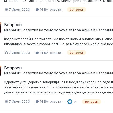
Мне хоть в 35 влепили,в центр РС мамы приводят детей 15 17 лет
7 Июля 2023
14 164 ответа
вопросы
Вопросы
Milena1985
ответил на тему форума автора
Алина
в
Рассеянн
Когда нет болей,я по три пять км наматываю.И аналогично,я мно
инвалидом .Я честно говоря,больше за маму переживаю,она весь
7 Июля 2023
14 164 ответа
вопросы
Вопросы
Milena1985
ответил на тему форума автора
Алина
в
Рассеянн
Здравствуйте дорогие товарищи.Вот и всё,я приехала.Пол года 
жуткие нейропатические боли.Жменями глотаю гапабентин.Из за 
диагноз мне влепили всего три года назад.Когда отпускает,практ
7 Июля 2023
14 164 ответа
2
вопросы