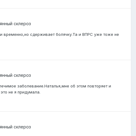
янный склероз
ть и временно,но сдерживает болячку.Та и ВПРС уже тоже не
янный склероз
лечимое заболевание.Наталья,мне об этом повторяет и
это не я придумала.
янный склероз