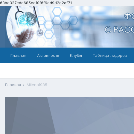
63bc327cde685cc10f6f9ad9d2c2af71
Главная
Активность
Клубы
Таблица лидеров
Главная
Milena1985