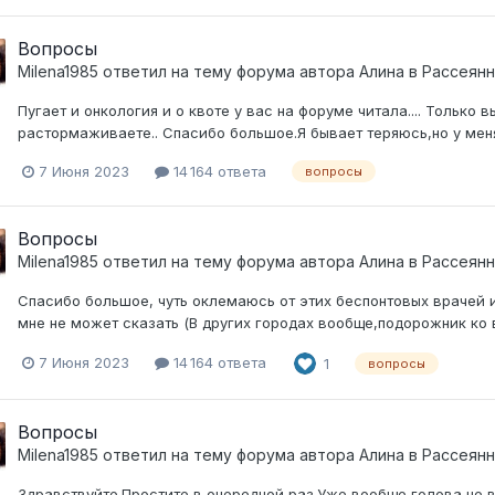
Вопросы
Milena1985
ответил на тему форума автора
Алина
в
Рассеянн
Пугает и онкология и о квоте у вас на форуме читала.... Только 
растормаживаете.. Спасибо большое.Я бывает теряюсь,но у меня
7 Июня 2023
14 164 ответа
вопросы
Вопросы
Milena1985
ответил на тему форума автора
Алина
в
Рассеянн
Спасибо большое, чуть оклемаюсь от этих беспонтовых врачей и б
мне не может сказать (В других городах вообще,подорожник ко
7 Июня 2023
14 164 ответа
1
вопросы
Вопросы
Milena1985
ответил на тему форума автора
Алина
в
Рассеянн
Здравствуйте.Простите в очередной раз.Уже вообще голова не ва