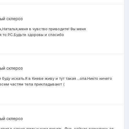
ый склероз
вы,Наталья,меня в чувство приводите! Вы меня
 то РС.Будьте здоровы и спасибо
ый склероз
уду искать.Я в Киеве живу и тут такая ...опа.Никто ничего
 всем частям тела прикладывают (
ый склероз
рит,в какую тему и куда писать...Фух, сейчас вернулась от