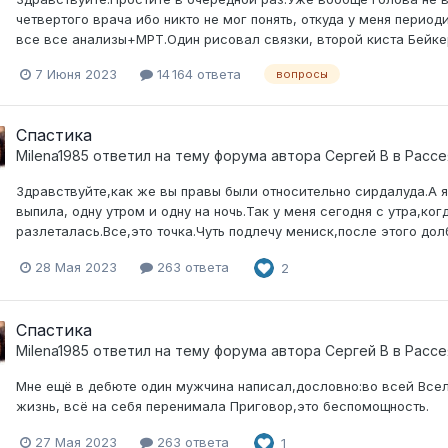
четвертого врача ибо никто не мог понять, откуда у меня период
все все анализы+МРТ.Один рисовал связки, второй киста Бейкера,
7 Июня 2023
14 164 ответа
вопросы
Спастика
Milena1985
ответил на тему форума автора
Сергей В
в
Рассе
Здравствуйте,как же вы правы были относительно сирдалуда.А я 
выпила, одну утром и одну на ночь.Так у меня сегодня с утра,ко
разлеталась.Все,это точка.Чуть подлечу мениск,после этого долб
28 Мая 2023
263 ответа
2
Спастика
Milena1985
ответил на тему форума автора
Сергей В
в
Рассе
Мне ещё в дебюте один мужчина написал,дословно:во всей Всел
жизнь, всё на себя перенимала Приговор,это беспомощность.
27 Мая 2023
263 ответа
1