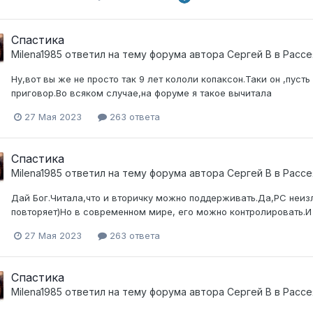
Спастика
Milena1985
ответил на тему форума автора
Сергей В
в
Рассе
Ну,вот вы же не просто так 9 лет кололи копаксон.Таки он ,пус
приговор.Во всяком случае,на форуме я такое вычитала
27 Мая 2023
263 ответа
Спастика
Milena1985
ответил на тему форума автора
Сергей В
в
Рассе
Дай Бог.Читала,что и вторичку можно поддерживать.Да,РС неиз
повторяет)Но в современном мире, его можно контролировать.И 
27 Мая 2023
263 ответа
Спастика
Milena1985
ответил на тему форума автора
Сергей В
в
Рассе