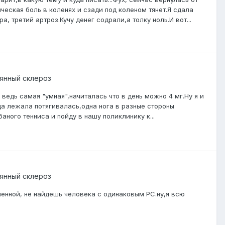
ическая боль в коленях и сзади под коленом тянет.Я сдала
 третий артроз.Кучу денег содрали,а толку ноль.И вот...
янный склероз
ведь самая "умная",начиталась что в день можно 4 мг.Ну я и
гда лежала потягивалась,одна нога в разные стороны
аного тенниса и пойду в нашу поликлинику к...
янный склероз
енной, не найдешь человека с одинаковым РС.ну,я всю