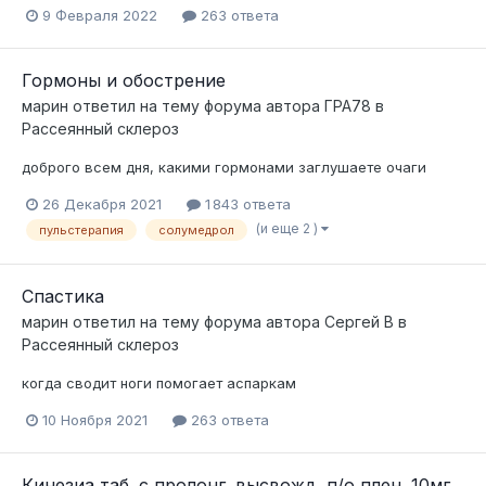
9 Февраля 2022
263 ответа
Гормоны и обострение
марин
ответил на тему форума автора
ГРА78
в
Рассеянный склероз
доброго всем дня, какими гормонами заглушаете очаги
26 Декабря 2021
1 843 ответа
(и еще 2 )
пульстерапия
солумедрол
Спастика
марин
ответил на тему форума автора
Сергей В
в
Рассеянный склероз
когда сводит ноги помогает аспаркам
10 Ноября 2021
263 ответа
Кинезиа таб. с пролонг. высвожд. п/о плен. 10мг