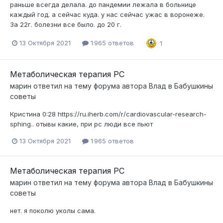
раньше всегда делала. до пандемии лежала в больнице
каждый год. а сейчас куда. у нас сейчас ужас в воронеже.
3а 22г. болезни все было. до 20 г.
13 Октября 2021
1 965 ответов
1
Метаболическая терапия РС
марин
ответил на тему форума автора
Влад
в
Бабушкины
советы
Кристина 0:28 https://ru.iherb.com/r/cardiovascular-research-
sphing.. отывы какие, при рс люди все пьют
13 Октября 2021
1 965 ответов
Метаболическая терапия РС
марин
ответил на тему форума автора
Влад
в
Бабушкины
советы
нет. я поколю уколы сама.