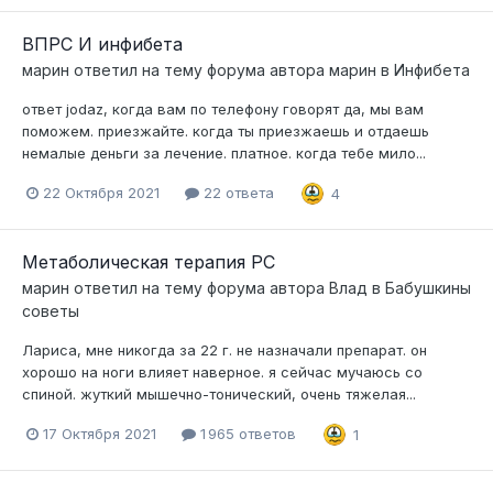
ВПРС И инфибета
марин
ответил на тему форума автора
марин
в
Инфибета
ответ jodaz, когда вам по телефону говорят да, мы вам
поможем. приезжайте. когда ты приезжаешь и отдаешь
немалые деньги за лечение. платное. когда тебе мило...
22 Октября 2021
22 ответа
4
Метаболическая терапия РС
марин
ответил на тему форума автора
Влад
в
Бабушкины
советы
Лариса, мне никогда за 22 г. не назначали препарат. он
хорошо на ноги влияет наверное. я сейчас мучаюсь со
спиной. жуткий мышечно-тонический, очень тяжелая...
17 Октября 2021
1 965 ответов
1