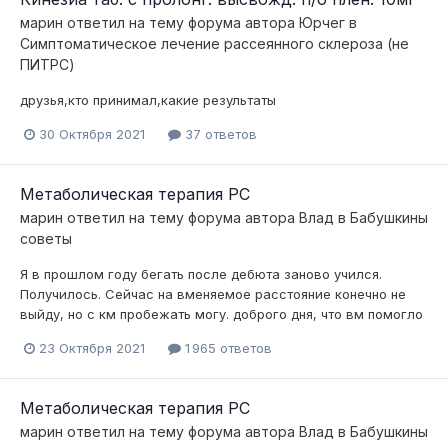
марин
ответил на тему форума автора
Юрчег
в
Симптоматическое лечение рассеянного склероза (не
ПИТРС)
друзья,кто принимал,какие результаты
30 Октября 2021
37 ответов
Метаболическая терапия РС
марин
ответил на тему форума автора
Влад
в
Бабушкины
советы
Я в прошлом году бегать после дебюта заново учился.
Получилось. Сейчас на вменяемое расстояние конечно не
выйду, но с км пробежать могу. доброго дня, что вм помогло
23 Октября 2021
1 965 ответов
Метаболическая терапия РС
марин
ответил на тему форума автора
Влад
в
Бабушкины