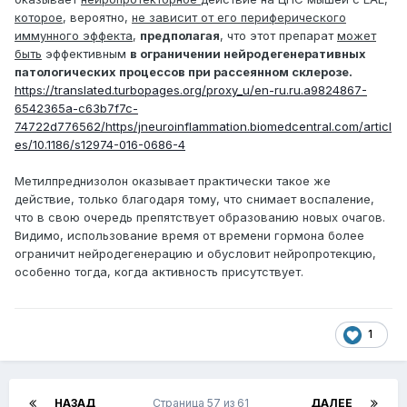
которое
, вероятно,
не зависит от его периферического
иммунного эффекта
,
предполагая
, что этот препарат
может
быть
эффективным
в ограничении нейродегенеративных
патологических процессов при рассеянном склерозе.
https://translated.turbopages.org/proxy_u/en-ru.ru.a9824867-
6542365a-c63b7f7c-
74722d776562/https/jneuroinflammation.biomedcentral.com/articl
es/10.1186/s12974-016-0686-4
Метилпреднизолон оказывает практически такое же
действие, только благодаря тому, что снимает воспаление,
что в свою очередь препятствует образованию новых очагов.
Видимо, использование время от времени гормона более
ограничит нейродегенерацию и обусловит нейропротекцию,
особенно тогда, когда активность присутствует.
1
НАЗАД
Страница 57 из 61
ДАЛЕЕ