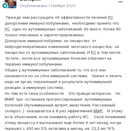
Опубликовано
1 Ноября 2023
Прежде чем рассуждать об эффективности лечения
РС
донорскими иммуноглобулинами, необходимо принять что
РС
одно из аутоиммунных заболеваний. Их много. более 80
только описанных и зарегистрированных.
Донорские иммуноглобулины не лекарство от
нейродегенеративных изменений мозгового вещества, но
лекарство от аутоиммунных заболеваний. И
РС
в том числе.
Кстати , почти все аутоиммунные болезни отвечают на
терапию иммуноглобулинами.
Общее у аутоиммунных заболеваний то, что все они
начинаются из-за сбоя иммунной системы. Значит и лечить
надо не орган, поражённый в результате аутоиммунной
реакции, а иммунную систему.
Но там есть свои особенности. Это правда интересно. Но
ВМИГ при остановке прогрессирования аутоиммунных
болезней (Аутоиммунный артрит, миастения, Рассеянный
склероз...) оказывается в 8 раз эффективней
ВВИГ
. И этому
есть объяснения, если понимать работу ИС. Своё понимание
этому процессу я высказывал ещё более 9 лет назад, когда
перешёл с 400 мл 5% октагама в месяц, на 22,5 мл 10%