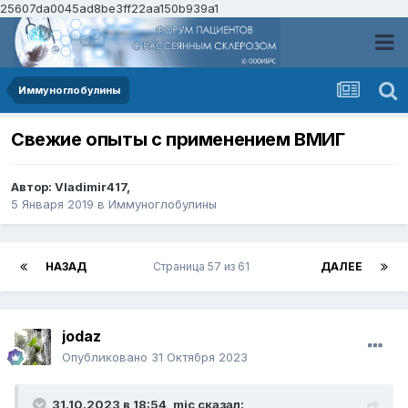
25607da0045ad8be3ff22aa150b939a1
Иммуноглобулины
Свежие опыты с применением ВМИГ
Автор:
Vladimir417
,
5 Января 2019
в
Иммуноглобулины
НАЗАД
Страница 57 из 61
ДАЛЕЕ
jodaz
Опубликовано
31 Октября 2023
31.10.2023 в 18:54,
mic
сказал: