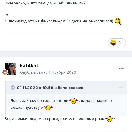
Интересно, и что там у мышей? Живы ли?
Эта статья называется: Сипонимод (BAF312)
предотвращает синаптическую
нейродегенерацию
при
PS
экспериментальном рассеянном склерозе
Сипонимод это не Финголимод (и даже не финголимод)
https://translated.turbopages.org/proxy_u/en-
ru.ru.a9824867-6542365a-c63b7f7c-
74722d776562/https/jneuroinflammation.biomedcentral.com
/articles/10.1186/s12974-016-0686-4
4
Катя, вы знакомы со
словами
нейропротектция
и
нейродегенерация
, но вы
этого не хотите)
kat4kat
Как быть
Опубликовано
1 Ноября 2023
01.11.2023 в 10:59,
aliens
сказал:
Ясно, закажу попкорна что ли
, надо не меньше
ведра, чувствую
Бери семки еще, мне пригодились в прошлые разы