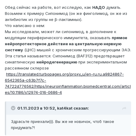
Обед сейчас на работе, вот исследую, как
НАДО
думать.
Возьмем к примеру Сипонимод (он же финголимод, он же из
антибиотик из группы не β-лактамных).
Что написано о нем:
Мы исследовали, может ли сипонимод, в дополнение к
модуляции периферического иммунитета, оказывать
прямое
нейропротекторное действие на центральную нервную
систему
(ЦНС) мышей с хроническим прогрессирующим ЭАЭ.
Эта статья называется: Сипонимод (BAF312) предотвращает
синаптическую
нейродегенерацию
при экспериментальном
рассеянном склерозе
https://translated.turbopages.org/proxy_u/en-ru.ru.a9824867-
6542365a-c63b7f7c-
74722d776562/https/jneuroinflammation.biomedcentral.com/articl
es/10.1186/s12974-016-0686-4
01.11.2023 в 10:52,
kat4kat
сказал:
Здрасьте приехали))). Вы же не новичок, чтоб такое
придумать?!