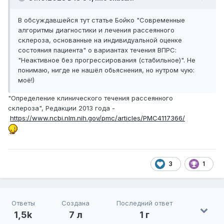
В обсуждавшейся тут статье Бойко "Современные
алгоритмы диагностики и лечения рассеянного
склероза, основанные на индивидуальной оценке
состояния пациента" о вариантах течения ВПРС:
"Неактивное без прогрессирования (стабильное)". Не
понимаю, нигде не нашёл обьяснения, но нутром чую:
моё!)
"Определение клинического течения рассеянного
склероза", Редакции 2013 года -
https://www.ncbi.nlm.nih.gov/pmc/articles/PMC4117366/
3
1
Ответы
Создана
Последний ответ
1,5k
7 л
1 г