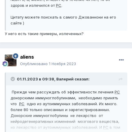
здоров и излечился от
РС
.
Цитату можете поискать в самого Джованнони на его
сайте )
У него есть такие примеры, излеченных?
aliens
Опубликовано
1 Ноября 2023
01.11.2023 в 09:38,
Валерий
сказал:
Прежде чем рассуждать об эффективности лечения
РС
донорскими иммуноглобулинами, необходимо принять
что
РС
одно из аутоиммунных заболеваний. Их много.
более 80 только описанных и зарегистрированных.
Донорские иммуноглобулины не лекарство от
нейродегенеративных изменений мозгового вещества,
но лекарство от аутоиммунных заболеваний. И
РС
в том