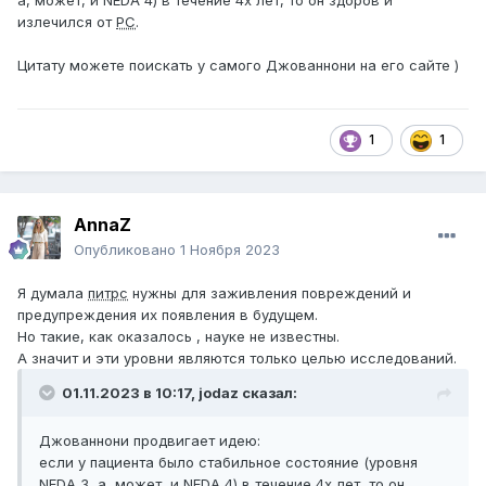
а, может, и NEDA 4) в течение 4х лет, то он здоров и
излечился от
РС
.
Цитату можете поискать у самого Джованнони на его сайте )
1
1
AnnaZ
Опубликовано
1 Ноября 2023
Я думала
питрс
нужны для заживления повреждений и
предупреждения их появления в будущем.
Но такие, как оказалось , науке не известны.
А значит и эти уровни являются только целью исследований.
01.11.2023 в 10:17,
jodaz
сказал:
Джованнони продвигает идею:
если у пациента было стабильное состояние (уровня
NEDA 3, а, может, и NEDA 4) в течение 4х лет, то он