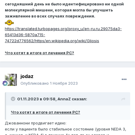
сегодняшний день не было идентифицировано ни одной
молекулярной мишени, которая могла бы улучшить
заживление во всех случаях повреждения.
https://translated.turbopages.org/proxy_u/en-ru.ru.29075da3-
65413d36-5870a715-
74722d776562/https/en.wikipedia.org/wiki/Gliosis
Что хотят в итоге от лечения
РС
?
jodaz
Опубликовано
1 Ноября 2023
01.11.2023 в 09:58,
AnnaZ
сказал:
Что хотят в итоге от лечения
РС
?
Джованнони продвигает идею:
если у пациента было стабильное состояние (уровня NEDA 3,