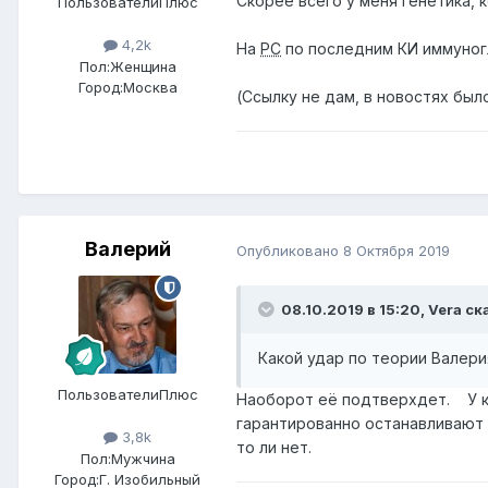
Скорее всего у меня генетика, к
ПользователиПлюс
4,2k
На
РС
по последним КИ иммуног
Пол:
Женщина
Город:
Москва
(Ссылку не дам, в новостях был
Валерий
Опубликовано
8 Октября 2019
08.10.2019 в 15:20,
Vera
ска
Какой удар по теории Валери
ПользователиПлюс
Наоборот её подтверхдет. У 
гарантированно останавливают
3,8k
то ли нет.
Пол:
Мужчина
Город:
Г. Изобильный