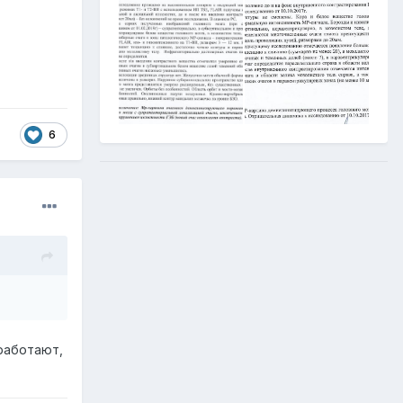
6
 работают,