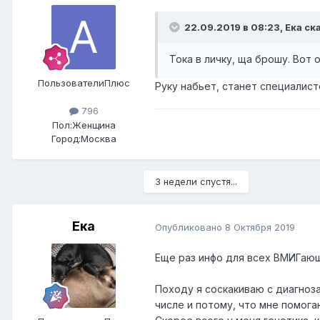
22.09.2019 в 08:23,
Ека
ска
Тока в личку, ща брошу. Вот о
ПользователиПлюс
Руку набьет, станет специалис
796
Пол:
Женщина
Город:
Москва
3 недели спустя...
Ека
Опубликовано
8 Октября 2019
Еще раз инфо для всех ВМИГающи
Походу я соскакиваю с диагноза
числе и потому, что мне помог