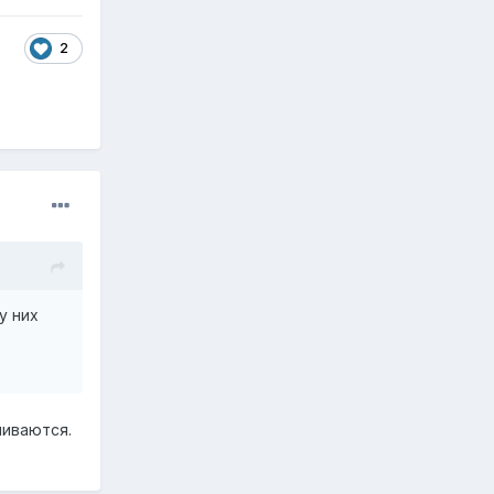
2
у них
ливаются.