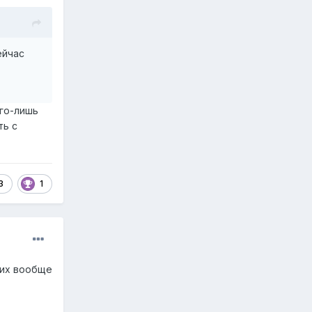
ейчас
его-лишь
ть с
3
1
них вообще