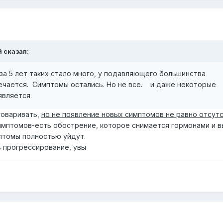
й
сказал:
 за 5 лет таких стало много, у подавляющего большинства
ечается. Симптомы остались. Но не все. и даже некоторые
является.
говаривать,
но не появление новых симптомов не равно отсут
мптомов-есть обострение, которое снимается гормонами и в
птомы полностью уйдут.
ь прогрессирование, увы