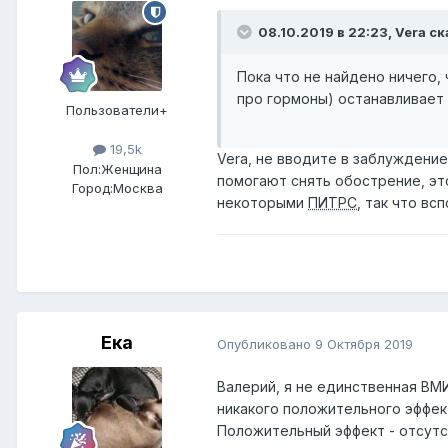
08.10.2019 в 22:23,
Vera
ск
Пока
что не найдено ничего,
про гормоны) останавливает
Пользователи+
19,5k
Vera, не вводите в заблужден
Пол:
Женщина
помогают снять обострение, эт
Город:
Москва
некоторыми
ПИТРС
, так что вс
Ека
Опубликовано
9 Октября 2019
Валерий, я не единственная ВМИ
никакого положительного эффек
Положительный эффект - отсутс