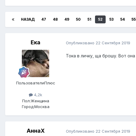
НАЗАД
47
48
49
50
51
52
53
54
55
Ека
Опубликовано
22 Сентября 2019
Тока в личку, ща брошу. Вот она 
ПользователиПлюс
4,2k
Пол:
Женщина
Город:
Москва
АннаХ
Опубликовано
22 Сентября 2019