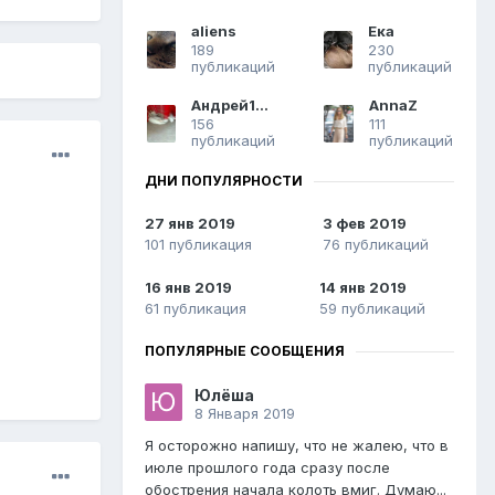
aliens
Ека
189
230
публикаций
публикаций
Андрей1959
AnnaZ
156
111
публикаций
публикаций
ДНИ ПОПУЛЯРНОСТИ
27 янв 2019
3 фев 2019
101 публикация
76 публикаций
16 янв 2019
14 янв 2019
61 публикация
59 публикаций
ПОПУЛЯРНЫЕ СООБЩЕНИЯ
Юлёша
8 Января 2019
Я осторожно напишу, что не жалею, что в
июле прошлого года сразу после
обострения начала колоть вмиг. Думаю...