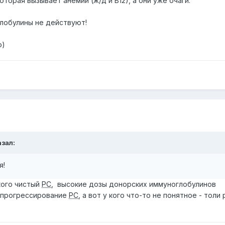
оторая вызывает анемии (ж/д и В12), а они уже очаги.
лобулины не действуют!
о)
зал:
я!
кого чистый
РС
, высокие дозы донорских иммуноглобулинов
 прогрессирование
РС
, а вот у кого что-то не понятное - толи