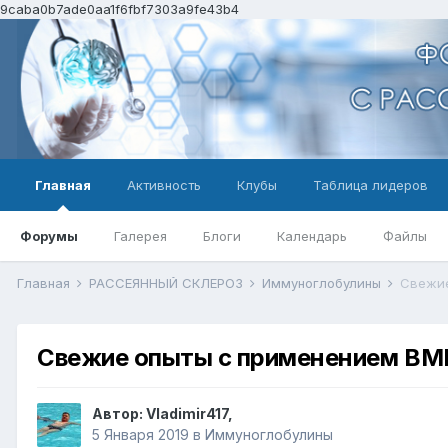
9caba0b7ade0aa1f6fbf7303a9fe43b4
Главная
Активность
Клубы
Таблица лидеров
Форумы
Галерея
Блоги
Календарь
Файлы
Главная
РАССЕЯННЫЙ СКЛЕРОЗ
Иммуноглобулины
Свежие
Свежие опыты с применением ВМ
Автор:
Vladimir417
,
5 Января 2019
в
Иммуноглобулины