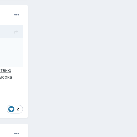
ствию
ысока
2