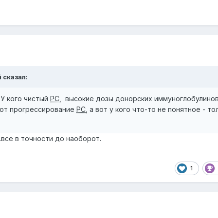
й
сказал:
У кого чистый
РС
, высокие дозы донорских иммуноглобулино
ают прогрессирование
РС
, а вот у кого что-то не понятное - то
..все в точности до наоборот.
1