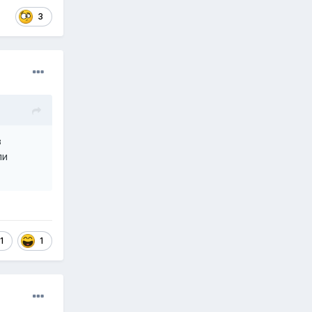
3
в
ли
1
1