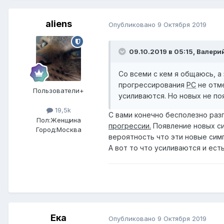
aliens
Опубликовано
9 Октября 2019
09.10.2019 в 05:15,
Валери
Со всеми с кем я общаюсь, а
прогрессирования
РС
не отм
Пользователи+
усиливаются. Но новых не по
19,5k
С вами конечно бесполезно раз
Пол:
Женщина
прогрессии.
Появление новых си
Город:
Москва
вероятность что эти новые сим
А вот то что усиливаются и ест
Ека
Опубликовано
9 Октября 2019