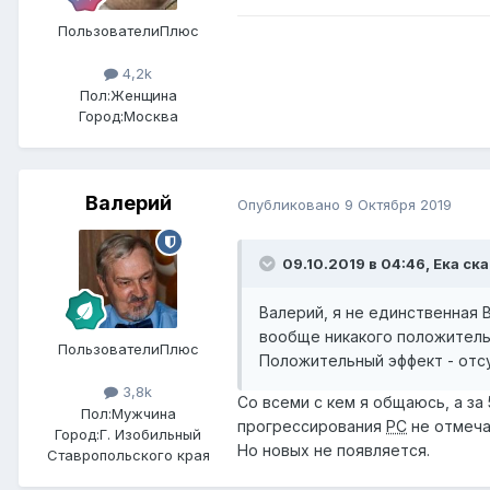
ПользователиПлюс
4,2k
Пол:
Женщина
Город:
Москва
Валерий
Опубликовано
9 Октября 2019
09.10.2019 в 04:46,
Ека
ска
Валерий, я не единственная 
вообще никакого положитель
ПользователиПлюс
Положительный эффект - отс
3,8k
Со всеми с кем я общаюсь, а за
Пол:
Мужчина
прогрессирования
РС
не отмеча
Город:
Г. Изобильный
Но новых не появляется.
Ставропольского края