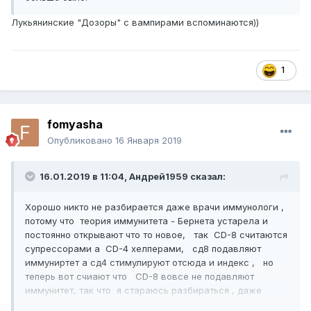
Лукьянинские "Дозоры" с вампирами вспоминаются))
1
fomyasha
Опубликовано
16 Января 2019
16.01.2019 в 11:04,
Андрей1959
сказал:
Хорошо никто не разбирается даже врачи иммунологи ,
потому что теория иммунитета - Бернета устарела и
постоянно открывают что то новое, так СD-8 считаются
супрессорами а CD-4 хелперами, сд8 подавляют
иммуниртет а сд4 стимулируют отсюда и индекс , но
теперь вот счиают что CD-8 вовсе не подавляют
иммунитет, так что я стараюсь разбираться , даже
новые теории иммунитета изучаю, но сказать про себя