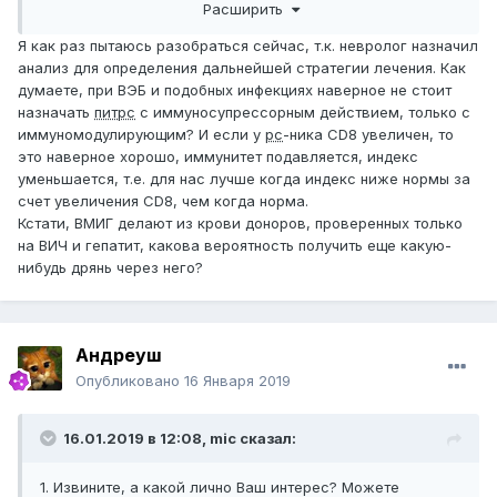
Расширить
что я хорошо разбираюсь я не могу,
поэтому мы можем ориентироваться только на
Я как раз пытаюсь разобраться сейчас, т.к. невролог назначил
статистическую норму этого индекса но точно судить по
анализ для определения дальнейшей стратегии лечения. Как
нему о происходящих процессах врядли кто может
думаете, при ВЭБ и подобных инфекциях наверное не стоит
правильно. индекс-2 считается нормой..
назначать
питрс
с иммуносупрессорным действием, только с
иммуномодулирующим? И если у
рс
-ника CD8 увеличен, то
что касается ВЭБ, инфекции то она у многих и от неё не
это наверное хорошо, иммунитет подавляется, индекс
излечишься.. после Пульс терапии может
уменьшается, т.е. для нас лучше когда индекс ниже нормы за
рецидивировать
счет увеличения CD8, чем когда норма.
Кстати, ВМИГ делают из крови доноров, проверенных только
на ВИЧ и гепатит, какова вероятность получить еще какую-
нибудь дрянь через него?
Андреуш
Опубликовано
16 Января 2019
16.01.2019 в 12:08,
mic
сказал:
1. Извините, а какой лично Ваш интерес? Можете