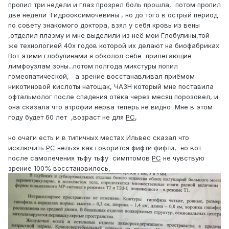
пропил три недели и глаз прозрел боль прошла, потом пропил
две недели Гидрооксимочевины , но до того в острый период
по совету знакомого доктора, взял у себя кровь из вены
,отделил плазму и мне выделили из неё мои Глобулины,той
же технологией 40х годов которой их делают на биофабриках
Вот этими глобулинами я обколол себе прилегающие
лимфоузлам зоны...потом полгода микстуры попил
гомеопатической, а зрение восстанавливал приёмом
никотиновой кислоты натощак, ЧАЗН который мне поставила
офтальмолог после спадения отёка через месяц порозовел, и
она сказала что атрофии нерва теперь не видно Мне в этом
году будет 60 лет ,возраст не для
РС
,
но очаги есть и в типичных местах Ильвес сказал что
исключить
РС
нельзя как говорится фифти фифти, но вот
после самолечения тьфу тьфу симптомов
РС
не чувствую
зрение 100% восстановилось,