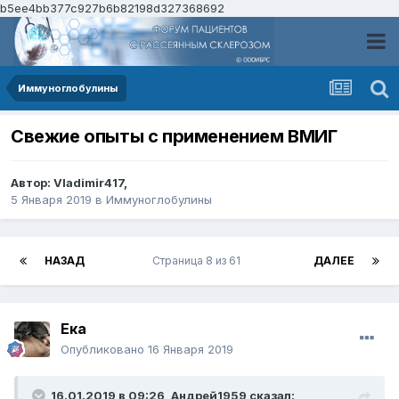
b5ee4bb377c927b6b82198d327368692
Иммуноглобулины
Свежие опыты с применением ВМИГ
Автор:
Vladimir417
,
5 Января 2019
в
Иммуноглобулины
НАЗАД
Страница 8 из 61
ДАЛЕЕ
Ека
Опубликовано
16 Января 2019
16.01.2019 в 09:26,
Андрей1959
сказал: