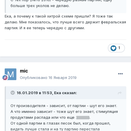
больше трех уколов не делаю.
Ека, а почему к такой хитрой схеме пришли? Я тоже так
делаю. Мне показалось, что лучше всего держит февральская
партия. И я ее теперь чередую с другими.
1
mic
Опубликовано
16 Января 2019
16.01.2019 в 11:53,
Ека
сказал:
От производителя - зависит, от партии - шут его знает.
А что именно зависит - тоже шут его знает, стимуляция
продуктами распада или что еще
:))))))))))).
От одной партии в глазах песок был, когда прошел,
видеть лучше стала и на ту партию перестала