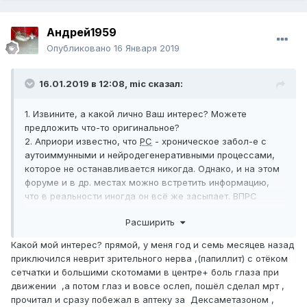
Андрей1959
Опубликовано
16 Января 2019
16.01.2019 в 12:08,
mic
сказал:
1. Извините, а какой лично Ваш интерес? Можете
предложить что-то оригинальное?
2. Априори известно, что
РС
- хроническое забол-е с
аутоиммунными и нейродегенеративными процессами,
которое не останавливается никогда. Однако, и на этом
форуме и в др. местах можно встретить информацию,
что в реальности иногда он всё же засыпает. ВПРС
может стабилизироваться на годы... В одном из роликов
Расширить
Г. Левицкого о БАС узнал, что в исключительно редких
случаях и эта напасть останавливается - абортивный
Какой мой интерес? прямой, у меня год и семь месяцев назад
БАС. Можете как-то прокомментировать?
приключился неврит зрительного нерва ,(папиллит) с отёком
С уважением,
сетчатки и большими скотомами в центре+ боль глаза при
движении ,а потом глаз и вовсе ослеп, пошёл сделал мрт ,
прочитал и сразу побежал в аптеку за Дексаметазоном ,