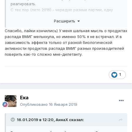
реагировать.
С тех пор (лето 2016) - чередую разные партии, одну
больше трех уколов не делаю.
Расширить
В данный момент вообще в каждый укол другая партия,
подкупаю 1-2 пачки в месяц, в холодильнике запасы из
Спасибо, лайки кончились) У меня шальная мысль о продуктах
8-10 партий.
распада ВМИГ мелькнула, но именно 50% я не встречал. И в
зависимость эффекта только от разной биологической
активности продуктов распада ВМИГ разных производителей
поверить как-то сложно мне-дилетанту.
1
Ека
Опубликовано
16 Января 2019
16.01.2019 в 12:20,
АннаХ
сказал: