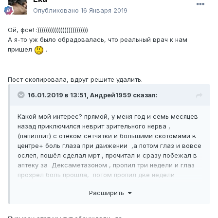
Опубликовано
16 Января 2019
Ой, фсё! :))))))))))))))))))))))))))
А я-то уж было обрадовалась, что реальный врач к нам
пришел
.
Пост скопировала, вдруг решите удалить.
16.01.2019 в 13:51,
Андрей1959
сказал:
Какой мой интерес? прямой, у меня год и семь месяцев
назад приключился неврит зрительного нерва ,
(папиллит) с отёком сетчатки и большими скотомами в
центре+ боль глаза при движении ,а потом глаз и вовсе
ослеп, пошёл сделал мрт , прочитал и сразу побежал в
аптеку за Дексаметазоном , пропил три недели и глаз
прозрел боль прошла, потом пропил две недели
Гидрооксимочевины , но до того в острый период по
Расширить
совету знакомого доктора, взял у себя кровь из вены
,отделил плазму и мне выделили из неё мои
Глобулины,той же технологией 40х годов которой их