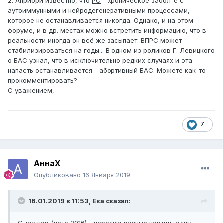
2. Априори известно, что
РС
- хроническое забол-е с
аутоиммунными и нейродегенеративными процессами,
которое не останавливается никогда. Однако, и на этом
форуме, и в др. местах можно встретить информацию, что в
реальности иногда он всё же засыпает. ВПРС может
стабилизироваться на годы... В одном из роликов Г. Левицкого
о БАС узнал, что в исключительно редких случаях и эта
напасть останавливается - абортивный БАС. Можете как-то
прокомментировать?
С уважением,
7
АннаХ
Опубликовано
16 Января 2019
16.01.2019 в 11:53,
Ека
сказал:
С тех пор (лето 2016) - чередую разные партии, одну