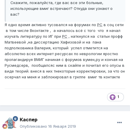
Скажите, пожалуйста, где вас все эти больные,
использующие вмиг встречают? Откуда они узнают о
вас?
Я одно время активно тусовался на форумах по
РС
в соц сети
в том числе Вконтакте , а началось всё с того что я начал
изучать литературу по ИГ при
РС
, наткнулся на статьи профф
Матвеевой ,на диссертацию Хафизовой и на пана
подполковника Валерия, который успел отметится на
абсолютно всех интернет ресурсах по неврологии яростно
пропагандируя ВМИГ начиная с форумов вумен,ру и кончая на
Русмедсерв, пообщалсяс ним в скайпе и почитал его опусы в
виде теорий. внеся в них тнекоторые корректировки, за что он
осерчал на меня и заблокировал в гркппе вмиг тв контакте
1
Каспер
Опубликовано
16 Января 2019