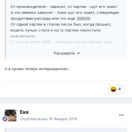
От производителя - зависит, от партии - шут его знает.
А что именно зависит - тоже шут его знает, стимуляция
продуктами распада или что еще
:))))))))))).
От одной партии в глазах песок был, когда прошел,
видеть лучше стала и на ту партию перестала
реагировать.
С тех пор (лето 2016) - чередую разные партии, одну
больше трех уколов не делаю.
Расширить
В данный момент вообще в каждый укол другая партия,
подкупаю 1-2 пачки в месяц, в холодильнике запасы из
8-10 партий.
А в крови теперь интернационал...
4
Ека
Опубликовано
16 Января 2019