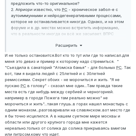
предложить что-то оригинальное?
2. Априори известно, что
РС
- хроническое забол-е с
аутоиммунными и нейродегенеративными процессами,
которое не останавливается никогда. Однако, и на этом
форуме и в др. местах можно встретить информацию,
что в реальности иногда он всё же засыпает. ВПРС
может стабилизироваться на годы... В одном из роликов
Расширить
Г. Левицкого о БАС узнал, что в исключительно редких
случаях и эта напасть останавливается - абортивный
И не только остановится.Вот кто то тут или где то написал.для
БАС. Можете как-то прокомментировать?
меня это девиз и пример к которому надо стремиться. "
С уважением,
"Сьездила в санаторий "Атомска банья" - для больных
РС
. Так
вот, там я видела людей с 25летней и с 30летней
ремиссиями. Секрет обоих - не морочиться и жить. "Я не
пускаю
РС
в голову" - сказал мне один...Там правда такие
места есть где нибудь между сербией и черногорией.
например в городе Пожега там реально можно" не
морочиться и жить"...такая глушь..в горах нашел монастырь с
одним монахом...разговаривали на славянском..вот место где
я бы точно исцелился. А в нашем суетном мире москвы и
области или другого крупного города мне кажется
нереально.только от солика до солика прикрываясь вмигом
или питрсом.кому что идет.