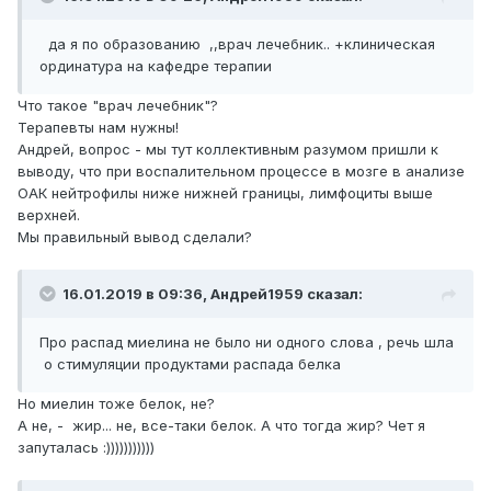
да я по образованию ,,врач лечебник.. +клиническая
ординатура на кафедре терапии
Что такое "врач лечебник"?
Терапевты нам нужны!
Андрей, вопрос - мы тут коллективным разумом пришли к
выводу, что при воспалительном процессе в мозге в анализе
ОАК нейтрофилы ниже нижней границы, лимфоциты выше
верхней.
Мы правильный вывод сделали?
16.01.2019 в 09:36,
Андрей1959
сказал:
Про распад миелина не было ни одного слова , речь шла
о стимуляции продуктами распада белка
Но миелин тоже белок, не?
А не, - жир... не, все-таки белок. А что тогда жир? Чет я
запуталась :)))))))))))