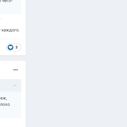
И чего-
.
 каждого.
3
беж,
плохо