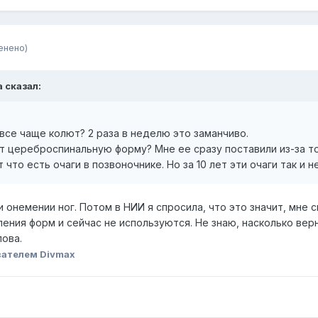
енено)
a
сказал:
 все чаще колют? 2 раза в неделю это заманчиво.
вят цереброспинальную форму? Мне ее сразу поставили из-за то
 что есть очаги в позвоночнике. Но за 10 лет эти очаги так и н
 онемении ног. Потом в НИИ я спросила, что это значит, мне с
ения форм и сейчас не используются. Не знаю, насколько вер
ова.
вателем Divmax