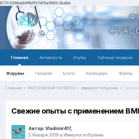
677c556ba94ffbff374f5e166fc1ba8e
Главная
Активность
Клубы
Таблица лидеров
Форумы
Галерея
Блоги
Календарь
Файлы
Главная
РАССЕЯННЫЙ СКЛЕРОЗ
Иммуноглобулины
Свежие
Свежие опыты с применением ВМ
Автор:
Vladimir417
,
5 Января 2019
в
Иммуноглобулины