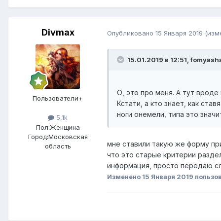
Divmax
Опубликовано
15 Января 2019
(изм
15.01.2019 в 12:51,
fomyash
О, это про меня. А тут вроде
Пользователи+
Кстати, а кто знает, как ста
ноги онемели, типа это значит
5,1k
Пол:
Женщина
Город:
Московская
мне ставили такую же форму при
область
что это старые критерии раздел
информация, просто передаю сл
Изменено
15 Января 2019
пользо