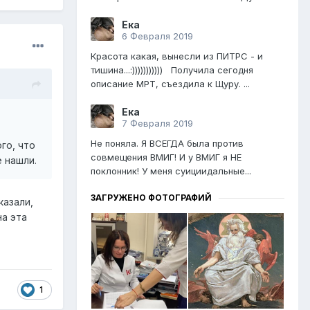
Ека
6 Февраля 2019
Красота какая, вынесли из ПИТРС - и
тишина...:))))))))))) Получила сегодня
описание МРТ, съездила к Щуру. ...
Ека
7 Февраля 2019
Не поняла. Я ВСЕГДА была против
го, что
совмещения ВМИГ! И у ВМИГ я НЕ
е нашли.
поклонник! У меня суициидальные...
ЗАГРУЖЕНО ФОТОГРАФИЙ
казали,
на эта
1