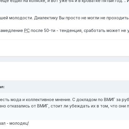
ещё ездил на коляске, и вот уже 64 и в кроватке пятый год. .. 
шей молодости. Диалектику Вы просто не могли не проходить
 замедление
РС
после 50-ти - тенденция, сработать может не у
ал:
е есть мода и коллективное мнение. С докладом по ВМИГ за ру
вно отказались от ВМИГ, стоит ли убеждать их в том, что они 
шал - молодец!