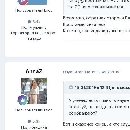
Мне
РС
поставили в НИИ в 58 
то
РС
не останавливается.
ПользователиПлюс
Возможно, обратная сторона Ва
3,4k
Восстанавливайтесь!
Пол:
Мужчина
Конечно, всё индивидуально, а
Город:
Город на Северо-
Западе
AnnaZ
Опубликовано
15 Января 2019
15.01.2019 в 12:41,
mic
сказ
У учёных есть планы, в наук
пожалуй, не поедешь: они да
ПользователиПлюс
соображают?
5,8k
Вот и сказочке конец, а кто слу
Пол:
Женщина