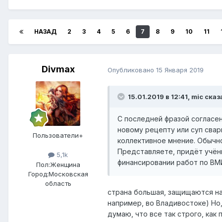
НАЗАД
2
3
4
5
6
7
8
9
10
11
Divmax
Опубликовано
15 Января 2019
15.01.2019 в 12:41,
mic
сказ
С последней фразой согласен
новому рецепту или суп свари
Пользователи+
коллективное мнение. Обычно
Представляете, придёт учёны
5,1k
финансировании работ по ВМИ
Пол:
Женщина
Город:
Московская
область
страна большая, защищаются на
например, во Владивостоке) Но,
думаю, что все так строго, как 