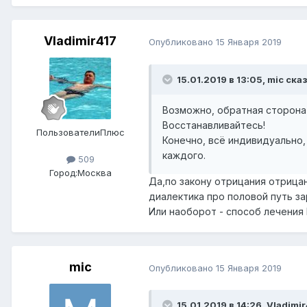
Vladimir417
Опубликовано
15 Января 2019
15.01.2019 в 13:05,
mic
сказ
Возможно, обратная сторона
Восстанавливайтесь!
ПользователиПлюс
Конечно, всё индивидуально
каждого.
509
Город:
Москва
Да,по закону отрицания отрица
диалектика про половой путь з
Или наоборот - способ лечения
mic
Опубликовано
15 Января 2019
15.01.2019 в 14:26,
Vladimir