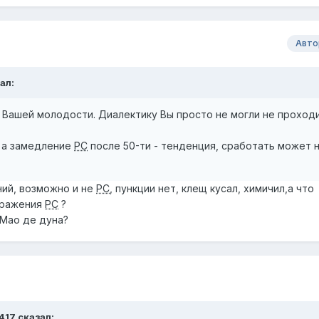
Авто
ал:
 Вашей молодости. Диалектику Вы просто не могли не проходи
, а замедление
РС
после 50-ти - тенденция, сработать может н
ний, возможно и не
РС
, пункции нет, клещ кусал, химичил,а что
аражения
РС
?
 Мао де дуна?
417
сказал: