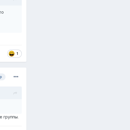
то
1
р
ве группы.