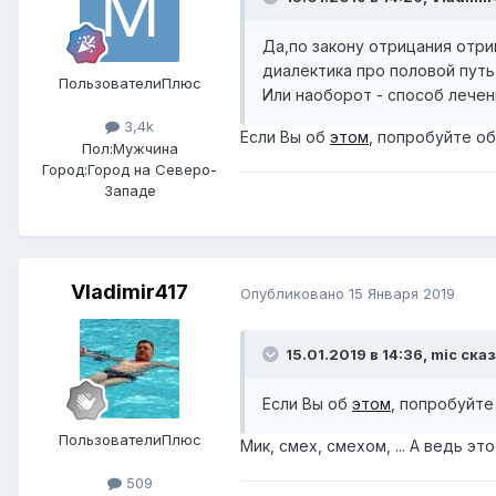
Да,по закону отрицания отри
диалектика про половой пут
ПользователиПлюс
Или наоборот - способ лече
3,4k
Если Вы об
этом
, попробуйте об
Пол:
Мужчина
Город:
Город на Северо-
Западе
Vladimir417
Опубликовано
15 Января 2019
15.01.2019 в 14:36,
mic
сказ
Если Вы об
этом
, попробуйте
ПользователиПлюс
Мик, смех, смехом, ... А ведь 
509