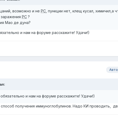
цаний, возможно и не
РС
, пункции нет, клещ кусал, химичил,а ч
ь заражения
РС
?
ния Мао де дуна?
язательно и нам на форуме расскажите! Удачи!)
Авто
ал:
 обязательно и нам на форуме расскажите! Удачи!)
это способ получения иммуноглобулинов. Надо КИ проводить, д