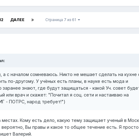
12
ДАЛЕЕ
Страница 7 из 61
ал:
, а с началом сомневаюсь. Никто не мешает сделать на кухне 
ть по-другому. У учёных есть планы, в науке есть мода и
 заранее знают, где будут защищаться - какой Уч. совет буде
й или врач и скажет: "Почитал я соц. сети и настаиваю на
Г - ПОТРС, народ требует!")
 местах. Кому есть дело, какую тему защищает ученый в Моск
 вероятно, Вы правы и какое то общее течение есть. Я просто
пишет Валерий.