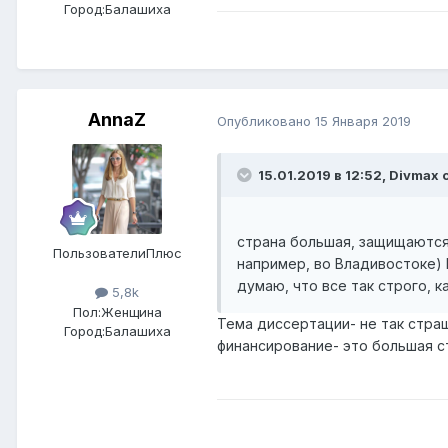
Город:
Балашиха
AnnaZ
Опубликовано
15 Января 2019
15.01.2019 в 12:52,
Divmax
с
страна большая, защищаются 
ПользователиПлюс
например, во Владивостоке) 
думаю, что все так строго, к
5,8k
Пол:
Женщина
Тема диссертации- не так стра
Город:
Балашиха
финансирование- это большая с