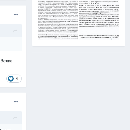
белка.
4