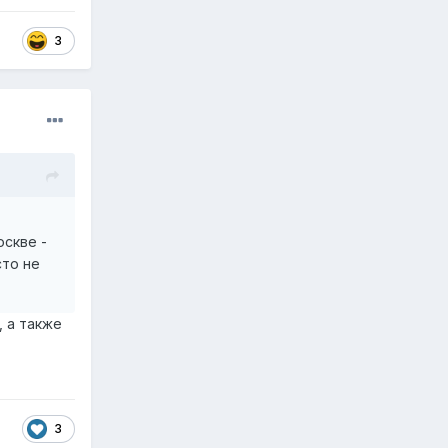
3
оскве -
сто не
 а также
3