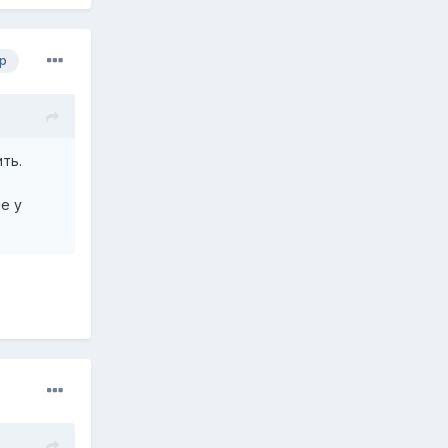
р
ть.
е у