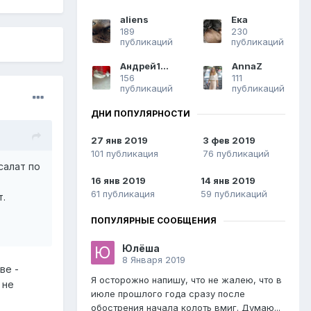
aliens
Ека
189
230
публикаций
публикаций
Андрей1959
AnnaZ
156
111
публикаций
публикаций
ДНИ ПОПУЛЯРНОСТИ
27 янв 2019
3 фев 2019
101 публикация
76 публикаций
салат по
16 янв 2019
14 янв 2019
61 публикация
59 публикаций
т.
ПОПУЛЯРНЫЕ СООБЩЕНИЯ
Юлёша
8 Января 2019
ве -
Я осторожно напишу, что не жалею, что в
 не
июле прошлого года сразу после
обострения начала колоть вмиг. Думаю...