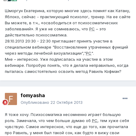
Шморгун Екатерина, которую многие здесь помнят как Катану,
Яблоко, сейчас - практикующий психолог, тренер. На ее сайте
Вы можете, в т.ч., «освободиться от психосоматических
заболеваний». Я уже не сомневаюсь, что
РС
– это
действительно психосоматика.
28.10.2013 20:30 - 22:30 приглашает принять участие в
специальном вебинаре "Восстановление утраченных функций
через методы лечебной визуализации","
РС
".
Мне – интересно. Уже подписалась на участие в этом
вебинаре. Попробую понять, что я делала неправильно, когда
пыталась самостоятельно освоить метод Равиль Кофман?
fomyasha
Опубликовано
22 Октября 2013
Я тоже хочу. Психосоматика несомненно играет большую
роль. Замечала, что чем больше думаю об
РС
, тем хуже себя
чувствую. Самое интересное, что еще до того, как прочитала
про Равиль, у меня был такой сон, как будто я вижу свои