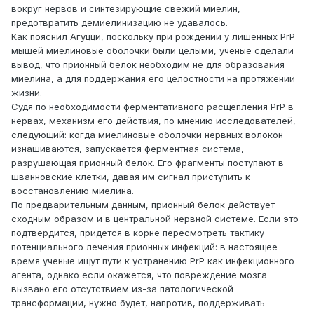
вокруг нервов и синтезирующие свежий миелин,
предотвратить демиелинизацию не удавалось.
Как пояснил Агуцци, поскольку при рождении у лишенных PrP
мышей миелиновые оболочки были целыми, ученые сделали
вывод, что прионный белок необходим не для образования
миелина, а для поддержания его целостности на протяжении
жизни.
Судя по необходимости ферментативного расщепления PrP в
нервах, механизм его действия, по мнению исследователей,
следующий: когда миелиновые оболочки нервных волокон
изнашиваются, запускается ферментная система,
разрушающая прионный белок. Его фрагменты поступают в
шванновские клетки, давая им сигнал приступить к
восстановлению миелина.
По предварительным данным, прионный белок действует
сходным образом и в центральной нервной системе. Если это
подтвердится, придется в корне пересмотреть тактику
потенциального лечения прионных инфекций: в настоящее
время ученые ищут пути к устранению PrP как инфекционного
агента, однако если окажется, что повреждение мозга
вызвано его отсутствием из-за патологической
трансформации, нужно будет, напротив, поддерживать