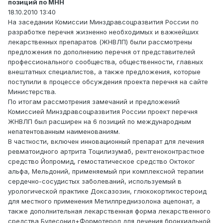
позиций по МНН
18.10.2010 13:40
На заседании Комиссии Минздравсоцразвития России по
разработке перечня жизненно необходимых и важнейших
лекарственных препаратов (ЖНВЛП) были рассмотрены
предложения по дополнению перечня от представителей
профессионального сообщества, общественности, главных
внештатных специалистов, а также предложения, которые
поступили в процессе обсуждения проекта перечня на сайте
Министерства.
По итогам рассмотрения замечаний и предложений
Комиссией Минздравсоцразвития России проект перечня
ЖНВЛП был расширен на 6 позиций по международным
непатентованным наименованиям.
В частности, включен инновационный препарат для лечения
ревматоидного артрита Тоцилизумаб, рентгеноконтрастное
средство Йопромид, гемостатическое средство Октоког
альфа, Мельдоний, применяемый при комплексной терапии
сердечно-сосудистых заболеваний, используемый в
урологической практике Доксазозин, глюкокортикостероид
для местного применения Метилпреднизолона ацепонат, а
также дополнительная лекарственная форма лекарственного
средства Будесонид+Формотерол для лечения бронхиальной