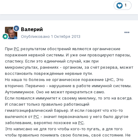
1
Валерий
Опубликовано
1 Октября 2013
При
РС
результатом обострений являются органические
поражения нервной системы. И уже они провоцируют парезы,
спастику. Если это единичный случай, как при
микроинсультах, ранениях - организм, за счёт резерва, может
восстановить повреждённые нервные пути.
Но наша то болезнь не органическое поражение ЦНС, Это
вторично. Первично - нарушение в работе иммунной системы.
Аутоиммунное. Оно не может прекратиться само.
Если появился иммунитет к своему миелину, то это на всегда.
И спасает только правильно работающий
гематоэнцефалический барьер. И если говорят что кто-то
вылечился от
РС
- значит первоначально у него было другое
заболевание, вероятно похожее на
РС
.
Это написано не для того чтобы кого-то пугать, а для того
чтобы правильно понимать свою болезнь, своё состояние. Не