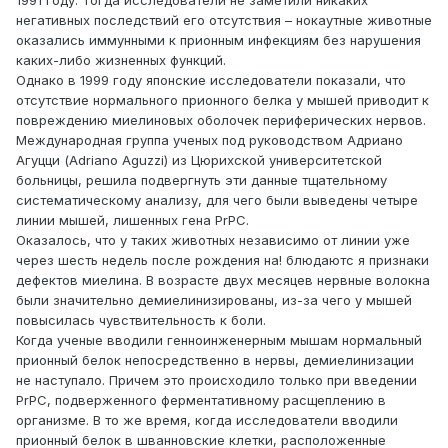
1991 году. Тогда исследователи не заметили никаких
негативных последствий его отсутствия – нокаутные животные
оказались иммунными к прионным инфекциям без нарушения
каких-либо жизненных функций.
Однако в 1999 году японские исследователи показали, что
отсутствие нормального прионного белка у мышей приводит к
повреждению миелиновых оболочек периферических нервов.
Международная группа ученых под руководством Адриано
Агуцци (Adriano Aguzzi) из Цюрихской университетской
больницы, решила подвергнуть эти данные тщательному
систематическому анализу, для чего были выведены четыре
линии мышей, лишенных гена PrPC.
Оказалось, что у таких животных независимо от линии уже
через шесть недель после рождения на! блюдаютс я признаки
дефектов миелина. В возрасте двух месяцев нервные волокна
были значительно демиелинизированы, из-за чего у мышей
повысилась чувствительность к боли.
Когда ученые вводили генноинженерным мышам нормальный
прионный белок непосредственно в нервы, демиелинизации
не наступало. Причем это происходило только при введении
PrPC, подверженного ферментативному расщеплению в
организме. В то же время, когда исследователи вводили
прионный белок в шванновские клетки, расположенные