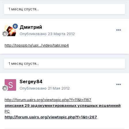
1 месяц спустя...
Дмитрий
Опубликовано
23 Марта 2012
http://topspb.tv/upl.../video/tabl.mp4
1 месяц спустя...
Sergey84
Опубликовано
21 Мая 2012
http://forum.uairs.org/viewtopic.php?f=11&t=1167
описания 29 задокументированных успешных исцелений
РС
http://forum.uairs.org/viewtopic.php?f=1&t=267