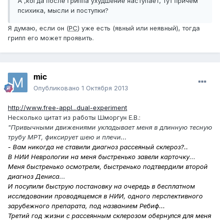
А ,когда после гриппа ухудшение наступает, тут причем
психика, мысли и поступки?
Я думаю, если он (
РС
) уже есть (явный или неявный), тогда
грипп его может проявить.
mic
Опубликовано
1 Октября 2013
http://www.free-appl...dual-experiment
Несколько цитат из работы Шморгун Е.В.:
"Привычными движениями укладывает меня в длинную тесную
трубу МРТ, фиксирует шею и плечи...
- Вам никогда не ставили диагноз рассеяный склероз?..
В НИИ Неврологии на меня быстренько завели карточку
...
Меня быстренько осмотрели, быстренько подтвердили второй
диагноз Дениса
...
И посулили быструю постановку на очередь в бесплатном
исследовании проводящемся в НИИ, одного перспективного
зарубежного препарата, под названием Ребиф...
Третий год жизни с рассеянным склерозом обернулся для меня