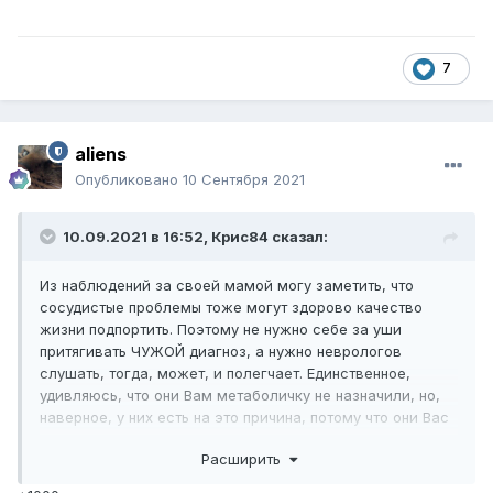
7
aliens
Опубликовано
10 Сентября 2021
10.09.2021 в 16:52,
Крис84
сказал:
Из наблюдений за своей мамой могу заметить, что
сосудистые проблемы тоже могут здорово качество
жизни подпортить. Поэтому не нужно себе за уши
притягивать ЧУЖОЙ диагноз, а нужно неврологов
слушать, тогда, может, и полегчает. Единственное,
удивляюсь, что они Вам метаболичку не назначили, но,
наверное, у них есть на это причина, потому что они Вас
вместе с МРТ видели очно и могли оценить общее
Расширить
состояние.