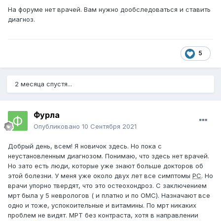
МРТ спины не делала,один очаг у меня самый большой
На форуме нет врачей. Вам нужно дообследоваться и ставить
из всех в стволе головного мозга.ПОДСКАЖИТЕ
диагноз.
ПОЖАЛУЙСТА,У МЕНЯ РАССЕЯНЫЙ СКАЛЕРОЗ ИЛИ
ВСЕТАКИ НЕТ?
Потому что врачи в 2016 году развели руками и все и я
плюнула на них и просто пошла на работу и родила
5
второго ребенка.Раньше очагов меньше было.
2 месяца спустя...
Фурла
Опубликовано
10 Сентября 2021
Добрый день, всем! Я новичок здесь. Но пока с
неустановленным диагнозом. Понимаю, что здесь нет врачей.
Но зато есть люди, которые уже знают больше докторов об
этой болезни. У меня уже около двух лет все симптомы
РС
. Но
врачи упорно твердят, что это остеохондроз. С заключением
мрт была у 5 неврологов ( и платно и по ОМС). Назначают все
одно и тоже, успокоительные и витамины. По мрт никаких
проблем не видят. МРТ без контраста, хотя в направлении