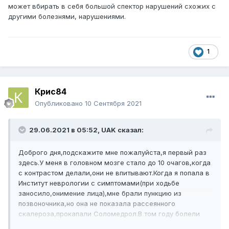
может вбирать в себя большой спектор нарушений схожих с
другими болезнями, нарушениями.
1
Крис84
Опубликовано
10 Сентября 2021
29.06.2021 в 05:52,
UAK
сказал:
Доброго дня,подскажите мне пожалуйста,я первый раз
здесь.У меня в головном мозге стало до 10 очагов,когда
с контрастом делали,они не впитывают.Когда я попала в
Институт неврологии с симптомами(при ходьбе
заносило,онимение лица),мне брали пункцию из
позвоночника,но она не показала рассеянного
скалероза,прокапали Соломедрол.В том году болели
коронавирусом и после него начались