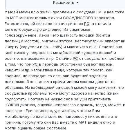
Расширить
головокружения,когда ложишься,поворачиваешься с
боку на бок лёжа.
У моей мамы всю жизнь проблемы с сосудами ГМ, у неё тоже
МРТ спины не делала,один очаг у меня самый большой
на МРТ множественные очаги СОСУДИСТОГО характера.
из всех в стволе головного мозга.ПОДСКАЖИТЕ
Естественно, ей никто не ставил диагноз
РС
, а ставили
ПОЖАЛУЙСТА,У МЕНЯ РАССЕЯНЫЙ СКАЛЕРОЗ ИЛИ
вегето-сосудистую дистонию. Из симптомов:
ВСЕТАКИ НЕТ?
головокружение, из-за чего шаткость походки (боится
Потому что врачи в 2016 году развели руками и все и я
лестниц и мостов), мигрени жуткие, вестибулярный аппарат ни
плюнула на них и просто пошла на работу и родила
к черту (карусели и пр. - табу) и много чего ещё. Лечится она
второго ребенка.Раньше очагов меньше было.
всю жизнь у неврологов метаболичкой курсами весной и
осенью, витаминами и пр. Отличие
РС
от сосудистых проблем
в том, что при
РС
в периоды обострений бывают парезы,
невриты и пр. неприятные вещи, которые так просто, как
правило, не проходят, то есть они будут наблюдаться
длительно. Это я весьма примитивным языком дилетанта
объясняю. Из наблюдений за своей мамой могу заметить, что
сосудистые проблемы тоже могут здорово качество жизни
подпортить. Поэтому не нужно себе за уши притягивать
ЧУЖОЙ диагноз, а нужно неврологов слушать, тогда, может, и
полегчает. Единственное, удивляюсь, что они Вам
метаболичку не назначили, но, наверное, у них есть на это
причина, потому что они Вас вместе с МРТ видели очно и
могли оценить общее состояние.