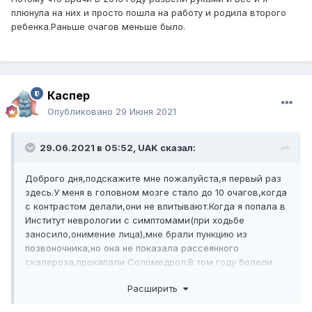
плюнула на них и просто пошла на работу и родила второго
ребенка.Раньше очагов меньше было.
Каспер
Опубликовано
29 Июня 2021
29.06.2021 в 05:52,
UAK
сказал:
Доброго дня,подскажите мне пожалуйста,я первый раз
здесь.У меня в головном мозге стало до 10 очагов,когда
с контрастом делали,они не впитывают.Когда я попала в
Институт неврологии с симптомами(при ходьбе
заносило,онимение лица),мне брали пункцию из
позвоночника,но она не показала рассеянного
скалероза,прокапали Соломедрол.В том году болели
коронавирусом и после него начались
Расширить
головокружения,когда ложишься,поворачиваешься с
боку на бок лёжа.