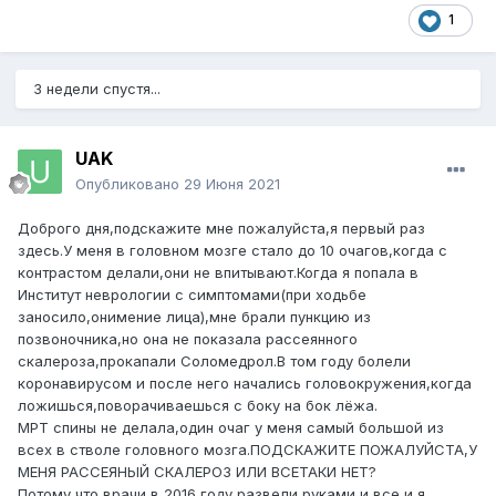
1
3 недели спустя...
UAK
Опубликовано
29 Июня 2021
Доброго дня,подскажите мне пожалуйста,я первый раз
здесь.У меня в головном мозге стало до 10 очагов,когда с
контрастом делали,они не впитывают.Когда я попала в
Институт неврологии с симптомами(при ходьбе
заносило,онимение лица),мне брали пункцию из
позвоночника,но она не показала рассеянного
скалероза,прокапали Соломедрол.В том году болели
коронавирусом и после него начались головокружения,когда
ложишься,поворачиваешься с боку на бок лёжа.
МРТ спины не делала,один очаг у меня самый большой из
всех в стволе головного мозга.ПОДСКАЖИТЕ ПОЖАЛУЙСТА,У
МЕНЯ РАССЕЯНЫЙ СКАЛЕРОЗ ИЛИ ВСЕТАКИ НЕТ?
Потому что врачи в 2016 году развели руками и все и я