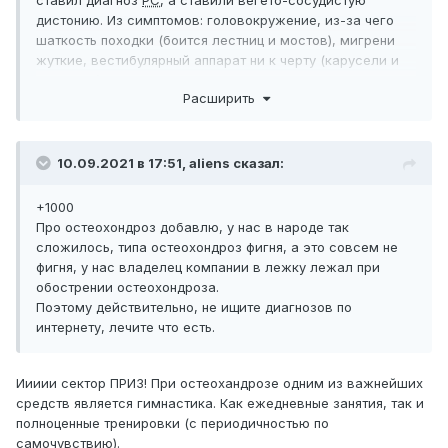
ставил диагноз
РС
, а ставили вегето-сосудистую
дистонию. Из симптомов: головокружение, из-за чего
шаткость походки (боится лестниц и мостов), мигрени
жуткие, вестибулярный аппарат ни к черту (карусели и
пр. - табу) и много чего ещё. Лечится она всю жизнь у
Расширить
неврологов метаболичкой курсами весной и осенью,
витаминами и пр. Отличие
РС
от сосудистых проблем в
том, что при
РС
в периоды обострений бывают парезы,
невриты и пр. неприятные вещи, которые так просто, как
10.09.2021 в 17:51,
aliens
сказал:
правило, не проходят, то есть они будут наблюдаться
длительно. Это я весьма примитивным языком дилетанта
+1000
объясняю. Из наблюдений за своей мамой могу
Про остеохондроз добавлю, у нас в народе так
заметить, что сосудистые проблемы тоже могут здорово
сложилось, типа остеохондроз фигня, а это совсем не
качество жизни подпортить. Поэтому не нужно себе за
фигня, у нас владелец компании в лежку лежал при
уши притягивать ЧУЖОЙ диагноз, а нужно неврологов
обострении остеохондроза.
слушать, тогда, может, и полегчает. Единственное,
Поэтому действительно, не ищите диагнозов по
удивляюсь, что они Вам метаболичку не назначили, но,
интернету, лечите что есть.
наверное, у них есть на это причина, потому что они Вас
вместе с МРТ видели очно и могли оценить общее
состояние.
Иииии сектор ПРИЗ! При остеохандрозе одним из важнейших
средств является гимнастика. Как ежедневные занятия, так и
полноценные тренировки (с периодичностью по
самочувствию).