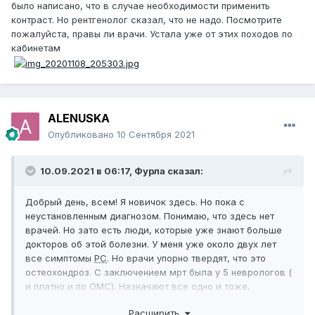
было написано, что в случае необходимости применить
контраст. Но рентгенолог сказал, что не надо. Посмотрите
пожалуйста, правы ли врачи. Устала уже от этих походов по
кабинетам
ALENUSKA
Опубликовано
10 Сентября 2021
10.09.2021 в 06:17,
Фурла
сказал:
Добрый день, всем! Я новичок здесь. Но пока с
неустановленным диагнозом. Понимаю, что здесь нет
врачей. Но зато есть люди, которые уже знают больше
докторов об этой болезни. У меня уже около двух лет
все симптомы
РС
. Но врачи упорно твердят, что это
остеохондроз. С заключением мрт была у 5 неврологов (
и платно и по ОМС). Назначают все одно и тоже,
успокоительные и витамины. По мрт никаких проблем не
Расширить
видят. МРТ без контраста, хотя в направлении было