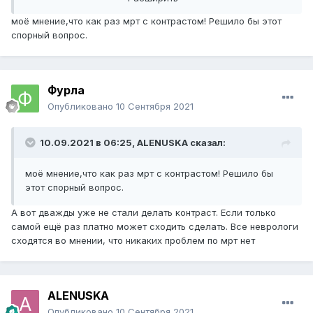
написано, что в случае необходимости применить
моё мнение,что как раз мрт с контрастом! Решило бы этот
контраст. Но рентгенолог сказал, что не надо.
спорный вопрос.
Посмотрите пожалуйста, правы ли врачи. Устала уже от
этих походов по кабинетам
Фурла
Опубликовано
10 Сентября 2021
10.09.2021 в 06:25,
ALENUSKA
сказал:
моё мнение,что как раз мрт с контрастом! Решило бы
этот спорный вопрос.
А вот дважды уже не стали делать контраст. Если только
самой ещё раз платно может сходить сделать. Все неврологи
сходятся во мнении, что никаких проблем по мрт нет
ALENUSKA
Опубликовано
10 Сентября 2021