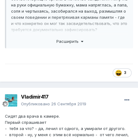
на руки официальную бумажку, мама напряглась, а папа,
сопя и чертыхаясь, засобирался на выход, размышляя о
своем поведении и перетряхивая карманы памяти - где
и что конкретно он мог так засвидетельствовать, что это
требуется документально зафиксировать?
Тревожная мама ходила за ним по пятам, выясняя, чем
Расширить
он занимается пока ее рядом нет, во что он опять
вляпался и за кого вступился на этот раз, а надо
сказать, что этот может - повышенное чувство
справедливости ему даже кушать спокойно не дает.
В отдел полиции папа приехал, сам того не подозревая,
уже с заочным адвокатом и серьезной группой
3
поддержки. Проводив папу и собравшись с мыслями,
мама пролистала записную книжку, вспомнила всех, кто
ей обязан здоровым желудком, сердцем и нормальным
Vladimir417
давлением, и в течении десяти минут нашла адвоката,
прокурора, несколько грамотных юристов и даже какие-
Опубликовано
26 Сентября 2019
то концы в охране городской тюрьмы.
Причина вызова родителя в казенный дом стала понятна
Сидят два врача в камере.
по прибытию - в Минздраве кто-то проворовался, а папа,
Первый спрашивает
как человек получающий кое-какие лекарства за
- тебя за что? - да, лечил от одного, а умирали от другого.
госсчет, мог бы пролить свет на туманные дела
- второй - ну, у меня с этим всё нормально - от чего лечил,