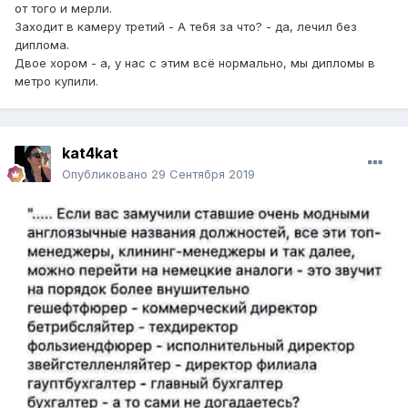
чиновников. Мог бы, да не пролил.
от того и мерли.
- Скажите, пожалуйста, какие препараты и как долго вы
Заходит в камеру третий - А тебя за что? - да, лечил без
принимали? В каком объёме? Как часто вы посещали
диплома.
врача? - допытывался следователь, стараясь
Двое хором - а, у нас с этим всё нормально, мы дипломы в
расшевелить папину память.
метро купили.
- Вы смеетесь? Это было год назад. Я не помню, что я
вчера на завтрак ел, а вы про таблетки, коих было
несметное колличество.- закатывал папа глаза,
kat4kat
прикидываясь немощным пожилым человеком.
И он не лукавил, лечебным процессом у нас заведует
Опубликовано
29 Сентября 2019
мама и только она знает, что именно мы, как лошади,
покорно принимаем из ее уверенных докторских рук.
Но молодой человек в папину амнезию не верил, а отец
в свою очередь не сдавался. Следствие зашло в тупик.
Противники тяжело дыша глядели друг на друга. И тут, в
самом разгаре поединка упрямой и оптимистичной
молодости и опасливой зрелости, в головы
одновременно пришла одна и та же спасительная идея -
позвонить маме. Очевидно, следователь был тоже
женатый человек.
В дальнейшем, беседа свелась к телефонному
разговору опера с маман, которая с облегчением