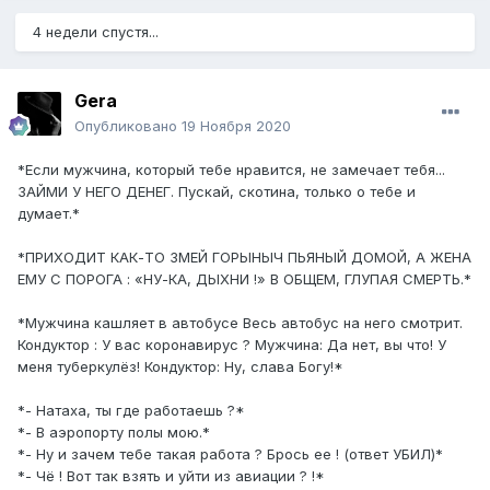
4 недели спустя...
Gera
Опубликовано
19 Ноября 2020
*Если мужчина, который тебе нравится, не замечает тебя...
ЗАЙМИ У НЕГО ДЕНЕГ. Пускай, скотина, только о тебе и
думает.*
*ПРИХОДИТ КАК-ТО ЗМЕЙ ГОРЫНЫЧ ПЬЯНЫЙ ДОМОЙ, А ЖЕНА
ЕМУ С ПОРОГА : «НУ-КА, ДЫХНИ !» В ОБЩЕМ, ГЛУПАЯ СМЕРТЬ.*
*Мужчина кашляет в автобусе Весь автобус на него смотрит.
Кондуктор : У вас коронавирус ? Мужчина: Да нет, вы что! У
меня туберкулёз! Кондуктор: Ну, слава Богу!*
*- Натаха, ты где работаешь ?*
*- В аэропорту полы мою.*
*- Ну и зачем тебе такая работа ? Брось ее ! (ответ УБИЛ)*
*- Чё ! Вот так взять и уйти из авиации ? !*