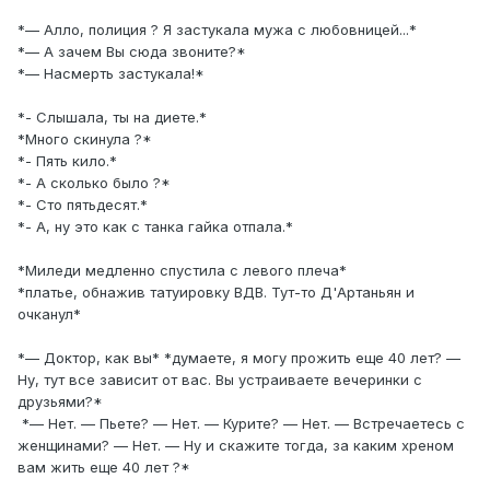
*— Алло, полиция ? Я застукала мужа с любовницей...*
*— А зачем Вы сюда звоните?*
*— Насмерть застукала!*
*- Слышала, ты на диете.*
*Много скинула ?*
*- Пять кило.*
*- А сколько было ?*
*- Сто пятьдесят.*
*- А, ну это как с танка гайка отпала.*
*Миледи медленно спустила с левого плеча*
*платье, обнажив татуировку ВДВ. Тут-то Д'Артаньян и
очканул*
*— Доктор, как вы* *думаете, я могу прожить еще 40 лет? —
Ну, тут все зависит от вас. Вы устраиваете вечеринки с
друзьями?*
*— Нет. — Пьете? — Нет. — Курите? — Нет. — Встречаетесь с
женщинами? — Нет. — Ну и скажите тогда, за каким хреном
вам жить еще 40 лет ?*