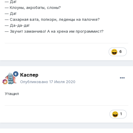
— Да!
— Клоуны, акробаты, слоны?
— Да!
— Сахарная вата, попкорн, леденцы на палочке?
— Да-да-да!
— Звучит заманчиво! А на хрена им программист?
6
Каспер
Опубликовано
17 Июля 2020
Утащил
1