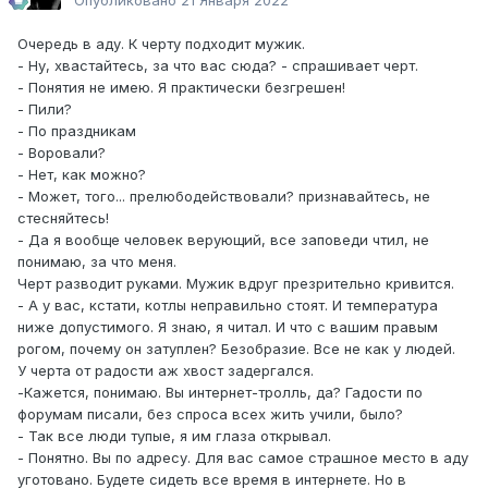
Опубликовано
21 Января 2022
Очередь в аду. К черту подходит мужик.
- Ну, хвастайтесь, за что вас сюда? - спрашивает черт.
- Понятия не имею. Я практически безгрешен!
- Пили?
- По праздникам
- Воровали?
- Нет, как можно?
- Может, того... прелюбодействовали? признавайтесь, не
стесняйтесь!
- Да я вообще человек верующий, все заповеди чтил, не
понимаю, за что меня.
Черт разводит руками. Мужик вдруг презрительно кривится.
- А у вас, кстати, котлы неправильно стоят. И температура
ниже допустимого. Я знаю, я читал. И что с вашим правым
рогом, почему он затуплен? Безобразие. Все не как у людей.
У черта от радости аж хвост задергался.
-Кажется, понимаю. Вы интернет-тролль, да? Гадости по
форумам писали, без спроса всех жить учили, было?
- Так все люди тупые, я им глаза открывал.
- Понятно. Вы по адресу. Для вас самое страшное место в аду
уготовано. Будете сидеть все время в интернете. Но в