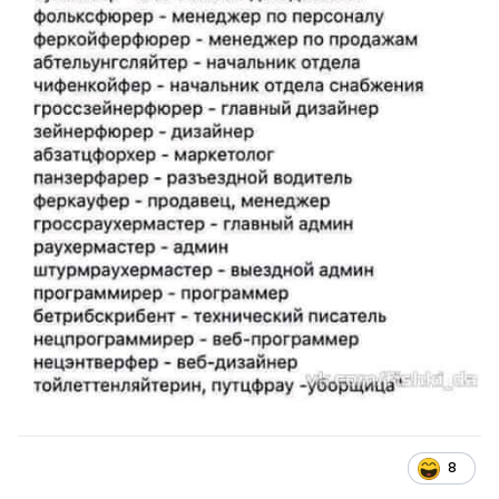
выяснив причину повестки, подробно и на одном
радостном дыхании сдала все отечественное
здравоохранение в ответственные руки
правоохранительных органов.
Внизу листа с показаниями папа рассеянно расписался -
"со слов жены записано верно", и внутренне
порадовался, что пятьдесят лет назад не прогадал с
выбором боевой подруги.
Anna Vladimirovna
8