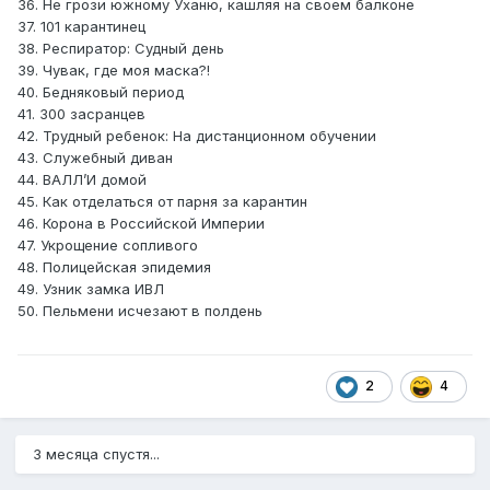
36. Не грози южному Уханю, кашляя на своем балконе
37. 101 карантинец
38. Респиратор: Судный день
39. Чувак, где моя маска?!
40. Бедняковый период
41. 300 засранцев
42. Трудный ребенок: На дистанционном обучении
43. Служебный диван
44. ВАЛЛ’И домой
45. Как отделаться от парня за карантин
46. Корона в Российской Империи
47. Укрощение сопливого
48. Полицейская эпидемия
49. Узник замка ИВЛ
50. Пельмени исчезают в полдень
2
4
3 месяца спустя...