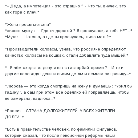
*- Деда, а импотенция - это страшно ? - Что ты, внучек, это
как гора с плеч.*
*Жена просыпается и*
*звонит мужу : — Где ты дорогой ? Я проснулась, а тебя НЕТ...*
*Муж : — Наташа, а где ты проснулась, твою мать?*
*Производители колбасы, узнав, что россияне определяют
качество колбасы на кошках, стали добавлять туда мышей.*
*- В чём сходство депутатов с гастарбайтерами ? - И те и
другие переводят деньги своим детям и семьям за границу...*
*Любовь — это когда смотришь на жену и думаешь : "Убил бы
гадину!", а сам при этом все одеялко ей поправляешь, чтобы
не замерзла, падлюка...*
*Россия - СТРАНА ДОЛГОЖИТЕЛЕЙ. У ВСЕХ ЖИТЕЛЕЙ -
ДОЛГИ !*
*Есть в правительстве человек, по фамилии Силуанов,
который сказал, что после пенсионной реформы наши