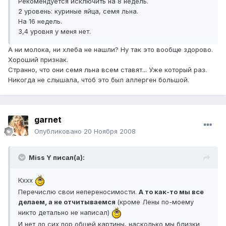
Рекомендуется исключить на 8 недель.
2 уровень: куриные яйца, семя льна.
На 16 недель.
3,4 уровня у меня нет.
А ни молока, ни хлеба не нашли? Ну так это вообще здорово.
Хороший признак.
Странно, что они семя льна всем ставят... Уже который раз.
Никогда не слышала, чтоб это был аллерген большой.
garnet
Опубликовано
20 Ноября 2008
Miss Y писал(а):
Кххх
Перечислю свои непереносимости.
А то как-то мы все
делаем, а не отчитываемся
(кроме Лены по-моему
никто детально не написал)
И нет до сих пор общей картины, насколько мы близки