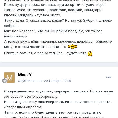
Рожь, кукуруза, рис, овсянка, другие орехи, огурцы, перец,
любое мясо, цитрусовые, брокколи, кабачки, помидоры,
глютен, миндаль - тут все чисто.
Такие дела. Отсюда вывод какой? Не так уж Эмбри и широко
забрал.
Мне все казалось, что они широким бреднем, уж такого
наисключали.
А теперь вижу: яйцы, пшеница, молочное, шоколад - запросто
могут в одном человеке сочетаться
Глютена вот нет. А все остальное - будьте нате
Miss Y
Опубликовано
20 Ноября 2008
Со временем эти кружочки, маркеры, светлеют. Но я их тогда
же сразу и сфотографировала.
И в принципе, могу анализировать интенсивности по яркости.
Аппаратным образом.
Так что, если кто будет делать этот же тест, предлагаю
делать то же самое (фоткать), приведем к одной шкале и