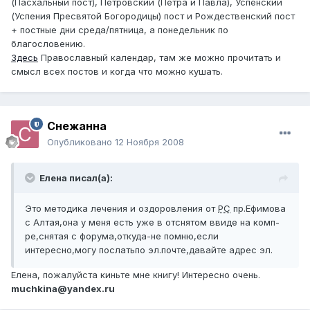
(Пасхальный пост), Петровский (Петра и Павла), Успенский
(Успения Пресвятой Богородицы) пост и Рождественский пост
+ постные дни среда/пятница, а понедельник по
благословению.
Здесь
Православный календар, там же можно прочитать и
смысл всех постов и когда что можно кушать.
Снежанна
Опубликовано
12 Ноября 2008
Елена писал(а):
Это методика лечения и оздоровления от
РС
пр.Ефимова
с Алтая,она у меня есть уже в отснятом ввиде на комп-
ре,снятая с форума,откуда-не помню,если
интересно,могу послатьпо эл.почте,давайте адрес эл.
Елена, пожалуйста киньте мне книгу! Интересно очень.
muchkina@yandex.ru