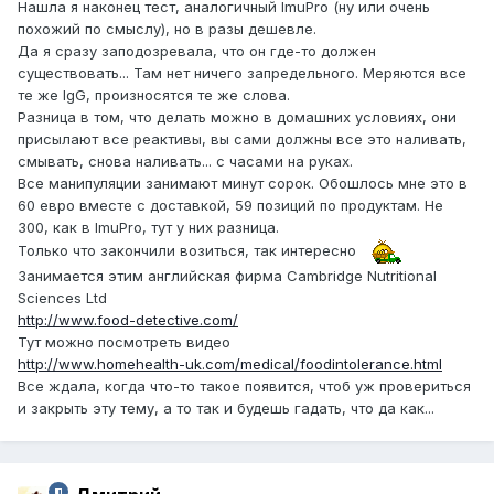
Нашла я наконец тест, аналогичный ImuPro (ну или очень
похожий по смыслу), но в разы дешевле.
Да я сразу заподозревала, что он где-то должен
существовать... Там нет ничего запредельного. Меряются все
те же IgG, произносятся те же слова.
Разница в том, что делать можно в домашних условиях, они
присылают все реактивы, вы сами должны все это наливать,
смывать, снова наливать... с часами на руках.
Все манипуляции занимают минут сорок. Обошлось мне это в
60 евро вместе с доставкой, 59 позиций по продуктам. Не
300, как в ImuPro, тут у них разница.
Только что закончили возиться, так интересно
Занимается этим английская фирма Cambridge Nutritional
Sciences Ltd
http://www.food-detective.com/
Тут можно посмотреть видео
http://www.homehealth-uk.com/medical/foodintolerance.html
Все ждала, когда что-то такое появится, чтоб уж провериться
и закрыть эту тему, а то так и будешь гадать, что да как...