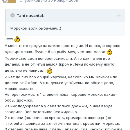
Опубликовано
20 Ноября 2008
Tani писал(а):
Морской волк,рыба-меч. :)
Кххх
У меня тоже продукты самые простецкие. И плохо, и хорошо
одновременно. Лучше б на рыбу-меч, честное слово
Перечислю свои непереносимости. А то как-то мы все
делаем, а не отчитываемся (кроме Лены по-моему никто
детально не написал)
И нет до сих пор общей картины, насколько мы близки или
далеки от Эмбри. А ить деньги уплОчены, на общее дело,
можно сказать.
Непереносимость 1 степени: яйца, коровье молоко, какао-
бобы, дрожжи.
Из них подозревала у себя только дрожжи, о чем везде
говорила. Все остальное неожиданно.
2 степени (половинная яркость, примерно): пшеница (не
глютен! а пшеница за вычетом глютена), креветки, морковь.
3 степени (еле видная, следы): арахис, соя, чеснок, клубника