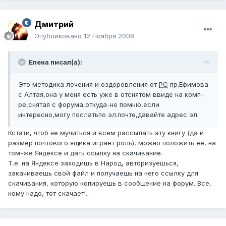
Дмитрий
Опубликовано
12 Ноября 2008
Елена писал(а):
Это методика лечения и оздоровления от
РС
пр.Ефимова
с Алтая,она у меня есть уже в отснятом ввиде на комп-
ре,снятая с форума,откуда-не помню,если
интересно,могу послатьпо эл.почте,давайте адрес эл.
Кстати, чтоб не мучиться и всем рассылать эту книгу (да и
размер почтового ящика играет роль), можно положить ее, на
том-же Яндексе и дать ссылку на скачивание.
Т.е. на Яндексе заходишь в Народ, авторизуешься,
закачиваешь свой файл и получаешь на него ссылку для
скачивания, которую копируешь в сообщение на форум. Все,
кому надо, тот скачает!..