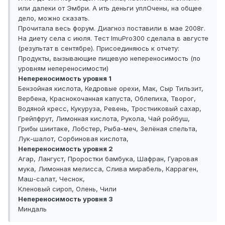
или далеки от Эмбри. А ить деньги уплОчены, на общее
дело, можно сказать.
Прочитала весь форум. Диагноз поставили в мае 2008г.
На диету села с июля. Тест ImuPro300 сделала в августе
(результат в сентябре). Присоединяюсь к отчету:
Продукты, вызывающие пищевую непереносимость (по
уровням непереносимости)
Непереносимость уровня 1
Бензойная кислота, Кедровые орехи, Мак, Сыр Тильзит,
Вербена, Краснокочанная капуста, Облепиха, Творог,
Водяной кресс, Кукуруза, Ревень, Тростниковый сахар,
Грейпфрут, Лимонная кислота, Рукола, Чай ройбуш,
Грибы шиитаке, Лобстер, Рыба-меч, Зелёная спельта,
Лук-шалот, Сорбиновая кислота,
Непереносимость уровня 2
Агар, Лангуст, Проростки бамбука, Шафран, Гуаровая
мука, Лимонная мелисса, Слива мирабель, Карраген,
Маш-салат, Чеснок,
Кленовый сироп, Олень, Чили
Непереносимость уровня 3
Миндаль