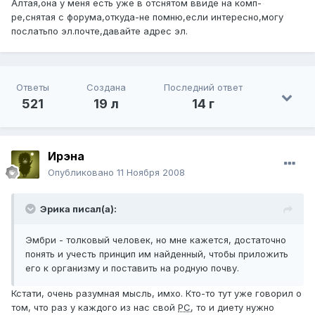
Алтая,она у меня есть уже в отснятом ввиде на комп-
ре,снятая с форума,откуда-не помню,если интересно,могу
послатьпо эл.почте,давайте адрес эл.
Ответы
Создана
Последний ответ
521
19 л
14 г
Ирэна
Опубликовано
11 Ноября 2008
Эрика писал(а):
Эмбри - толковый человек, но мне кажется, достаточно
понять и учесть принцип им найденный, чтобы приложить
его к организму и поставить на родную почву.
Кстати, очень разумная мысль, имхо. Кто-то тут уже говорил о
том, что раз у каждого из нас свой
РС
, то и диету нужно