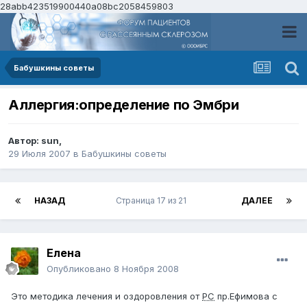
28abb423519900440a08bc2058459803
Бабушкины советы
Аллергия:определение по Эмбри
Автор:
sun
,
29 Июля 2007
в
Бабушкины советы
НАЗАД
Страница 17 из 21
ДАЛЕЕ
Елена
Опубликовано
8 Ноября 2008
Это методика лечения и оздоровления от
РС
пр.Ефимова с