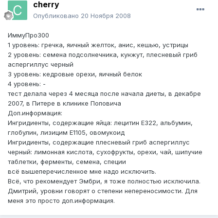
cherry
Опубликовано
20 Ноября 2008
ИммуПро300
1 уровень: гречка, яичный желток, анис, кешью, устрицы
2 уровень: семена подсолнечника, кунжут, плесневый гриб
аспергиллус черный
3 уровень: кедровые орехи, яичный белок
4 уровень: -
тест делала через 4 месяца после начала диеты, в декабре
2007, в Питере в клинике Поповича
Доп.информация:
Ингридиенты, содержащие яйца: лецитин Е322, альбумин,
глобулин, лизицим Е1105, овомукоид
Ингридиенты, содержащие плесневый гриб аспергиллус
черный: лимонная кислота, сухофрукты, орехи, чай, шипучие
таблетки, ферменты, семена, специи
всё вышеперечисленное мне надо исключить.
Всё, что рекомендует Эмбри, я тоже полностью исключила.
Дмитрий, уровни говорят о степени непереносимости. Для
меня это просто доп.информация.