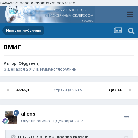
ff4545c79838a39c68b057598c67c1cc
Иммуноглобулины
ВМИГ
Автор:
Olggreen
,
3 Декабря 2017
в
Иммуноглобулины
НАЗАД
Страница 3 из 9
ДАЛЕЕ
aliens
Опубликовано
11 Декабря 2017
11.12.2017 в 16:50,
Каспер
сказал: