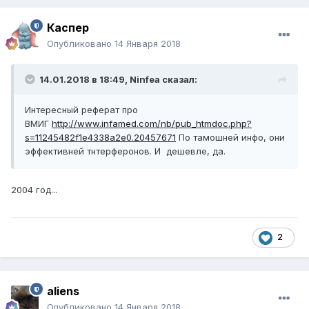
Каспер
Опубликовано
14 Января 2018
14.01.2018 в 18:49,
Ninfea
сказал:
Интересный реферат про
ВМИГ
http://www.infamed.com/nb/pub_htmdoc.php?
s=11245482f1e4338a2e0.20457671
По тамошней инфо, они
эффективней тнтерферонов. И дешевле, да.
2004 год...
2
aliens
Опубликовано
14 Января 2018