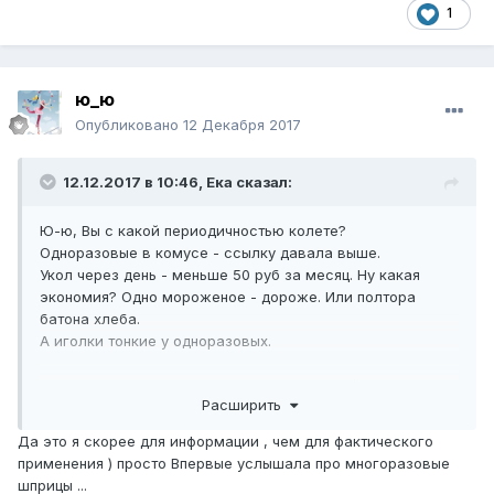
1
ю_ю
Опубликовано
12 Декабря 2017
12.12.2017 в 10:46,
Ека
сказал:
Ю-ю, Вы с какой периодичностью колете?
Одноразовые в комусе - ссылку давала выше.
Укол через день - меньше 50 руб за месяц. Ну какая
экономия? Одно мороженое - дороже. Или полтора
батона хлеба.
А иголки тонкие у одноразовых.
Многоразовые - жуть :(. Но это все Валерий хорошо
Расширить
описал.
Я, кстати, не выбрасывала, просто есть, чтобы было. Не
Да это я скорее для информации , чем для фактического
пользованные ни разу :)))))))))).
применения ) просто Впервые услышала про многоразовые
К ним еще такая металлическая коробочка идет (не
шприцы ...