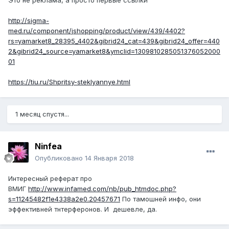
Это не реклама, а просто первые ссылки
http://sigma-
med.ru/component/jshopping/product/view/439/4402?
rs=yamarket8_28395_4402&gibrid24_cat=439&gibrid24_offer=440
2&gibrid24_source=yamarket8&ymclid=1309810285051376052000
01
https://tiu.ru/Shpritsy-steklyannye.html
1 месяц спустя...
Ninfea
Опубликовано
14 Января 2018
Интересный реферат про
ВМИГ
http://www.infamed.com/nb/pub_htmdoc.php?
s=11245482f1e4338a2e0.20457671
По тамошней инфо, они
эффективней тнтерферонов. И дешевле, да.