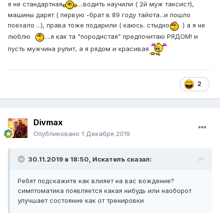
я не стандартная
....водить научили ( 2й муж таксист),
машины дарят ( первую -брат в 89 году тайота...и пошло
поехало ...), права тоже подарили ( каюсь. стыдно
) а я не
люблю
....я как та "породистая" предпочитаю РЯДОМ! и
пусть мужчина рулит, а я рядом и красивая
2
Divmax
Опубликовано
1 Декабря 2019
30.11.2019 в 18:50,
Искателъ
сказал:
Ребят подскажите как влияет на вас вождение?
симптоматика появляется какая нибудь или наоборот
улучшает состояние как от тренировки