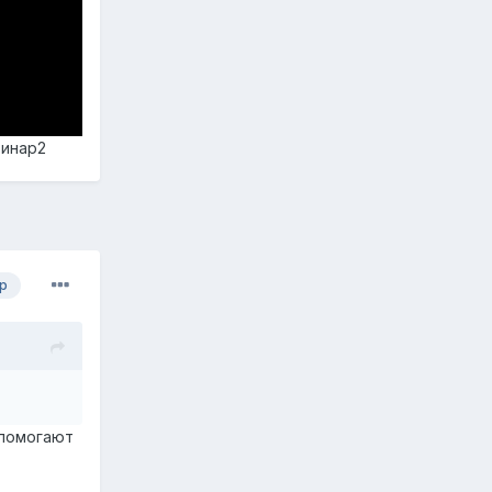
бинар2
р
 помогают