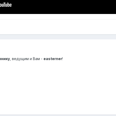
ннику
, ведущим и Вам -
easterner
!