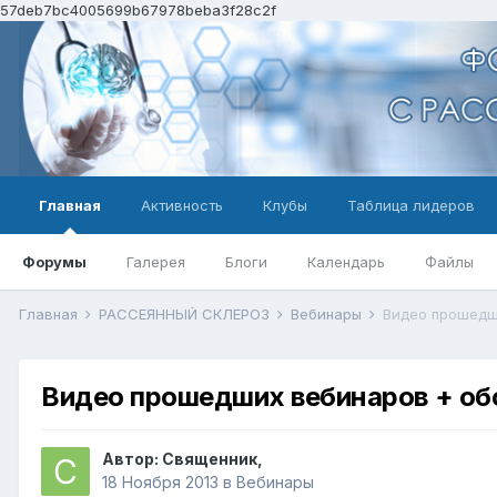
57deb7bc4005699b67978beba3f28c2f
Главная
Активность
Клубы
Таблица лидеров
Форумы
Галерея
Блоги
Календарь
Файлы
Главная
РАССЕЯННЫЙ СКЛЕРОЗ
Вебинары
Видео прошедш
Видео прошедших вебинаров + об
Автор:
Священник
,
18 Ноября 2013
в
Вебинары