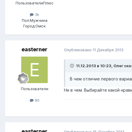
ПользователиПлюс
3k
Пол:
Мужчина
Город:
Омск
easterner
Опубликовано
11 Декабря 2013
11.12.2013 в 10:23, Олег ска
В чем отличие первого вариа
Пользователи
Ни в чем. Выбирайте какой нрави
80
easterner
Опубликовано
15 Декабря 2013