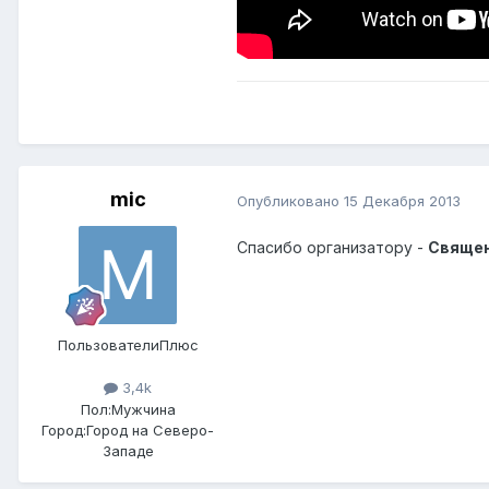
mic
Опубликовано
15 Декабря 2013
Спасибо организатору -
Свяще
ПользователиПлюс
3,4k
Пол:
Мужчина
Город:
Город на Северо-
Западе