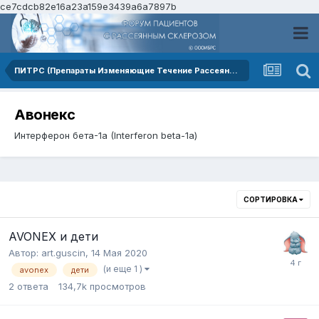
ce7cdcb82e16a23a159e3439a6a7897b
ПИТРС (Препараты Изменяющие Течение Рассеянного Склероза)
Авонекс
Интерферон бета-1a (Interferon beta-1a)
СОРТИРОВКА
AVONEX и дети
Автор:
art.guscin
,
14 Мая 2020
(и еще 1 )
avonex
дети
2
ответа
134,7k
просмотров