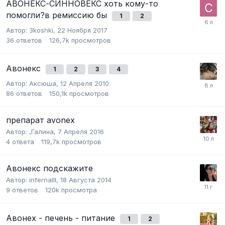
АВОНЕКС-СИННОВЕКС хоть кому-то
помогли?в ремиссию бы
1
2
Автор:
3koshki
,
22 Ноября 2017
36
ответов
126,7k
просмотров
Авонекс
1
2
3
4
Автор:
Аксюша
,
12 Апреля 2010
86
ответов
150,1k
просмотров
препарат avonex
Автор:
,Галина
,
7 Апреля 2016
4
ответа
119,7k
просмотров
Авонекс подскажите
Автор:
infernalll
,
18 Августа 2014
9
ответов
120k
просмотра
Авонех - печень - питание
1
2