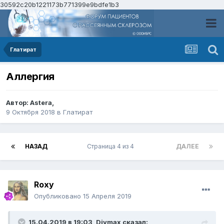
30592c20b1221173b771399e9bdfe1b3
Глатират
Аллергия
Автор:
Astera
,
9 Октября 2018
в
Глатират
НАЗАД
Страница 4 из 4
ДАЛЕЕ
Roxy
Опубликовано
15 Апреля 2019
15.04.2019 в 19:03,
Divmax
сказал: