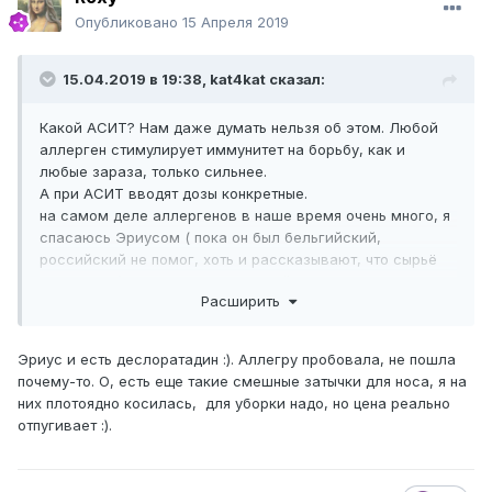
Опубликовано
15 Апреля 2019
15.04.2019 в 19:38,
kat4kat
сказал:
Какой АСИТ? Нам даже думать нельзя об этом. Любой
аллерген стимулирует иммунитет на борьбу, как и
любые зараза, только сильнее.
А при АСИТ вводят дозы конкретные.
на самом деле аллергенов в наше время очень много, я
спасаюсь Эриусом ( пока он был бельгийский,
российский не помог, хоть и рассказывают, что сырьё
из Бельгии). Ещё Аллегра хороший препарат, тоже
Расширить
помогает.
Эриус и есть деслоратадин :). Аллегру пробовала, не пошла
почему-то. О, есть еще такие смешные затычки для носа, я на
них плотоядно косилась, для уборки надо, но цена реально
отпугивает :).