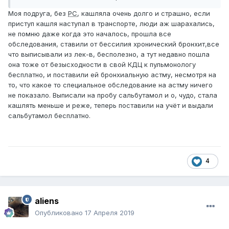
понимаю, аллергия решила вернуться. Вопрос, как
Моя подруга, без
РС
, кашляла очень долго и страшно, если
всегда, философский - чо делать? К аллергологу бежать
приступ кашля наступал в транспорте, люди аж шарахались,
за аллергопробами и лекарствами? Это вообще как то
не помню даже когда это началось, прошла все
притормозить можно? или все, сложить лапки и
обследования, ставили от бессилия хронический бронхит,все
наслаждаться антигистаминными?
что выписывали из лек-в, бесполезно, а тут недавно пошла
она тоже от безысходности в свой КДЦ к пульмонологу
бесплатно, и поставили ей бронхиальную астму, несмотря на
то, что какое то специальное обследование на астму ничего
не показало. Выписали на пробу сальбутамол и о, чудо, стала
кашлять меньше и реже, теперь поставили на учёт и выдали
сальбутамол бесплатно.
4
aliens
Опубликовано
17 Апреля 2019