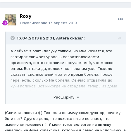
Roxy
Опубликовано
17 Апреля 2019
16.04.2019 в 22:01,
Astera
сказал:
А сейчас я опять получу тапком, но мне кажется, что
глатират снижает уровень сопротивляемости
организма, и этот организм получает всё, что можно
оптом. Вот таки да, колюсь пол года им уже. Тяжело
сказать, сколько дней я за это время болела, проще
перечесть, сколько Не болела. Сейчас отхватила до
кучи полиноз. Вот никогда не страдала, теперь из дома
боюсь выйти(. Так что, это не
РС
действуеи на
Расширить
аллергены, а препараты на сопротивляемость. Ну моё
мнение.
(Снимая тапочки :) ) Так если он иммунномодулятор, почему
бы и нет? Другое дело, что похоже никто не знает, что
именно он изменяет :). У меня тоже аллергия на пыльцу
началась на фоне копаксона, который я давно не использую, а