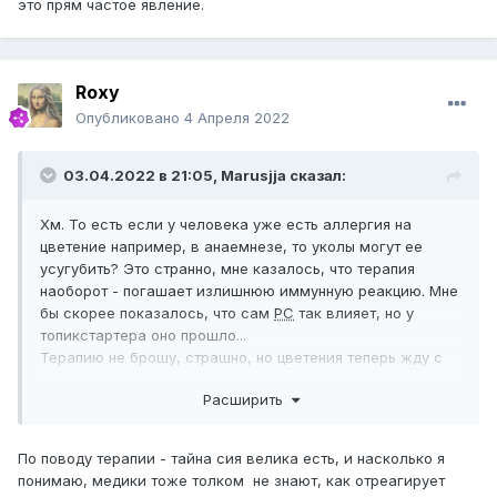
это прям частое явление.
Roxy
Опубликовано
4 Апреля 2022
03.04.2022 в 21:05,
Marusjja
сказал:
Хм. То есть если у человека уже есть аллергия на
цветение например, в анаемнезе, то уколы могут ее
усугубить? Это странно, мне казалось, что терапия
наоборот - погашает излишнюю иммунную реакцию. Мне
бы скорее показалось, что сам
РС
так влияет, но у
топикстартера оно прошло...
Терапию не брошу, страшно, но цветения теперь жду с
некоторой опаской. Хотя может и пронесет..
Расширить
сомневаюсь, что это прям частое явление.
По поводу терапии - тайна сия велика есть, и насколько я
понимаю, медики тоже толком не знают, как отреагирует