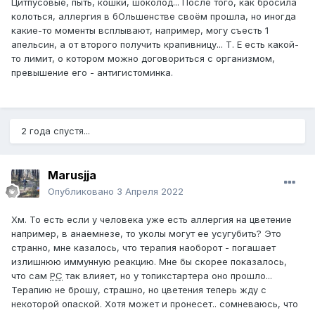
Цитпусовые, пыть, кошки, шоколод... После того, как бросила
колоться, аллергия в бОльшенстве своём прошла, но иногда
какие-то моменты всплывают, например, могу съесть 1
апельсин, а от второго получить крапивницу... Т. Е есть какой-
то лимит, о котором можно договориться с организмом,
превышение его - антигистоминка.
2 года спустя...
Marusjja
Опубликовано
3 Апреля 2022
Хм. То есть если у человека уже есть аллергия на цветение
например, в анаемнезе, то уколы могут ее усугубить? Это
странно, мне казалось, что терапия наоборот - погашает
излишнюю иммунную реакцию. Мне бы скорее показалось,
что сам
РС
так влияет, но у топикстартера оно прошло...
Терапию не брошу, страшно, но цветения теперь жду с
некоторой опаской. Хотя может и пронесет.. сомневаюсь, что