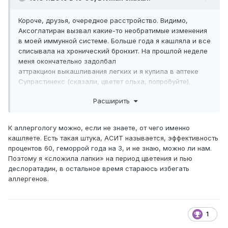
Короче, друзья, очередное расстройство. Видимо,
Аксоглатиран вызвал какие-то необратимые изменения
в моей иммунной системе. Больше года я кашляла и все
списывала на хронический бронхит. На прошлой неделе
меня окончательно задолбал
аттракцион выкашливания легких и я купила в аптеке
Супрастинекс (сказали, цветет ольха, попробуйте).
Кашель практически прошел. В детстве у меня был
Расширить
атопический дерматит + бронхиальная астма. Я так
понимаю, аллергия решила вернуться. Вопрос, как
всегда, философский - чо делать? К аллергологу бежать
К аллергологу можно, если не знаете, от чего именно
за аллергопробами и лекарствами? Это вообще как то
кашляете. Есть такая штука, АСИТ называется, эффективность
притормозить можно? или все, сложить лапки и
процентов 60, геморрой года на 3, и не знаю, можно ли нам.
наслаждаться антигистаминными?
Поэтому я «сложила лапки» на период цветения и пью
деслоратадин, в остальное время стараюсь избегать
аллергенов.
1