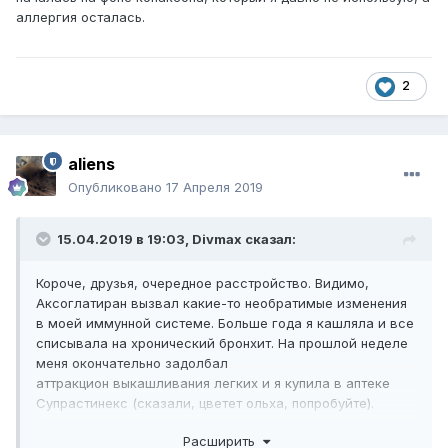
аллергия осталась.
2
aliens
Опубликовано
17 Апреля 2019
15.04.2019 в 19:03,
Divmax
сказал:
Короче, друзья, очередное расстройство. Видимо,
Аксоглатиран вызвал какие-то необратимые изменения
в моей иммунной системе. Больше года я кашляла и все
списывала на хронический бронхит. На прошлой неделе
меня окончательно задолбал
аттракцион выкашливания легких и я купила в аптеке
Супрастинекс (сказали, цветет ольха, попробуйте).
Кашель практически прошел. В детстве у меня был
Расширить
атопический дерматит + бронхиальная астма. Я так