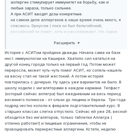
аллерген стимулирует иммунитет на борьбу, как и
любые зараза, только сильнее.
А при АСИТ вводят дозы конкретные.
на самом деле аллергенов в наше время очень много, я
спасаюсь Эриусом ( пока он был бельгийский,
российский не помог, хоть и рассказывают, что сырьё
из Бельгии). Ещё Аллегра хороший препарат, тоже
Расширить
помогает.
История с АСИТом пройдена дважды. Начала сама на базе
инст. иммунологии на Каширке. Хватило сил кататься на
другой конец города только на первый год. Потом может
переросла, может чуть-чуть помог АСИТ, но сопель-кашель
на весну стал не такой жестокий. А потом история
повторилась с дочерью. Ну здесь уже вариантов не было. В
школу ходили с ингаляторами в каждом кармане. Телфаст
(который сейчас аллегра) был ежедневным на весь период
весеннего полиноза - от ольхи до лещины и березы. Три года
подряд честно кололи в феврале подготовительный курс. В
старших классах слегка отпустило. Сейчас ей уже 28, весной
обходится без ингаляторов, только таблетки Аллегра (
отлично работает) и пищевые ограничения, чтобы не
провоцировать перекрестные аллергены. Кстати, неделю