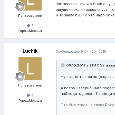
проживания, так как были ощуще
ощущениям... и только спустя 
и не знала бы.. То что надо оо
Пользователи
4
Город:
Москва
Luchik
Опубликовано
9 Октября 2018
09.10.2018 в 21:47,
Vera
ска
Ну вот, остаётся подождать 
Пользователи
А потом наверно надо провес
наблюдать далее. Т.к. люди 
4
Город:
Москва
Это был ответ на слова Roxy 