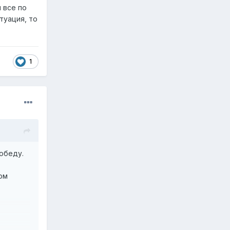
 все по
итуация, то
1
обеду.
ом