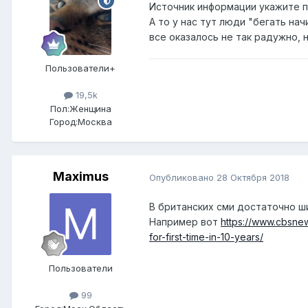
Источник информации укажите п
А то у нас тут люди "бегать н
все оказалось не так радужно, 
Пользователи+
19,5k
Пол:
Женщина
Город:
Москва
Maximus
Опубликовано
28 Октября 2018
В британских сми достаточно ши
Например вот
https://www.cbsne
for-first-time-in-10-years/
Пользователи
99