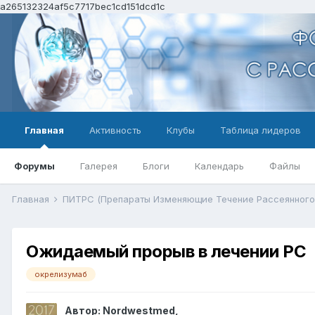
a265132324af5c7717bec1cd151dcd1c
Главная
Активность
Клубы
Таблица лидеров
Форумы
Галерея
Блоги
Календарь
Файлы
Главная
ПИТРС (Препараты Изменяющие Течение Рассеянного
Ожидаемый прорыв в лечении РС
окрелизумаб
Автор:
Nordwestmed
,