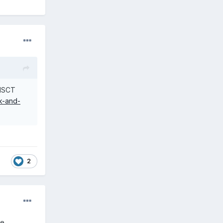
 HSCT
k-and-
2
не