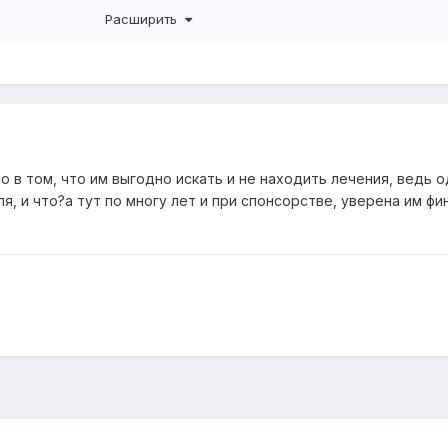
строились, т.к. на Кронпортале всегда пишут "Вот, опять мыш
Расширить
о в том, что им выгодно искать и не находить лечения, ведь 
я, и что?а тут по многу лет и при спонсорстве, уверена им ф