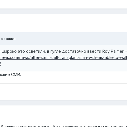
s
сказал:
 широко это осветили, в гугле достаточно ввести Roy Palmer
news.com/news/after-stem-cell-transplant-man-with-ms-able-to-wal
/
нские СМИ.
о бляшка в спинном мозгу. Её ни какими стволовыми клетками 