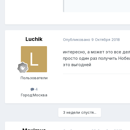
И ещё - извините - нервы рас
вылечили".
Luchik
Опубликовано
9 Октября 2018
интересно, а может это все дел
просто один раз получить Нобел
это выгодней
Пользователи
4
Город:
Москва
3 недели спустя...