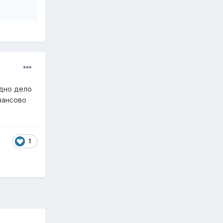
ей
одно дело
инансово
1