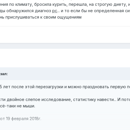
ния по климату, бросила курить, перешла, на строгую диету, и
годы обнаружился диагноз
рс
... и то если бы не определенная с
чень прислушиваться к своим ощущениям
зал:
5 лет после этой перезагрузки и можно праздновать первую п
ти двойное слепое исследование, статистику навести... И пот
всё-таки не мыши.
от 19 февраля 2018г.