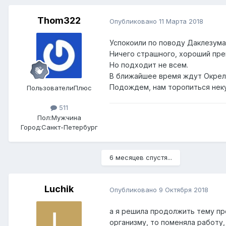
Thom322
Опубликовано
11 Марта 2018
Успокоили по поводу Даклезума
Ничего страшного, хороший пре
Но подходит не всем.
В ближайшее время ждут Окреле
Подождем, нам торопиться нек
ПользователиПлюс
511
Пол:
Мужчина
Город:
Санкт-Петербург
6 месяцев спустя...
Luchik
Опубликовано
9 Октября 2018
а я решила продолжить тему пр
организму, то поменяла работу