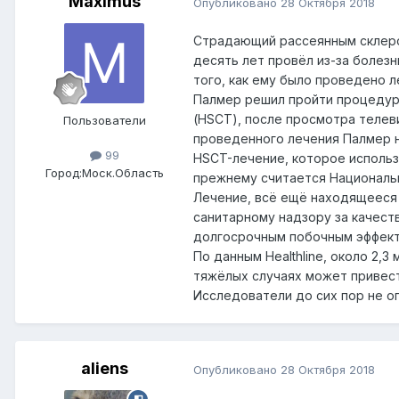
Maximus
Опубликовано
28 Октября 2018
Страдающий рассеянным склероз
десять лет провёл из-за болез
того, как ему было проведено 
Палмер решил пройти процедуру
(HSCT), после просмотра телев
Пользователи
проведенного лечения Палмер н
99
HSCT-лечение, которое использ
Город:
Моск.Область
прежнему считается Националь
Лечение, всё ещё находящееся 
санитарному надзору за качест
долгосрочным побочным эффекта
По данным Healthline, около 2,
тяжёлых случаях может привест
Исследователи до сих пор не о
aliens
Опубликовано
28 Октября 2018