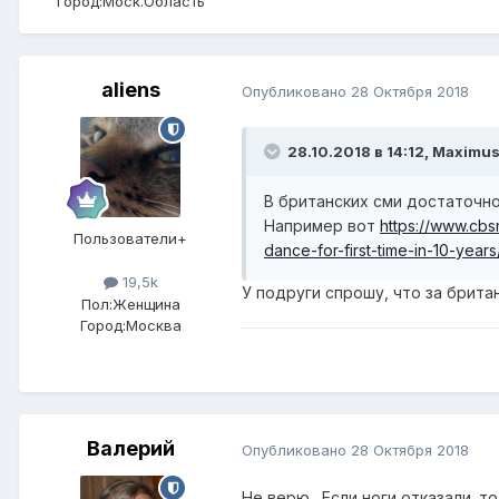
Город:
Моск.Область
aliens
Опубликовано
28 Октября 2018
28.10.2018 в 14:12,
Maximu
В британских сми достаточно
Например вот
https://www.cbs
Пользователи+
dance-for-first-time-in-10-years
19,5k
У подруги спрошу, что за брита
Пол:
Женщина
Город:
Москва
Валерий
Опубликовано
28 Октября 2018
Не верю. Если ноги отказали. т