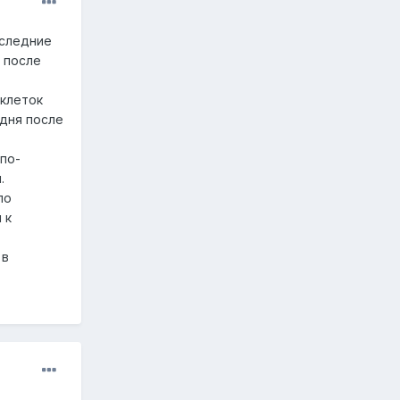
оследние
 после
 клеток
 дня после
по-
.
по
 к
 в