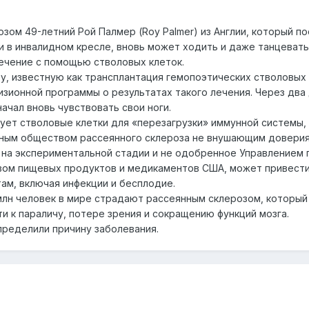
ом 49-летний Рой Палмер (Roy Palmer) из Англии, который п
ни в инвалидном кресле, вновь может ходить и даже танцевать
лечение с помощью стволовых клеток.
, известную как трансплантация гемопоэтических стволовых
изионной программы о результатах такого лечения. Через два
ачал вновь чувствовать свои ноги.
ует стволовые клетки для «перезагрузки» иммунной системы, 
ным обществом рассеянного склероза не внушающим доверия
на экспериментальной стадии и не одобренное Управлением 
вом пищевых продуктов и медикаментов США, может привести
м, включая инфекции и бесплодие.
3 млн человек в мире страдают рассеянным склерозом, который
и к параличу, потере зрения и сокращению функций мозга.
пределили причину заболевания.