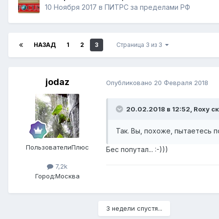
10 Ноября 2017
в
ПИТРС за пределами РФ
НАЗАД
1
2
3
Страница 3 из 3
jodaz
Опубликовано
20 Февраля 2018
20.02.2018 в 12:52,
Roxy
ск
Так. Вы, похоже, пытаетесь 
ПользователиПлюс
Бес попутал... :-)))
7,2k
Город:
Москва
3 недели спустя...