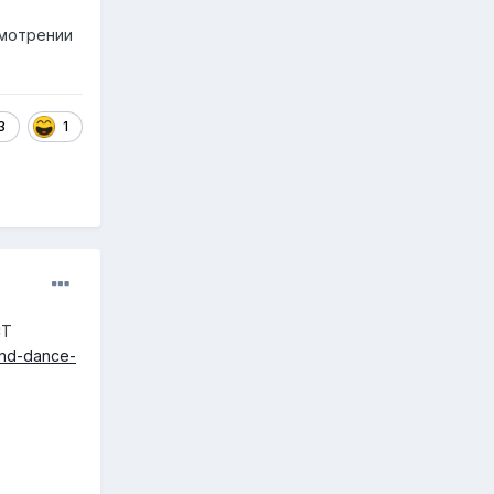
смотрении
3
1
CT
and-dance-