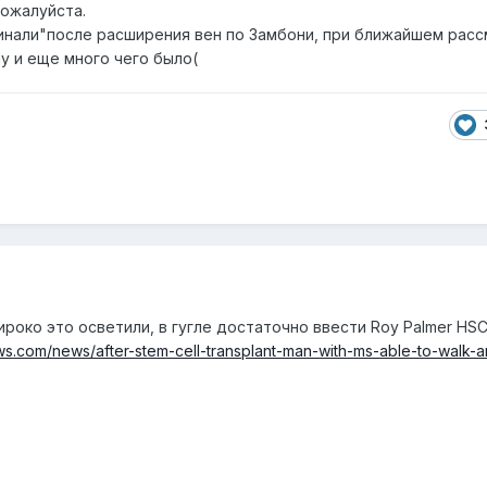
ожалуйста.
ачинали"после расширения вен по Замбони, при ближайшем рас
ну и еще много чего было(
роко это осветили, в гугле достаточно ввести Roy Palmer HS
ws.com/news/after-stem-cell-transplant-man-with-ms-able-to-walk-