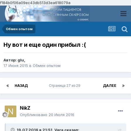
f184b0f06a09ec43db513d3ea618079a
Обмен опытом
Ну вот и еще один прибыл :(
Автор:
glu
,
17 Июня 2015
в
Обмен опытом
НАЗАД
Страница 27 из 29
ДАЛЕЕ
NikZ
Опубликовано
20 Июля 2016
19.07.2016 в 21:51,
Vera
сказал: