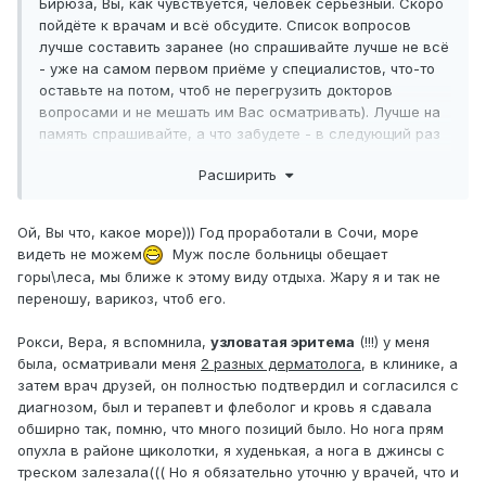
Бирюза, Вы, как чувствуется, человек серьёзный. Скоро
пойдёте к врачам и всё обсудите. Список вопросов
лучше составить заранее (но спрашивайте лучше не всё
- уже на самом первом приёме у специалистов, что-то
оставьте на потом, чтоб не перегрузить докторов
вопросами и не мешать им Вас осматривать). Лучше на
память спрашивайте, а что забудете - в следующий раз
спросите. Главное - чтоб доктора Вас внимательно
Расширить
осмотрели (а не вопросы, т.к. очень многое можно
узнать на форуме или в Интернете). И запоминайте всё,
что они Вам устно скажут за время приёма.
Ой, Вы что, какое море))) Год проработали в Сочи, море
видеть не можем
Муж после больницы обещает
Что бы у Вас ни оказалось - боррелиоз,
РС
или что-то
горы\леса, мы ближе к этому виду отдыха. Жару я и так не
ещё - напишите пожалуйста когда узнаете точно.
переношу, варикоз, чтоб его.
Наличие боррелиоза кстати не очень мешает развиться
и
РС
, а собственно почему нет? И такой момент - если
Рокси, Вера, я вспомнила,
узловатая эритема
(!!!) у меня
вдруг найдут у Вас боррелиоз, надо и мужа на него
была, осматривали меня
2 разных дерматолога
, в клинике, а
проверить, т.к. бывают носители каких-либо хр.
затем врач друзей, он полностью подтвердил и согласился с
инфекций вообще без симптомов. И помните - довольно
диагнозом, был и терапевт и флеболог и кровь я сдавала
скоро пройдёт жаркое лето и уже поэтому должно стать
обширно так, помню, что много позиций было. Но нога прям
легче. Сентябрь - прекрасный месяц, да и в августе
опухла в районе щиколотки, я худенькая, а нога в джинсы с
жара уже немного другая чем в июле... Хоть с погодой
треском залезала((( Но я обязательно уточню у врачей, что и
сейчас катаклизмы везде, и Краснодар не исключение.