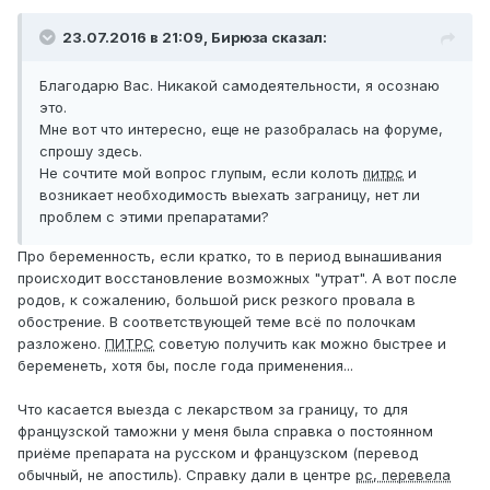
23.07.2016 в 21:09,
Бирюза
сказал:
Благодарю Вас. Никакой самодеятельности, я осознаю
это.
Мне вот что интересно, еще не разобралась на форуме,
спрошу здесь.
Не сочтите мой вопрос глупым, если колоть
питрс
и
возникает необходимость выехать заграницу, нет ли
проблем с этими препаратами?
Про беременность, если кратко, то в период вынашивания
происходит восстановление возможных "утрат". А вот после
родов, к сожалению, большой риск резкого провала в
обострение. В соответствующей теме всё по полочкам
разложено.
ПИТРС
советую получить как можно быстрее и
беременеть, хотя бы, после года применения...
Что касается выезда с лекарством за границу, то для
французской таможни у меня была справка о постоянном
приёме препарата на русском и французском (перевод
обычный, не апостиль). Справку дали в центре
рс
, перевела