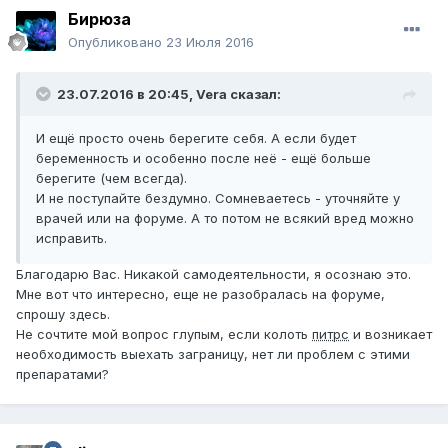
колоть
Питрс
, чем раньше, тем лучше... Но в тоже
Бирюза
время... Я колю у меня все гут, подруга не колит и не
Опубликовано
23 Июля 2016
колола... У нее все гут... Говорю же все очень
индивидуально... Еще обязательно надо
ставить сосудистые препараты в осенне-весенний
23.07.2016 в 20:45,
Vera
сказал:
период.,, капельницы...я пользуюсь: Церобралезин,
Трентал, Кавинтон пью в таблетках. Омега-3 и
И ещё просто очень берегите себя. А если будет
Чаванпраш, но это уже биодобавки, но их имеет смысл
беременность и особенно после неё - ещё больше
пить... Удачи и не переживайте))) с
РС
вполне можно
берегите (чем всегда).
дружить)))
И не поступайте бездумно. Сомневаетесь - уточняйте у
врачей или на форуме. А то потом не всякий вред можно
исправить.
Благодарю Вас. Никакой самодеятельности, я осознаю это.
Мне вот что интересно, еще не разобралась на форуме,
спрошу здесь.
Не сочтите мой вопрос глупым, если колоть
питрс
и возникает
необходимость выехать заграницу, нет ли проблем с этими
препаратами?