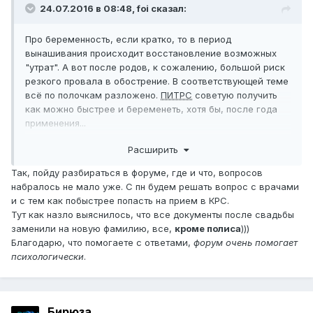
24.07.2016 в 08:48,
foi
сказал:
Про беременность, если кратко, то в период
вынашивания происходит восстановление возможных
"утрат". А вот после родов, к сожалению, большой риск
резкого провала в обострение. В соответствующей теме
всё по полочкам разложено.
ПИТРС
советую получить
как можно быстрее и беременеть, хотя бы, после года
применения...
Расширить
Что касается выезда с лекарством за границу, то для
французской таможни у меня была справка о постоянном
Так, пойду разбираться в форуме, где и что, вопросов
приёме препарата на русском и французском (перевод
набралось не мало уже. С пн будем решать вопрос с врачами
обычный, не апостиль). Справку дали в центре
рс
,
и с тем как побыстрее попасть на прием в КРС.
перевела сама
. Один раз на таможне открывали сумку-
Тут как назло выяснилось, что все документы после свадьбы
холодильник и просили объяснений.
заменили на новую фамилию, все,
кроме полиса
)))
Благодарю, что помогаете с ответами,
форум очень помогает
психологически
.
Бирюза