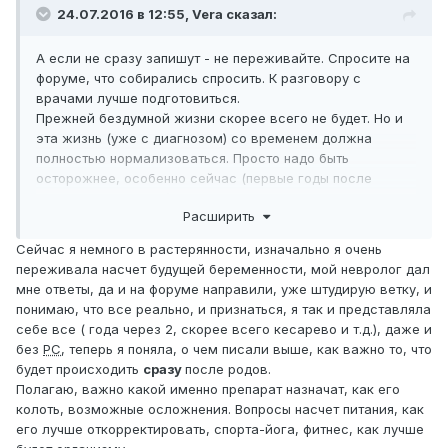
24.07.2016 в 12:55,
Vera
сказал:
А если не сразу запишут - не переживайте. Спросите на
форуме, что собирались спросить. К разговору с
врачами лучше подготовиться.
Прежней бездумной жизни скорее всего не будет. Но и
эта жизнь (уже с диагнозом) со временем должна
полностью нормализоваться. Просто надо быть
осторожнее, особенно сейчас (первые годы после
получения диагноза).
Расширить
Сейчас я немного в растерянности, изначально я очень
переживала насчет будущей беременности, мой невролог дал
мне ответы, да и на форуме направили, уже штудирую ветку, и
понимаю, что все реально, и признаться, я так и представляла
себе все ( года через 2, скорее всего кесарево и т.д.), даже и
без
РС
, теперь я поняла, о чем писали выше, как важно то, что
будет происходить
сразу
после родов.
Полагаю, важно какой именно препарат назначат, как его
колоть, возможные осложнения. Вопросы насчет питания, как
его лучше откорректировать, спорта-йога, фитнес, как лучше