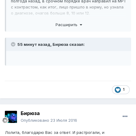
полгода назад, в срочном порядке врач направил на МРТ
с контрастом, как итог, лицо пришло в норму, но узнала
о диагнозе, очагов больше 8, 10 или 12.
1,5 года назад обращалась в клинику, с жалобами на
Расширить
глаза. Правый глаз в углу был как в тумане,
уже успела
прочесть, что не у меня одной были такие "совпадения"
.
Никто из врачей и не заикнулся о МРТ. Первое МРТ я
сделала
исключительно для себя
, поводов никаких не
55 минут назад, Бирюза сказал:
было, и мне опять таки никто не сказал, что у меня там
такая красота, спрашивала, что это за точки, опасно ли
это, в ответ мямлили, и посоветовали обратиться к
неврологу.
Для меня и моего мужа это было ударом, затем и для
родителей, мне 25 лет, я хочу выносить и родить
здорового малыша, я понимаю, что с этим живут, и
1
бывают страшнее диагнозы, но пока я пытаюсь
привыкнуть к этому.
Предстоит поход в Краевую больницу, в кабинет
РС
, как
понимаю положат, прокапают и уже затем комиссия и
Бирюза
назначение
ПИТРС
. Невролог говорил об Авонексе, но
Опубликовано
23 Июля 2016
полагаю это не означает, что врачи с ним точно
"сойдутся мнениями"...
Лолита, благодарю Вас за ответ. И растрогали, и
Возможно, есть кто-то из Краснодара кто уже прошел