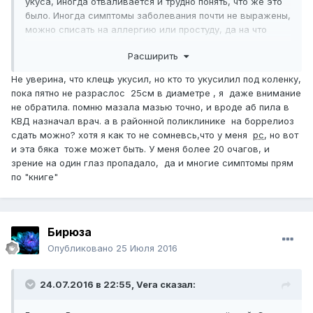
укуса, иногда отваливается и трудно понять, что же это
было. Иногда симптомы заболевания почти не выражены,
можно списать на аллергию или простуду, да на что
угодно.
Расширить
ЧиоСан, если есть возможность - я бы проверилась, кто
его знает.
Не уверина, что клещь укусил, но кто то укусилил под коленку,
пока пятно не разраслос 25см в диаметре , я даже внимание
не обратила. помню мазала мазью точно, и вроде аб пила в
КВД назначал врач. а в районной поликлинике на боррелиоз
сдать можно? хотя я как то не сомневсь,что у меня
рс
, но вот
и эта бяка тоже может быть. У меня более 20 очагов, и
зрение на один глаз пропадало, да и многие симптомы прям
по "книге"
Бирюза
Опубликовано
25 Июля 2016
24.07.2016 в 22:55,
Vera
сказал: