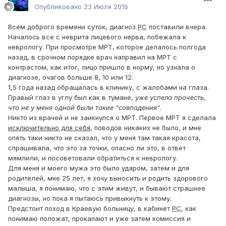
Опубликовано
23 Июля 2016
Всем доброго времени суток, диагноз
РС
поставили вчера.
Началось все с неврита лицевого нерва, побежала к
неврологу. При просмотре МРТ, которое делалось полгода
назад, в срочном порядке врач направил на МРТ с
контрастом, как итог, лицо пришло в норму, но узнала о
диагнозе, очагов больше 8, 10 или 12.
1,5 года назад обращалась в клинику, с жалобами на глаза.
Правый глаз в углу был как в тумане,
уже успела прочесть,
что не у меня одной были такие "совпадения"
.
Никто из врачей и не заикнулся о МРТ. Первое МРТ я сделала
исключительно для себя
, поводов никаких не было, и мне
опять таки никто не сказал, что у меня там такая красота,
спрашивала, что это за точки, опасно ли это, в ответ
мямлили, и посоветовали обратиться к неврологу.
Для меня и моего мужа это было ударом, затем и для
родителей, мне 25 лет, я хочу выносить и родить здорового
малыша, я понимаю, что с этим живут, и бывают страшнее
диагнозы, но пока я пытаюсь привыкнуть к этому.
Предстоит поход в Краевую больницу, в кабинет
РС
, как
понимаю положат, прокапают и уже затем комиссия и