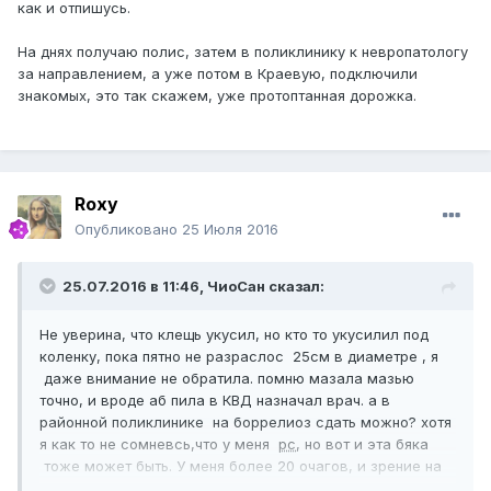
как и отпишусь.
На море получается отдохнуть? Думаю, лучше не ехать в
жаркие страны, а выбрать более привычный климат.
На днях получаю полис, затем в поликлинику к невропатологу
за направлением, а уже потом в Краевую, подключили
знакомых, это так скажем, уже протоптанная дорожка.
Roxy
Опубликовано
25 Июля 2016
25.07.2016 в 11:46,
ЧиоСан
сказал:
Не уверина, что клещь укусил, но кто то укусилил под
коленку, пока пятно не разраслос 25см в диаметре , я
даже внимание не обратила. помню мазала мазью
точно, и вроде аб пила в КВД назначал врач. а в
районной поликлинике на боррелиоз сдать можно? хотя
я как то не сомневсь,что у меня
рс
, но вот и эта бяка
тоже может быть. У меня более 20 очагов, и зрение на
один глаз пропадало, да и многие симптомы прям по