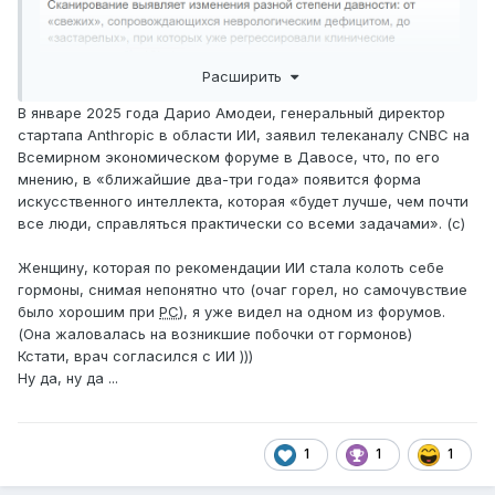
Расширить
В январе 2025 года Дарио Амодеи, генеральный директор
стартапа Anthropic в области ИИ, заявил телеканалу CNBC на
Всемирном экономическом форуме в Давосе, что, по его
мнению, в «ближайшие два-три года» появится форма
Со ссылками на бесплатные источники )
искусственного интеллекта, которая «будет лучше, чем почти
все люди, справляться практически со всеми задачами». (c)
PS
Надо же... Какая ценная вещь ИИ для форумов.
Женщину, которая по рекомендации ИИ стала колоть себе
Совершенно бесплатно и не надо напрягаться (для
гормоны, снимая непонятно что (очаг горел, но самочувствие
форумов) )))
было хорошим при
РС
), я уже видел на одном из форумов.
(Она жаловалась на возникшие побочки от гормонов)
Кстати, врач согласился с ИИ )))
Ну да, ну да ...
1
1
1