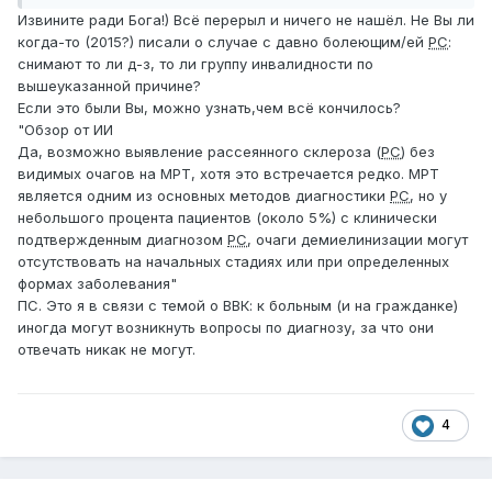
Извините ради Бога!) Всё перерыл и ничего не нашёл. Не Вы ли
когда-то (2015?) писали о случае с давно болеющим/ей
РС
:
снимают то ли д-з, то ли группу инвалидности по
вышеуказанной причине?
Если это были Вы, можно узнать,чем всё кончилось?
"Обзор от ИИ
Да, возможно выявление рассеянного склероза (
РС
) без
видимых очагов на МРТ, хотя это встречается редко. МРТ
является одним из основных методов диагностики
РС
, но у
небольшого процента пациентов (около 5%) с клинически
подтвержденным диагнозом
РС
, очаги демиелинизации могут
отсутствовать на начальных стадиях или при определенных
формах заболевания"
ПС. Это я в связи с темой о ВВК: к больным (и на гражданке)
иногда могут возникнуть вопросы по диагнозу, за что они
отвечать никак не могут.
4