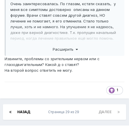
Очень заинтересовалась. По глазам, кстати сказать, у
меня все симптомы достоверно описаны на данном
форуме. Врачи ставят совсем другой диагноз, НО
лечение не помогает, я его отменила. Стало только
лучше, хоть и не намного. На улучшение я не надеюсь,
даже при верной диагностике. Т.к. пропущен начальный
период, когда лечение правильное ещё могло помочь.
Расширить
Что же это за "определённые формы"? Что и где можно
прочитать? Кстати сказать, старший ребёнок дочери уже
Извините, проблемы со зрительным нервом или с
жалуется на усталость - хоть переходный возраст ещё
глазодвигательным? Какой д-з ставят?
не наступил (и дочка тоже жаловалась, очень задолго
На второй вопрос ответить не могу.
до получения диагноза "Миастения"). Так что мною
движет не только любознательность. Но и беспокойство
за внуков (детей родителей с тяжёлыми аутоиммунными
заболеваниями - миастения и саркоидоз).
1
НАЗАД
Страница 29 из 29
ДАЛЕЕ