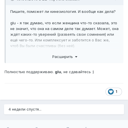
Пишите, поможет ли кинезиология. И вообще как дела?
glu - я так думаю, что если женщина что-то сказала, это
не значит, что она на самом деле так думает. Может, она
ждёт каких-то уверений (развеять свои сомнения) или
ещё чего-то. Или комплексует и заботится о Вас же,
чтоб Вы были счастливы (без неё).
В общем, не стала бы на Вашем месте принимать одну
Расширить
фразу (или несколько) как некую окончательную
резолюцию.
Полностью поддерживаю.
glu
, не сдавайтесь :)
1
4 недели спустя...