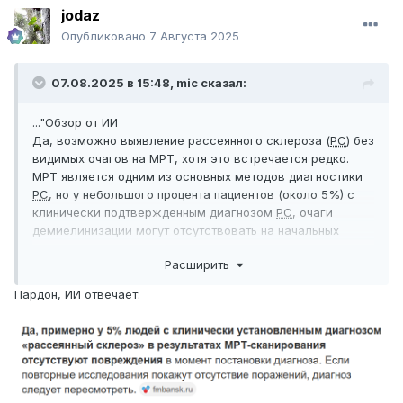
jodaz
Опубликовано
7 Августа 2025
07.08.2025 в 15:48,
mic
сказал:
..."Обзор от ИИ
Да, возможно выявление рассеянного склероза (
РС
) без
видимых очагов на МРТ, хотя это встречается редко.
МРТ является одним из основных методов диагностики
РС
, но у небольшого процента пациентов (около 5%) с
клинически подтвержденным диагнозом
РС
, очаги
демиелинизации могут отсутствовать на начальных
стадиях или при определенных формах заболевания"...
Расширить
Пардон, ИИ отвечает: