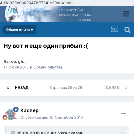
4d3d023c0b030478ff7341e29ae41edd
Обмен опытом
Ну вот и еще один прибыл :(
Автор:
glu
,
17 Июня 2015
в
Обмен опытом
НАЗАД
Страница 29 из 29
ДАЛЕЕ
Каспер
Опубликовано
16 Сентября 2016
15.09.2016 в 22:49,
Vera
сказал: