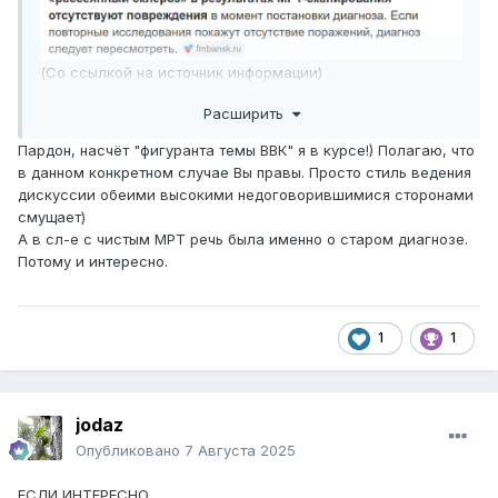
(Со ссылкой на источник информации)
Расширить
PS
Пардон, насчёт "фигуранта темы ВВК" я в курсе!) Полагаю, что
У фигуранта темы ВВК ... есть очаги на МРТ.
в данном конкретном случае Вы правы. Просто стиль ведения
Просто на данный момент нет динамики очагов (хотя
дискуссии обеими высокими недоговорившимися сторонами
утверждают гражд.врачи уже не одно обострение ... )
смущает)
А в сл-е с чистым МРТ речь была именно о старом диагнозе.
Потому и интересно.
1
1
jodaz
Опубликовано
7 Августа 2025
ЕСЛИ ИНТЕРЕСНО ...