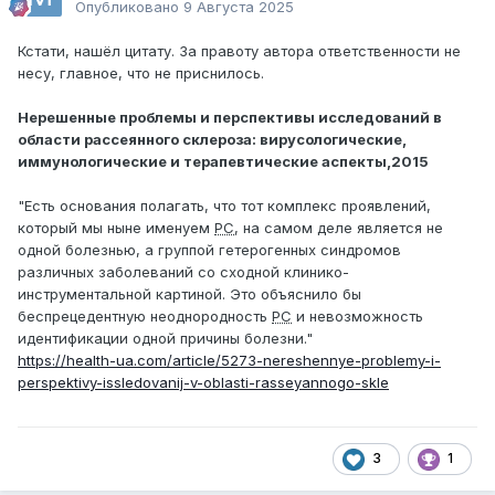
Опубликовано
9 Августа 2025
Кстати, нашёл цитату. За правоту автора ответственности не
несу, главное, что не приснилось.
Нерешенные проблемы и перспективы исследований в
области рассеянного склероза: вирусологические,
иммунологические и терапевтические аспекты,2015
"Есть основания полагать, что тот комплекс проявлений,
который мы ныне именуем
РС
, на самом деле является не
одной болезнью, а группой гетерогенных синдромов
различных заболеваний со сходной клинико-
инструментальной картиной. Это объяснило бы
беспрецедентную неоднородность
РС
и невозможность
идентификации одной причины болезни."
https://health-ua.com/article/5273-nereshennye-problemy-i-
perspektivy-issledovanij-v-oblasti-rasseyannogo-skle
3
1