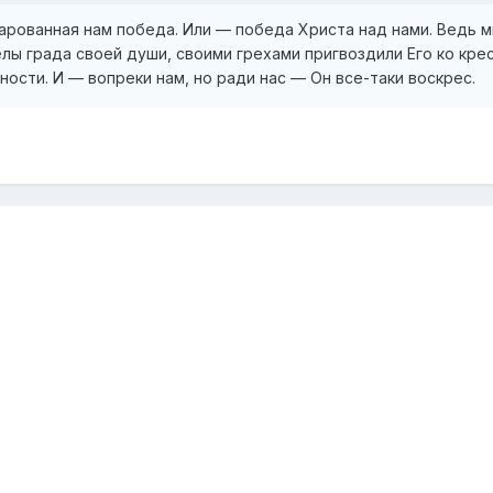
рованная нам победа. Или — победа Христа над нами. Ведь м
елы града своей души, своими грехами пригвоздили Его ко кре
ости. И — вопреки нам, но ради нас — Он все-таки воскрес.