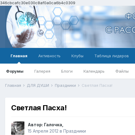
346cbcafc30e030c8af0a0ca6b4c0309
Главная
Активность
Клубы
Таблица лидеров
Форумы
Галерея
Блоги
Календарь
Файлы
Главная
ДЛЯ ДУШИ
Праздники
Светлая Пасха!
Светлая Пасха!
Автор:
Галочка
,
15 Апреля 2012
в
Праздники