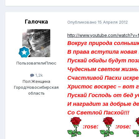
Галочка
Опубликовано
15 Апреля 2012
http://www.youtube.com/watch?v
Вокруг природа солныш
В права вступила новая 
Пускай обиды будут по
ПользователиПлюс
Чудесным светом жизнь 
1,2k
Счастливой Пасхи искре
Пол:
Женщина
Христос воскрес – вот 
Город:
Новосибирская
область
Пускай Господь от бед у
И наградит за добрые де
Со Светлой Пасхой!!!
:rose:
:rose: