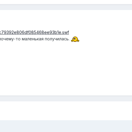
92cfc79392e806df085468ee93b1e.swf
 почему-то маленькая получилась.