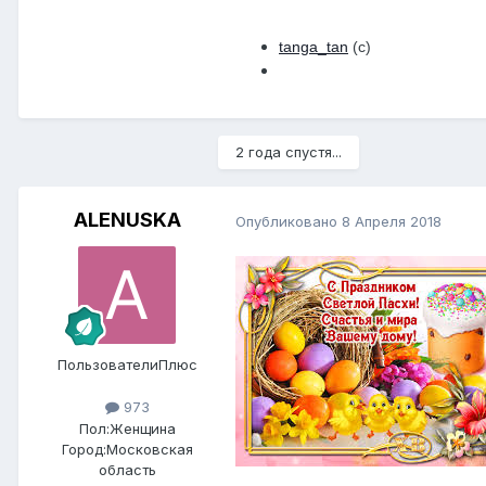
tanga_tan
(с)
2 года спустя...
ALENUSKA
Опубликовано
8 Апреля 2018
ПользователиПлюс
973
Пол:
Женщина
Город:
Московская
область