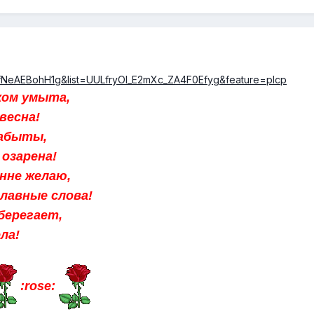
=fNeAEBohH1g&list=UULfryOl_E2mXc_ZA4F0Efyg&feature=plcp
ком умыта,
весна!
забыты,
озарена!
нне желаю,
главные слова!
берегает,
ла!
:rose: