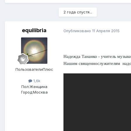
2 года спустя...
equilibria
Опубликовано
11 Апреля 2015
Надежда Тананко - учитель музык
Нашим священнослужителям надо 
ПользователиПлюс
1,6k
Пол:
Женщина
Город:
Москва