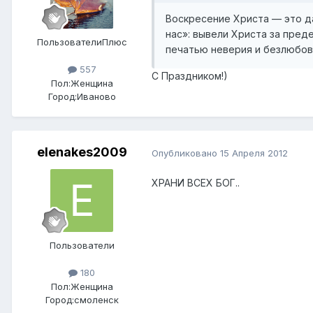
Воскресение Христа — это да
нас»: вывели Христа за пред
ПользователиПлюс
печатью неверия и безлюбовн
557
С Праздником!)
Пол:
Женщина
Город:
Иваново
elenakes2009
Опубликовано
15 Апреля 2012
ХРАНИ ВСЕХ БОГ..
Пользователи
180
Пол:
Женщина
Город:
смоленск