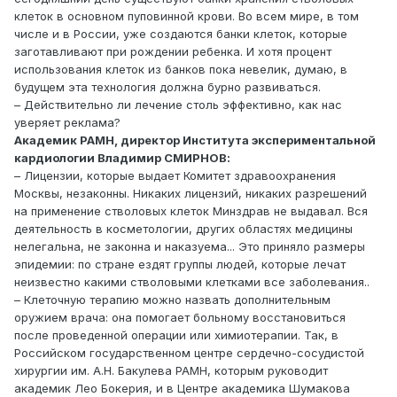
клеток в основном пуповинной крови. Во всем мире, в том
числе и в России, уже создаются банки клеток, которые
заготавливают при рождении ребенка. И хотя процент
использования клеток из банков пока невелик, думаю, в
будущем эта технология должна бурно развиваться.
– Действительно ли лечение столь эффективно, как нас
уверяет реклама?
Академик РАМН, директор Института экспериментальной
кардиологии Владимир СМИРНОВ:
– Лицензии, которые выдает Комитет здравоохранения
Москвы, незаконны. Никаких лицензий, никаких разрешений
на применение стволовых клеток Минздрав не выдавал. Вся
деятельность в косметологии, других областях медицины
нелегальна, не законна и наказуема... Это приняло размеры
эпидемии: по стране ездят группы людей, которые лечат
неизвестно какими стволовыми клетками все заболевания..
– Клеточную терапию можно назвать дополнительным
оружием врача: она помогает больному восстановиться
после проведенной операции или химиотерапии. Так, в
Российском государственном центре сердечно-сосудистой
хирургии им. А.Н. Бакулева РАМН, которым руководит
академик Лео Бокерия, и в Центре академика Шумакова