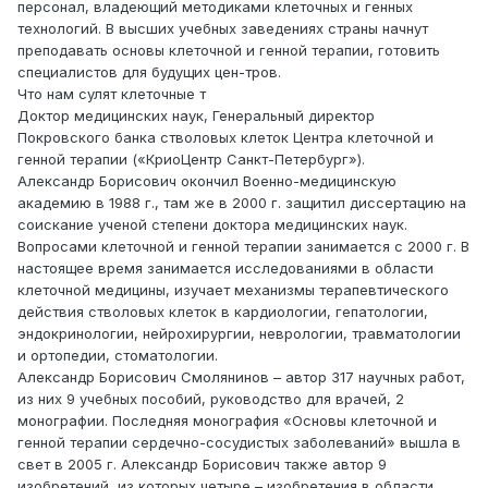
персонал, владеющий методиками клеточных и генных
технологий. В высших учебных заведениях страны начнут
преподавать основы клеточной и генной терапии, готовить
специалистов для будущих цен-тров.
Что нам сулят клеточные т
Доктор медицинских наук, Генеральный директор
Покровского банка стволовых клеток Центра клеточной и
генной терапии («КриоЦентр Санкт-Петербург»).
Александр Борисович окончил Военно-медицинскую
академию в 1988 г., там же в 2000 г. защитил диссертацию на
соискание ученой степени доктора медицинских наук.
Вопросами клеточной и генной терапии занимается с 2000 г. В
настоящее время занимается исследованиями в области
клеточной медицины, изучает механизмы терапевтического
действия стволовых клеток в кардиологии, гепатологии,
эндокринологии, нейрохирургии, неврологии, травматологии
и ортопедии, стоматологии.
Александр Борисович Смолянинов – автор 317 научных работ,
из них 9 учебных пособий, руководство для врачей, 2
монографии. Последняя монография «Основы клеточной и
генной терапии сердечно-сосудистых заболеваний» вышла в
свет в 2005 г. Александр Борисович также автор 9
изобретений, из которых четыре – изобретения в области