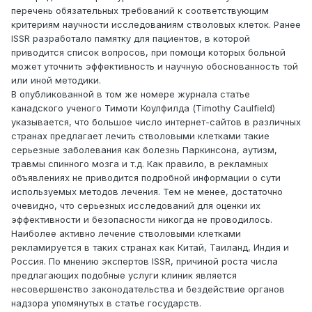
перечень обязательных требований к соответствующим
критериям научности исследованиям стволовых клеток. Ранее
ISSR разработало памятку для пациентов, в которой
приводится список вопросов, при помощи которых больной
может уточнить эффективность и научную обоснованность той
или иной методики.
В опубликованной в том же номере журнала статье
канадского ученого Тимоти Коулфилда (Timothy Caulfield)
указывается, что большое число интернет-сайтов в различных
странах предлагает лечить стволовыми клетками такие
серьезные заболевания как болезнь Паркинсона, аутизм,
травмы спинного мозга и т.д. Как правило, в рекламных
объявлениях не приводится подробной информации о сути
используемых методов лечения. Тем не менее, достаточно
очевидно, что серьезных исследований для оценки их
эффективности и безопасности никогда не проводилось.
Наиболее активно лечение стволовыми клетками
рекламируется в таких странах как Китай, Таиланд, Индия и
Россия. По мнению экспертов ISSR, причиной роста числа
предлагающих подобные услуги клиник является
несовершенство законодательства и бездействие органов
надзора упомянутых в статье государств.