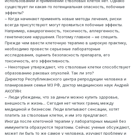
использовании и применении стволовых клеток нет. Однако
существует ли какая-то потенциальная опасность, побочные
эффекты?
– Когда начинают применять новые методы лечения, риски
всегда присутствуют: могут проявиться побочные эффекты.
Например, канцерогенность, токсичность, аллергенность,
генетические нарушения. Поэтому главное – не спешить.
Прежде чем ввести клеточную терапию в широкую практику,
необходимо провести серьезные лабораторные
исследования, оценить безопасность препарата, его
токсичность, его эффективность.
– Некоторые утверждают, что стволовые клетки способствуют
образованию раковых опухолей. Так ли это?
Директор Республиканского центра репродукции человека и
планирования семьи МЗ РФ, доктор медицинских наук Андрей
АКОПЯН:
– Люди убеждены, что за деньги можно купить здоровье,
внешность и жизнь... Сегодня нет четких границ между
медициной и бизнесом. Люди впитывают сенсации, хотят
платить за стволовые клетки, и им это предлагают.
Иногда после клеточной терапии у лабораторных мышей без
иммунитета образуются тератомы. Сейчас ученые обсуждают,
может ли быть то же самое у человека, изучают проблему и