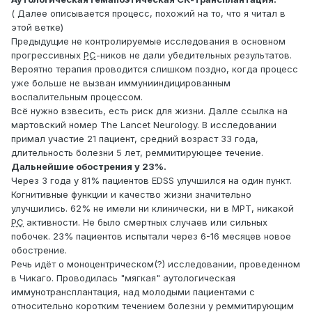
( Далее описывается процесс, похожий на то, что я читал в
этой ветке)
Предыдущие не контролируемые исследования в основном
прогрессивных
РС
-ников не дали убедительных результатов.
Вероятно терапия проводится слишком поздно, когда процесс
уже больше не вызван иммунииндицированным
воспалительным процессом.
Всё нужно взвесить, есть риск для жизни. Далле ссылка на
мартовский номер The Lancet Neurology. В исследовании
примал участие 21 пациент, средний возраст 33 года,
длительность болезни 5 лет, реммитирующее течение.
Дальнейшие обострения у 23%.
Через 3 года у 81% пациентов EDSS улучшился на один пункт.
Когнитивные функции и качество жизни значительно
улучшились. 62% не имели ни клинически, ни в МРТ, никакой
РС
активности. Не было смертных случаев или сильных
побочек. 23% пациентов испытали через 6-16 месяцев новое
обострение.
Речь идёт о моноцентрическом(?) исследовании, проведенном
в Чикаго. Проводилась "мягкая" аутологическая
иммунотрансплантация, над молодыми пациентами с
относительно коротким течением болезни у реммитирующим