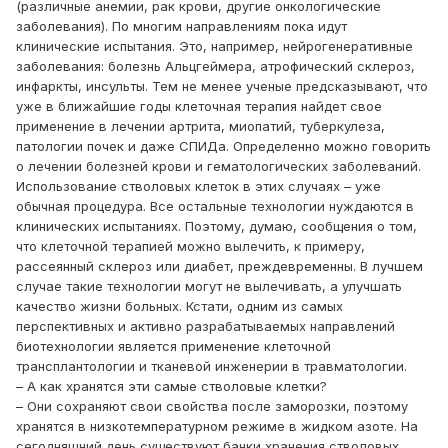
(различные анемии, рак крови, другие онкологические
заболевания). По многим направлениям пока идут
клинические испытания. Это, например, нейрогенеративные
заболевания: болезнь Альцгеймера, атрофический склероз,
инфаркты, инсульты. Тем не менее ученые предсказывают, что
уже в ближайшие годы клеточная терапия найдет свое
применение в лечении артрита, миопатий, туберкулеза,
патологии почек и даже СПИДа. Определенно можно говорить
о лечении болезней крови и гематологических заболеваний.
Использование стволовых клеток в этих случаях – уже
обычная процедура. Все остальные технологии нуждаются в
клинических испытаниях. Поэтому, думаю, сообщения о том,
что клеточной терапией можно вылечить, к примеру,
рассеянный склероз или диабет, преждевременны. В лучшем
случае такие технологии могут не вылечивать, а улучшать
качество жизни больных. Кстати, одним из самых
перспективных и активно разрабатываемых направлений
биотехнологии является применение клеточной
трансплантологии и тканевой инженерии в травматологии.
– А как хранятся эти самые стволовые клетки?
– Они сохраняют свои свойства после заморозки, поэтому
хранятся в низкотемпературном режиме в жидком азоте. На
сегодняшний день существуют банки хранения стволовых