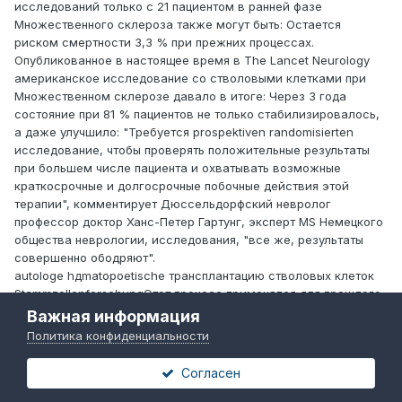
исследований только с 21 пациентом в ранней фазе
Множественного склероза также могут быть: Остается
риском смертности 3,3 % при прежних процессах.
Опубликованное в настоящее время в The Lancet Neurology
американское исследование со стволовыми клетками при
Множественном склерозе давало в итоге: Через 3 года
состояние при 81 % пациентов не только стабилизировалось,
а даже улучшило: "Требуется prospektiven randomisierten
исследование, чтобы проверять положительные результаты
при большем числе пациента и охватывать возможные
краткосрочные и долгосрочные побочные действия этой
терапии", комментирует Дюссельдорфский невролог
профессор доктор Ханс-Петер Гартунг, эксперт MS Немецкого
общества неврологии, исследования, "все же, результаты
совершенно ободряют".
autologe hдmatopoetische трансплантацию стволовых клеток
StammzellenforschungЭтот процесс применялся для прошлого
при ряде аутоиммунных заболеваний, чтобы достигать очень
Важная информация
сильного подавления иммунной системы или исключение
Политика конфиденциальности
более вредно клеточных составных частей следующим
возмещением свойственными пациенту невосприимчивыми
Согласен
стволовыми клетками костного мозга. При этом
предшествующие клетки крови из костного мозга пациентов