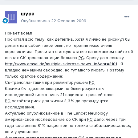
шура
Опубликовано
22 Февраля 2009
Привет всем!
Прочитал всю тему, как детектив. Хотя я лично не рискнул бы
делать над собой такой опыт, но терапия имхо очень
перспективна. Прочитал свежую статью на немацком сайте об
опытах СК-трансплантации больных
РС
. Сразу даю ссылку
http://www.amsel.de/multiple-sklerose-news...in&anr=3101
. Я
владею немецким свободно, но тут много писать. Поэтому
только краткое содержание:
Ск-трансплантация при реммитирующем
РС
Какими бы вдохновляющими не были результаты
исследований всего лишь 21 пациента в ранней фазе
РС
,остаётся риск для жизни 3,3% до предыдущего
исследования.
Актуально опубликованное в The Lancet Neurology
американское исследование со СК при
РС
дало: через три
года состояние 81% пациентов не только стабилизировалось,
но и улучшилось.
Аутологическая гемапоэтическая СК-трансплантация.