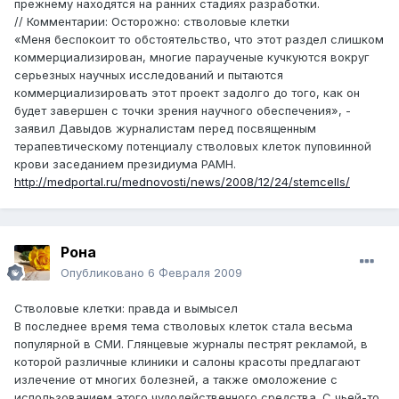
прежнему находятся на ранних стадиях разработки.
// Комментарии: Осторожно: стволовые клетки
«Меня беспокоит то обстоятельство, что этот раздел слишком
коммерциализирован, многие параученые кучкуются вокруг
серьезных научных исследований и пытаются
коммерциализировать этот проект задолго до того, как он
будет завершен с точки зрения научного обеспечения», -
заявил Давыдов журналистам перед посвященным
терапевтическому потенциалу стволовых клеток пуповинной
крови заседанием президиума РАМН.
http://medportal.ru/mednovosti/news/2008/12/24/stemcells/
Рона
Опубликовано
6 Февраля 2009
Стволовые клетки: правда и вымысел
В последнее время тема стволовых клеток стала весьма
популярной в СМИ. Глянцевые журналы пестрят рекламой, в
которой различные клиники и салоны красоты предлагают
излечение от многих болезней, а также омоложение с
использованием этого чудодейственного средства. С чьей-то