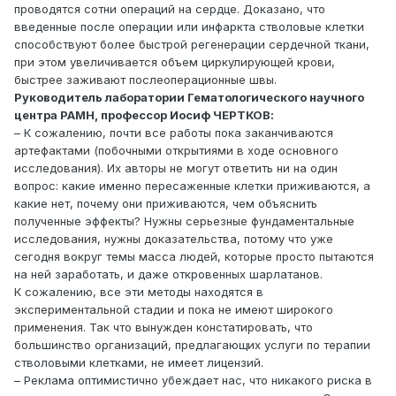
проводятся сотни операций на сердце. Доказано, что
введенные после операции или инфаркта стволовые клетки
способствуют более быстрой регенерации сердечной ткани,
при этом увеличивается объем циркулирующей крови,
быстрее заживают послеоперационные швы.
Руководитель лаборатории Гематологического научного
центра РАМН, профессор Иосиф ЧЕРТКОВ:
– К сожалению, почти все работы пока заканчиваются
артефактами (побочными открытиями в ходе основного
исследования). Их авторы не могут ответить ни на один
вопрос: какие именно пересаженные клетки приживаются, а
какие нет, почему они приживаются, чем объяснить
полученные эффекты? Нужны серьезные фундаментальные
исследования, нужны доказательства, потому что уже
сегодня вокруг темы масса людей, которые просто пытаются
на ней заработать, и даже откровенных шарлатанов.
К сожалению, все эти методы находятся в
экспериментальной стадии и пока не имеют широкого
применения. Так что вынужден констатировать, что
большинство организаций, предлагающих услуги по терапии
стволовыми клетками, не имеет лицензий.
– Реклама оптимистично убеждает нас, что никакого риска в