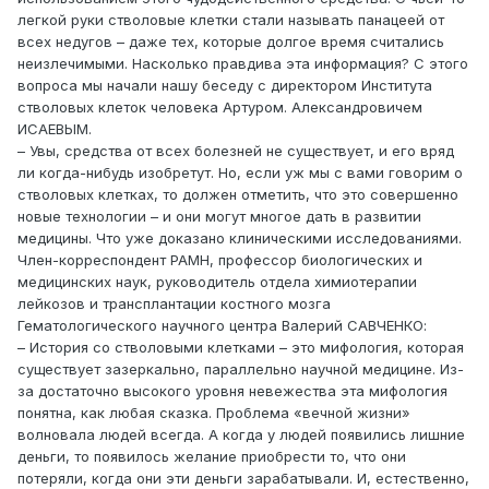
легкой руки стволовые клетки стали называть панацеей от
всех недугов – даже тех, которые долгое время считались
неизлечимыми. Насколько правдива эта информация? С этого
вопроса мы начали нашу беседу с директором Института
стволовых клеток человека Артуром. Александровичем
ИСАЕВЫМ.
– Увы, средства от всех болезней не существует, и его вряд
ли когда-нибудь изобретут. Но, если уж мы с вами говорим о
стволовых клетках, то должен отметить, что это совершенно
новые технологии – и они могут многое дать в развитии
медицины. Что уже доказано клиническими исследованиями.
Член-корреспондент РАМН, профессор биологических и
медицинских наук, руководитель отдела химиотерапии
лейкозов и трансплантации костного мозга
Гематологического научного центра Валерий САВЧЕНКО:
– История со стволовыми клетками – это мифология, которая
существует зазеркально, параллельно научной медицине. Из-
за достаточно высокого уровня невежества эта мифология
понятна, как любая сказка. Проблема «вечной жизни»
волновала людей всегда. А когда у людей появились лишние
деньги, то появилось желание приобрести то, что они
потеряли, когда они эти деньги зарабатывали. И, естественно,