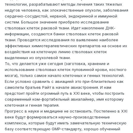
технологии, разрабатывают методы лечения таких тяжелых
недугов человека, как злокачественные опухоли, заболевания
сердечно-сосудистой, нервной, эндокринной и иммунной
систем. Большое значение приобрело исследование
стволовых клеток раковой ткани. Идет накопление ДНК-
информации, создаются банки стволовых клеток раковой
ткани. Проводятся исследования по выявлению наиболее
эффективных химиотерапевтических препаратов на основе их
воздействия на клеточную линию стволовых клеток
выделенных из опухолевой ткани.
То, что делается уже сегодня (заготовка, хранение и
использование стволовых клеток пуповинной крови, костного
мозга), только самое начало клеточных и генных технологий.
Если условно сравнить с авиацией это при-близительно как
самолеты братьев Райт в начале авиастроения. И нам
предстоит пройти огромный путь в XXI веке, чтобы построить
современный ком-фортабельный авиалайнер, имя которому
клеточная и генная терапия.
Прогресс в науке и медицине не остановить. Постепенно в XXI
веке будут формироваться научно-производственные
комплексы, которые будут иметь замечательную техническую
базу соответствующую GMP-стандарту, хорошо обученный