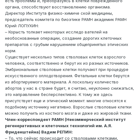
есть проблемы и, преобразуясь в клетки поврежденного
органа, способствуют восстановлению организма.
Директор Института физико-химиче ской медицины,
председатель комитета по биоэтике РАМН академик РАМН
Юрий ЛОПУХИН:
– Корысть толкает некоторых исследо вателей на
необоснованные операции, создание дорогих клеточных
препаратов с грубым нарушением общепринятых этических
норм.
Существует несколько типов стволовых клеток взрослого
человека, соответственно и берут их из разных источников.
Эмбриональные стволовые клетки получают при процедуре
искусственного оплодотворения. Фетальные клетки берутся
из абортируемого материала. А поскольку количество
абортов у нас в стране будет, я считаю, неуклонно снижаться,
это направление бесперспективно. К тому же здесь
присутствует еще и этический момент: многие относятся к
подобному источнику негативно. Взрослые стволовые клетки
можно получить из костного мозга и даже из жировой ткани.
Член-корреспондент РАМН (Некоммерческий институт
регенеративных и клеточных технологий им. А.Я.
Фриденштейна) Вадим РЕПИН:
– То, что сейчас происходит со стволовыми клетками,