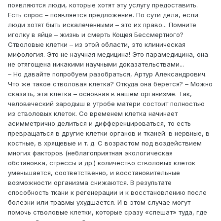
появляются люди, которые хотят эту услугу предоставить.
Есть спрос – появляется предложение. По сути дела, если
люди хотят быть искалеченными – это их право... Помните
иголку в яйце – жизнь и смерть Кощея Бессмертного?
Стволовые клетки – из этой области, это клиническая
мифология. Это не научная медицина! Это парамедицина, она
не отягощена никакими научными доказательствами...
– Но давайте попробуем разобраться, Артур Александрович.
Что же такое стволовая клетка? Откуда она берется? – Можно
сказать, эта клетка – основная в нашем организме. Так,
человеческий зародыш в утробе матери состоит полностью
из стволовых клеток. Со временем клетка начинает
асимметрично делиться и дифференцироваться, то есть
превращаться в другие клетки органов и тканей: в нервные, в
костные, в хрящевые и т. д. С возрастом под воздействием
многих факторов (неблагоприятная экологическая
обстановка, стрессы и др.) количество стволовых клеток
уменьшается, соответственно, и восстановительные
возможности организма снижаются. В результате
способность ткани к регенерации и к восстановлению после
болезни или травмы ухудшается. И в этом случае могут
помочь стволовые клетки, которые сразу «спешат» туда, где