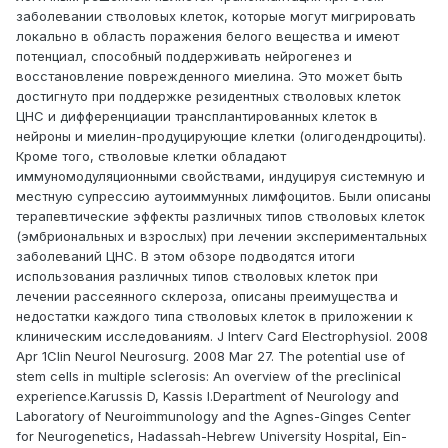
заболевании стволовых клеток, которые могут мигрировать
локально в область поражения белого вещества и имеют
потенциал, способный поддерживать нейрогенез и
восстановление поврежденного миелина. Это может быть
достигнуто при поддержке резидентных стволовых клеток
ЦНС и дифференциации трансплантированных клеток в
нейроны и миелин-продуцирующие клетки (олигодендроциты).
Кроме того, стволовые клетки обладают
иммуномодуляционными свойствами, индуцируя системную и
местную супрессию аутоиммунных лимфоцитов. Были описаны
терапевтические эффекты различных типов стволовых клеток
(эмбриональных и взрослых) при лечении экспериментальных
заболеваний ЦНС. В этом обзоре подводятся итоги
использования различных типов стволовых клеток при
лечении рассеянного склероза, описаны преимущества и
недостатки каждого типа стволовых клеток в приложении к
клиническим исследованиям. J Interv Card Electrophysiol. 2008
Apr 1Clin Neurol Neurosurg. 2008 Mar 27. The potential use of
stem cells in multiple sclerosis: An overview of the preclinical
experience.Karussis D, Kassis I.Department of Neurology and
Laboratory of Neuroimmunology and the Agnes-Ginges Center
for Neurogenetics, Hadassah-Hebrew University Hospital, Ein-