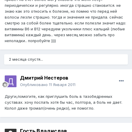
периодичепски и регулярно. иногда страшно становится. не
знаю как это относить к болезне, но помню что перед ней
волосы лезли страшно. тогда и значения не придала. сейчас
смотрю за собой более тщательно. если полезли значит надо:
витамины В6 и В12 чередуем укольчики плюс кальций (любые
витамины) каждый день.. через месяц можно забыть про
неполадки.. попробуйте ))))
2 месяца спустя...
Дмитрий Нестеров
Опубликовано
11 Января 2011
Други,помогите, как приглушить боль в тазобедренных
суставах. хочу поспать хотя бы час, полтора, а боль не дает.
Колол даже тромал(очень редко), не помогло.
Гость Владислав