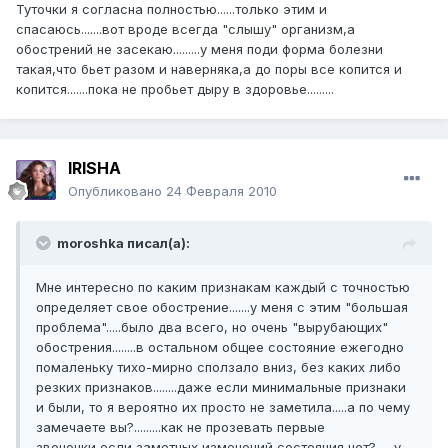
Туточки я согласна полностью......только этим и
спасаюсь.......вот вроде всегда "слышу" организм,а
обострений не засекаю.........у меня поди форма болезни
такая,что бьет разом и наверняка,а до поры все копится и
копится.......пока не пробьет дыру в здоровье.........
IRISHA
Опубликовано
24 Февраля 2010
moroshka писал(а):
Мне интересно по каким признакам каждый с точностью
определяет свое обострение.......у меня с этим "большая
проблема".....было два всего, но очень "вырубающих"
обострения........в остальном общее состояние ежегодно
помаленьку тихо-мирно сползало вниз, без каких либо
резких признаков........даже если минимальные признаки
и были, то я вероятно их просто не заметила.....а по чему
замечаете вы?.........как не прозевать первые
звоночки,если заметных изменений состояния нет?......у