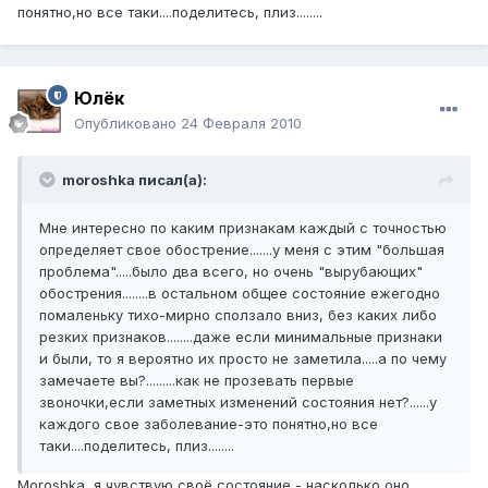
понятно,но все таки....поделитесь, плиз........
Юлёк
Опубликовано
24 Февраля 2010
moroshka писал(а):
Мне интересно по каким признакам каждый с точностью
определяет свое обострение.......у меня с этим "большая
проблема".....было два всего, но очень "вырубающих"
обострения........в остальном общее состояние ежегодно
помаленьку тихо-мирно сползало вниз, без каких либо
резких признаков........даже если минимальные признаки
и были, то я вероятно их просто не заметила.....а по чему
замечаете вы?.........как не прозевать первые
звоночки,если заметных изменений состояния нет?......у
каждого свое заболевание-это понятно,но все
таки....поделитесь, плиз........
Moroshka, я чувствую своё состояние - насколько оно