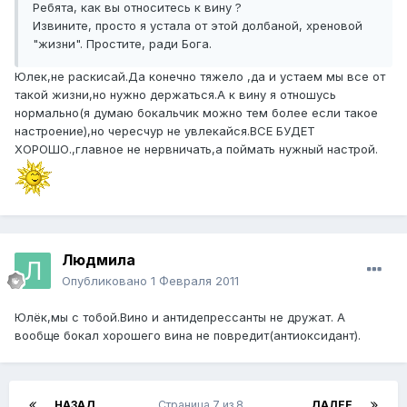
Ребята, как вы относитесь к вину ?
Извините, просто я устала от этой долбаной, хреновой
"жизни". Простите, ради Бога.
Юлек,не раскисай.Да конечно тяжело ,да и устаем мы все от
такой жизни,но нужно держаться.А к вину я отношусь
нормально(я думаю бокальчик можно тем более если такое
настроение),но чересчур не увлекайся.ВСЕ БУДЕТ
ХОРОШО.,главное не нервничать,а поймать нужный настрой.
Людмила
Опубликовано
1 Февраля 2011
Юлёк,мы с тобой.Вино и антидепрессанты не дружат. А
вообще бокал хорошего вина не повредит(антиоксидант).
НАЗАД
Страница 7 из 8
ДАЛЕЕ