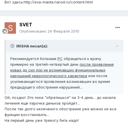
Вот здесь:http://eva-maida.narod.ru/content.html
SVET
Опубликовано
24 Февраля 2010
IRISHA писал(а):
Рекомендуется больным
РС
обращаться к врачу
примерно на третий-четвертый день
после проявления
новых до сих пор не возникавших функциональных
нарушений неврологического характера
или после
усиливающегося проявления возникавших во время
предыдущего обострения нарушений...
Ой, поздно! Это пока "обратишься" на 3-4 день... до начала
лечения еще парочка деньков пройдёт...
После так долго нелечёного обострения уже можно не все
функции восстановить...
На первый день уже тревогу бить надо!