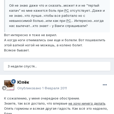
Ой не знаю даже что и сказать...может я и не "тертый
калач" но мне кажется боль при
РС
отсутствует...Даже и
не знаю...что лучше...чтобы все работало но с
невыносимой болью...или как при
РС
... Интересно...когда
нас вылечат....кто знает - у Ванги спрашивали?
Вот интересно я тоже не верил.
А когда ноги отнимались они еще и болели. Вот пошевелить
этой ватной ногой не можешь, а колено болит.
Всякое бывает.
3 недели спустя...
Юлёк
Опубликовано
1 Февраля 2011
К сожалению, у меня очередное обострение.
Знаете, так всё достало, что впервые
не хочу ничего делать
.
Опять гормоны и всякая другая гадость. Как всё это надоело,
блин...