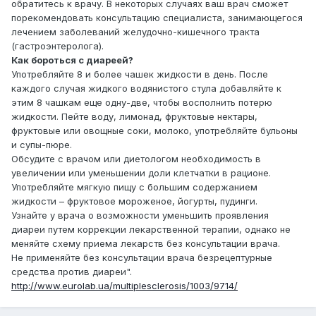
обратитесь к врачу. В некоторых случаях ваш врач сможет
порекомендовать консультацию специалиста, занимающегося
лечением заболеваний желудочно-кишечного тракта
(гастроэнтеролога).
Как бороться с диареей?
Употребляйте 8 и более чашек жидкости в день. После
каждого случая жидкого водянистого стула добавляйте к
этим 8 чашкам еще одну-две, чтобы восполнить потерю
жидкости. Пейте воду, лимонад, фруктовые нектары,
фруктовые или овощные соки, молоко, употребляйте бульоны
и супы-пюре.
Обсудите с врачом или диетологом необходимость в
увеличении или уменьшении доли клетчатки в рационе.
Употребляйте мягкую пищу с большим содержанием
жидкости – фруктовое мороженое, йогурты, пудинги.
Узнайте у врача о возможности уменьшить проявления
диареи путем коррекции лекарственной терапии, однако не
меняйте схему приема лекарств без консультации врача.
Не применяйте без консультации врача безрецептурные
средства против диареи".
http://www.eurolab.ua/multiplesclerosis/1003/9714/