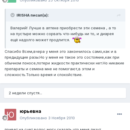
Опубликовано
25 Октября 2010
IRISHA писал(а):
Валерий! Лучше в аптеке приобрести эти семена , а то
на пустыре можно сорвать что-нибудь ни то, и диарея
ещё надолго может продлится.
Спасибо Всем,вчера у меня это закончилось само,как и в
предыдущие разы.Но у меня не такое это состояние,как при
обычном поносе,потери жидкости практически нет.Но никакие
препараты и семена мне не помогают,в этом и
сложность.Только время и спокойствие.
2 недели спустя...
юрьевна
Опубликовано
3 Ноября 2010
привет на счет волос могу сказать что меня лезут