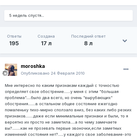
5 недель спустя...
Ответы
Создана
Последний ответ
195
17 л
8 л
moroshka
Опубликовано
24 Февраля 2010
Мне интересно по каким признакам каждый с точностью
определяет свое обострение.......у меня с этим "большая
проблема".....было два всего, но очень "вырубающих"
обострения........в остальном общее состояние ежегодно
помаленьку тихо-мирно сползало вниз, без каких либо резких
признаков........даже если минимальные признаки и были, то я
вероятно их просто не заметила.....а по чему замечаете
вы?.........как не прозевать первые звоночки,если заметных
изменений состояния нет?......у каждого свое заболевание-это