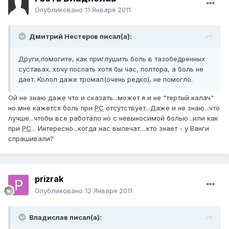
Опубликовано
11 Января 2011
Дмитрий Нестеров писал(а):
Други,помогите, как приглушить боль в тазобедренных
суставах. хочу поспать хотя бы час, полтора, а боль не
дает. Колол даже тромал(очень редко), не помогло.
Ой не знаю даже что и сказать...может я и не "тертый калач"
но мне кажется боль при
РС
отсутствует...Даже и не знаю...что
лучше...чтобы все работало но с невыносимой болью...или как
при
РС
... Интересно...когда нас вылечат....кто знает - у Ванги
спрашивали?
prizrak
Опубликовано
12 Января 2011
Владислав писал(а):