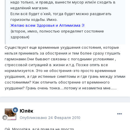
надо только, и правда, вынести мусор или/и cходить в
недалёкий магазин.
Если всё будет о`кей, тогда будет можно раздвигать
горизонты ходьбы. Имхо.
Желаю всем Здоровья и Аптимизма :)!
(второе, имхо, полностью определяет состояние
здоровья)
Существуют еще временные ухудшения состояния, которые
нельзя принимать за обострения и тем более сразу глушить
гармонами.Они бывают связаны с погодными условиями ,
стрессовой ситуацией в жизни и.т.д. Позже опять все
нормализуется. Это не обострения-это просто временные
ухудшения, а где истинные симптомы и где грань между этими
состояниями? Как отличить обострение от временного
ухудшени? Грань очень тонка.....потому и незаметна мне.......
Юлёк
Опубликовано
24 Февраля 2010
Ой, Moroshka, всё правда не просто.