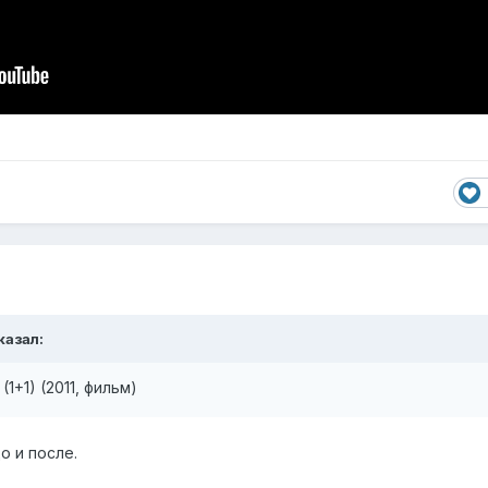
казал:
(1+1) (2011, фильм)
о и после.