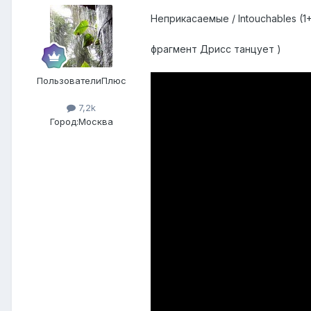
Неприкасаемые / Intouchables (1+
фрагмент Дрисс танцует )
ПользователиПлюс
7,2k
Город:
Москва