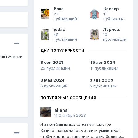
Рона
Каспер
27
11
публикаций
публикаций
jodaz
Лариса.
45
10
публикаций
публикаций
ДНИ ПОПУЛЯРНОСТИ
рактически
8 сен 2021
15 авг 2024
25 публикаций
11 публикаций
3 мая 2024
3 янв 2009
6 публикаций
5 публикаций
ПОПУЛЯРНЫЕ СООБЩЕНИЯ
aliens
11 Октября 2023
Я захлебывалась слезами, смотря
Хатико, приходилось ходить умываться,
чтобы как то остановить слезы, больше...