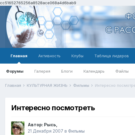
cc51652765256a8528ace068a4d6bab9
Главная
Активность
Клубы
Таблица лидеров
Форумы
Галерея
Блоги
Календарь
Файлы
Главная
КУЛЬТУРНАЯ ЖИЗНЬ
Фильмы
Интересно посмотр
Интересно посмотреть
Автор:
Рысь
,
21 Декабря 2007
в
Фильмы