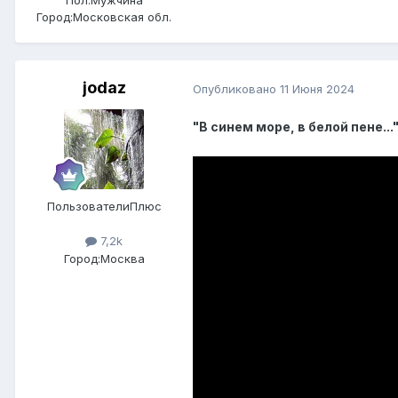
Город:
Московская обл.
jodaz
Опубликовано
11 Июня 2024
"В синем море, в белой пене...
ПользователиПлюс
7,2k
Город:
Москва