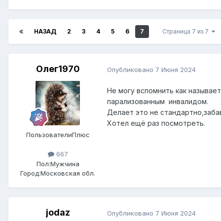
НАЗАД
2
3
4
5
6
7
Страница 7 из 7
Олег1970
Опубликовано
7 Июня 2024
Не могу вспомнить как называе
парализованным инвалидом.
Делает это не стандартно,заба
Хотел ещё раз посмотреть.
ПользователиПлюс
667
Пол:
Мужчина
Город:
Московская обл.
jodaz
Опубликовано
7 Июня 2024