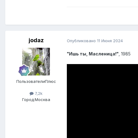
jodaz
Опубликовано
11 Июня 2024
"Ишь ты, Масленица!"
, 1985
ПользователиПлюс
7,2k
Город:
Москва