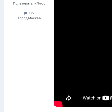
ПользователиПлюс
7,2k
Город:
Москва