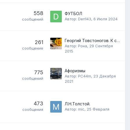
558
ФУТБОЛ
Автор:
Den143
,
6 Июля 2024
сообщений
Георгий Товстоногов. К столетию гениальго режиссера.
261
Автор:
Рона
,
29 Сентября
сообщение
2015
Афоризмы
775
Автор:
РС44m
,
23 Декабря
сообщений
2021
473
Л.Н.Толстой.
Автор:
mic
,
25 Февраля
сообщения