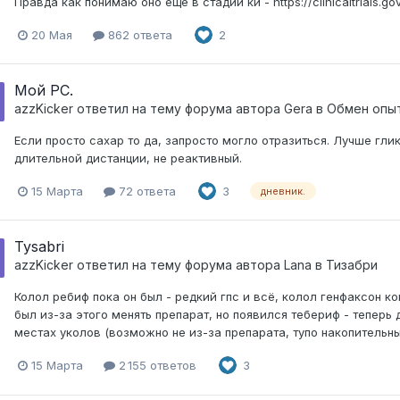
Правда как понимаю оно ещё в стадии ки - https://clinicaltria
20 Мая
862 ответа
2
Мой РС.
azzKicker
ответил на тему форума автора
Gera
в
Обмен опы
Если просто сахар то да, запросто могло отразиться. Лучше гли
длительной дистанции, не реактивный.
15 Марта
72 ответа
3
дневник.
Tysabri
azzKicker
ответил на тему форума автора
Lana
в
Тизабри
Колол ребиф пока он был - редкий гпс и всё, колол генфаксон ко
был из-за этого менять препарат, но появился тебериф - теперь 
местах уколов (возможно не из-за препарата, тупо накопительны
15 Марта
2 155 ответов
3