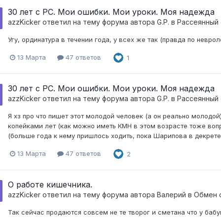
30 лет с РС. Мои ошибки. Мои уроки. Моя надежда
azzKicker
ответил на тему форума автора
G.P.
в
Рассеянный 
Угу, ординатура в течении года, у всех же так (правда по неврол
13 Марта
47 ответов
1
30 лет с РС. Мои ошибки. Мои уроки. Моя надежда
azzKicker
ответил на тему форума автора
G.P.
в
Рассеянный 
Я хз про что пишет этот молодой человек (а он реально молодой)
копейками лет (как можно иметь КМН в этом возрасте тоже вопр
(больше года к нему пришлось ходить, пока Шарипова в декрете
13 Марта
47 ответов
2
О работе кишечника.
azzKicker
ответил на тему форума автора
Валерий
в
Обмен 
Так сейчас продаются совсем не те творог и сметана что у баб