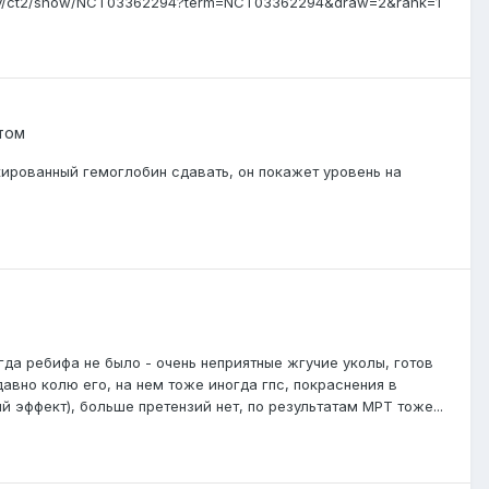
ls.gov/ct2/show/NCT03362294?term=NCT03362294&draw=2&rank=1
том
кированный гемоглобин сдавать, он покажет уровень на
гда ребифа не было - очень неприятные жгучие уколы, готов
давно колю его, на нем тоже иногда гпс, покраснения в
й эффект), больше претензий нет, по результатам МРТ тоже...