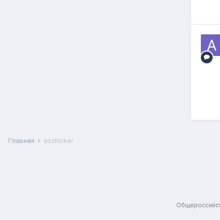
Главная
azzKicker
Общероссийск