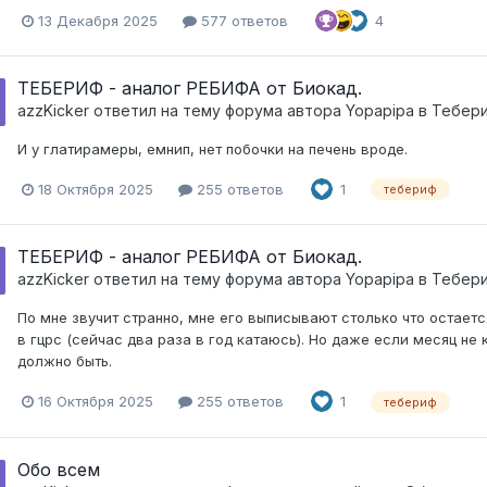
13 Декабря 2025
577 ответов
4
ТЕБЕРИФ - аналог РЕБИФА от Биокад.
azzKicker
ответил на тему форума автора
Yopapipa
в
Тебер
И у глатирамеры, емнип, нет побочки на печень вроде.
18 Октября 2025
255 ответов
1
тебериф
ТЕБЕРИФ - аналог РЕБИФА от Биокад.
azzKicker
ответил на тему форума автора
Yopapipa
в
Тебер
По мне звучит странно, мне его выписывают столько что остает
в гцрс (сейчас два раза в год катаюсь). Но даже если месяц не 
должно быть.
16 Октября 2025
255 ответов
1
тебериф
Обо всем