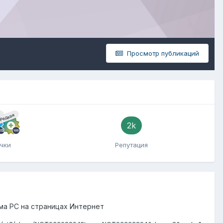
Просмотр публикаций
я
Редкая
2k
чки
Репутация
ма РС на страницах Интернет