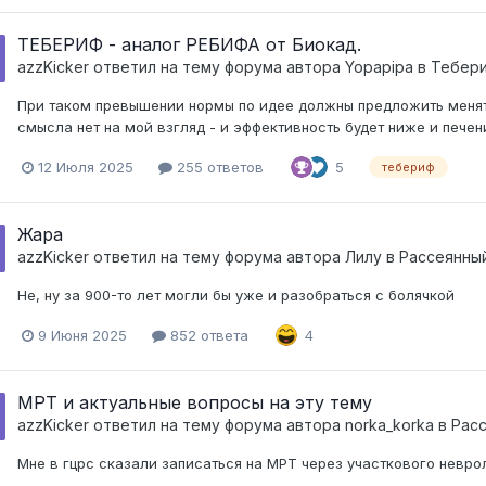
ТЕБЕРИФ - аналог РЕБИФА от Биокад.
azzKicker
ответил на тему форума автора
Yopapipa
в
Тебер
При таком превышении нормы по идее должны предложить менять
смысла нет на мой взгляд - и эффективность будет ниже и печени
12 Июля 2025
255 ответов
5
тебериф
Жара
azzKicker
ответил на тему форума автора
Лилу
в
Рассеянны
Не, ну за 900-то лет могли бы уже и разобраться с болячкой
9 Июня 2025
852 ответа
4
МРТ и актуальные вопросы на эту тему
azzKicker
ответил на тему форума автора
norka_korka
в
Рас
Мне в гцрс сказали записаться на МРТ через участкового невроло