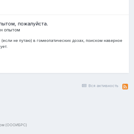
опытом, пожалуйста.
н опытом
(если не путаю) в гомеопатических дозах, поиском наверное
ует.
Вся активность
зом (ОООИБРС)