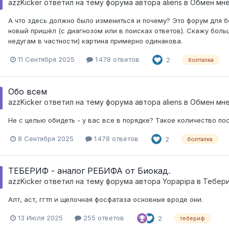
azzKicker
ответил на тему форума автора
aliens
в
Обмен мне
А что здесь должно было измениться и почему? Это форум для бо
новый пришёл (с диагнозом или в поисках ответов). Скажу бол
недугам в частности) картина примерно одинакова.
11 Сентября 2025
1 478 ответов
2
болталка
Обо всем
azzKicker
ответил на тему форума автора
aliens
в
Обмен мне
Не с целью обидеть - у вас все в порядке? Такое количество пос
8 Сентября 2025
1 478 ответов
2
болталка
ТЕБЕРИФ - аналог РЕБИФА от Биокад.
azzKicker
ответил на тему форума автора
Yopapipa
в
Тебер
Алт, аст, ггтп и щелочная фосфатаза основные вроде они.
13 Июля 2025
255 ответов
2
тебериф