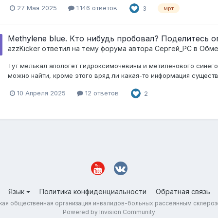
27 Мая 2025
1 146 ответов
3
мрт
Methylene blue. Кто нибудь пробовал? Поделитесь 
azzKicker
ответил на тему форума автора
Сергей_РС
в
Обме
Тут мелькал апологет гидроксимочевины и метиленового синего 
можно найти, кроме этого вряд ли какая-то информация существ
10 Апреля 2025
12 ответов
2
Язык
Политика конфиденциальности
Обратная связь
ая общественная организация инвалидов-больных рассеянным склеро
Powered by Invision Community