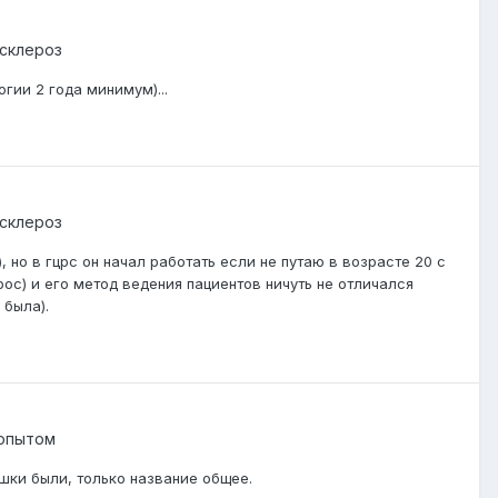
склероз
огии 2 года минимум)...
склероз
, но в гцрс он начал работать если не путаю в возрасте 20 с
ос) и его метод ведения пациентов ничуть не отличался
 была).
опытом
ушки были, только название общее.