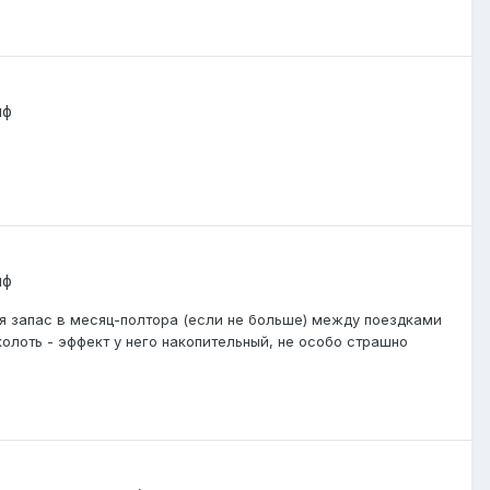
иф
иф
ся запас в месяц-полтора (если не больше) между поездками
колоть - эффект у него накопительный, не особо страшно