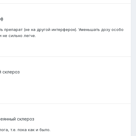
иф
 препарат (не на другой интерферон). Уменьшать дозу особо
 не сильно легче.
й склероз
сеянный склероз
га, т.е. пока как и было.