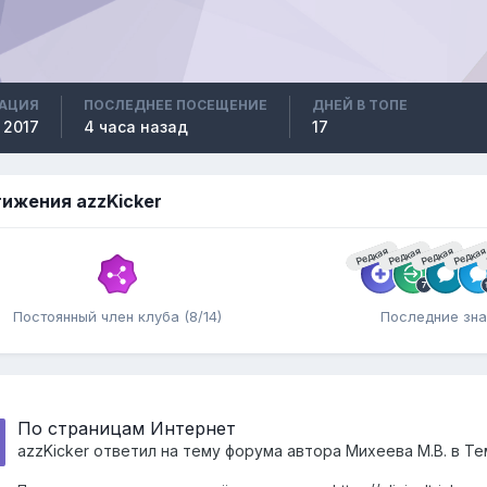
РАЦИЯ
ПОСЛЕДНЕЕ ПОСЕЩЕНИЕ
ДНЕЙ В ТОПЕ
 2017
4 часа назад
17
ижения azzKicker
Редкая
Редкая
Редкая
Редка
Постоянный член клуба (8/14)
Последние зна
По страницам Интернет
azzKicker
ответил на тему форума автора
Михеева М.В.
в
Те