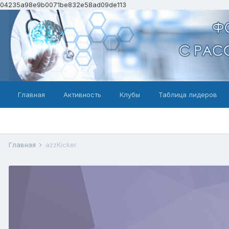
04235a98e9b0071be832e58ad09de113
Главная
Активность
Клубы
Таблица лидеров
Главная
azzKicker