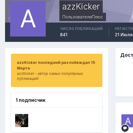
azzKicker
ПользователиПлюс
ЧИСЛО ПУБЛИКАЦИЙ
РЕГИСТ
841
21 Июля
Дост
azzKicker последний раз побеждал 15
Марта
azzKicker - автор самых популярных
публикаций!
1 подписчик