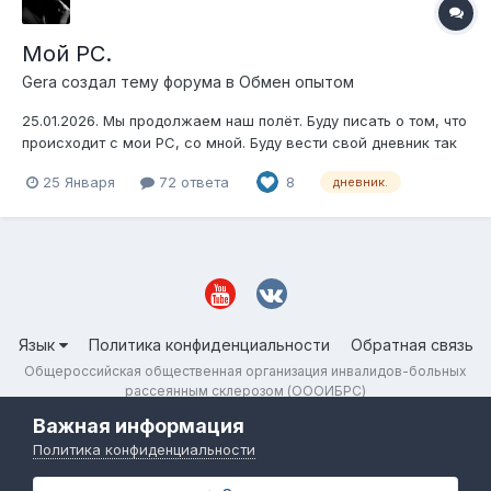
Мой РС.
Gera
создал тему форума в
Обмен опытом
25.01.2026. Мы продолжаем наш полёт. Буду писать о том, что
происходит с мои РС, со мной. Буду вести свой дневник так
скажем. Месяц назад был прокапан Окревус. Вторая
25 Января
72 ответа
8
дневник.
половина первого курса. Первая доза Окревуса
разбивалась на две половинки. Состояние за прошедший
месяц норм...
Язык
Политика конфиденциальности
Обратная связь
Общероссийская общественная организация инвалидов-больных
рассеянным склерозом (ОООИБРС)
Powered by Invision Community
Важная информация
Политика конфиденциальности