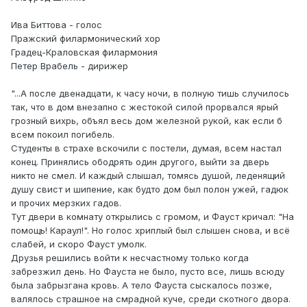
Ива Биттова - голос
Пражский филармонический хор
Градец-Краловская филармония
Петер Врабель - дирижер
"...А после двенадцати, к часу ночи, в полную тишь случилось
так, что в дом внезапно с жестокой силой прорвался ярый
грозный вихрь, объял весь дом железной рукой, как если б
всем покоил погибель.
Студенты в страхе вскочили с постели, думая, всем настал
конец. Принялись ободрять один другого, выйти за дверь
никто не смел. И каждый слышал, томясь душой, леденящий
душу свист и шипение, как будто дом был полон ужей, гадюк
и прочих мерзких гадов.
Тут двери в комнату открылись с громом, и Фауст кричал: "На
помощь! Караул!". Но голос хриплый был слышен снова, и всё
слабей, и скоро Фауст умолк.
Друзья решились войти к несчастному только когда
забрезжил день. Но Фауста не было, пусто все, лишь всюду
была забрызгана кровь. А тело Фауста сыскалось позже,
валялось страшное на смрадной куче, среди скотного двора.