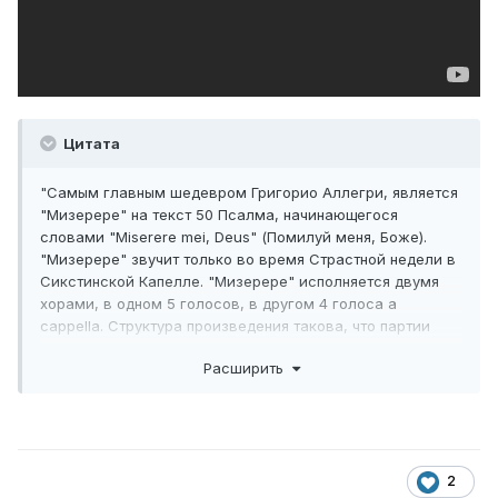
Цитата
"Самым главным шедевром Григорио Аллегри, является
"Мизерере" на текст 50 Псалма, начинающегося
словами "Miserere mei, Deus" (Помилуй меня, Боже).
"Мизерере" звучит только во время Страстной недели в
Сикстинской Капелле. "Мизерере" исполняется двумя
хорами, в одном 5 голосов, в другом 4 голоса a
cappella. Структура произведения такова, что партии
пятиголосного хора исполняются традиционным
Расширить
григорианским хоралом и чередуются с партиями в
схожем стиле для четырех солистов, но именно эти
партии являются украшением всего произведения, в них
вложены мелодические обороты и импровизационное
разнообразие. Привлекательной особенностью этой
работы является очень высокое звучание сопрано в
2