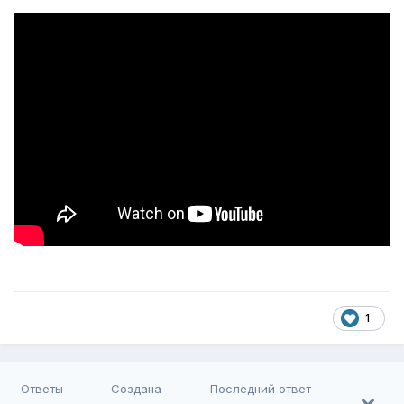
1
Ответы
Создана
Последний ответ