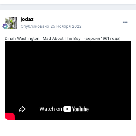
разделах, исполняемых четырьмя солистами и
повторяющееся несколько раз. В исходном
произведении эти эпизоды звучали в тональности соль
jodaz
минор, а в более позднем варианте стали исполнять ещё
на кварту выше - знаменитое до третьей октавы. Долгое
Опубликовано
25 Ноября 2022
время партитура "Мизерере" была недоступна для
широкой публики, так как Ватикан, хранитель
Dinah Washington: Mad About The Boy (версия 1961 года)
единственной рукописи, желал сохранить секрет
шедевра в тайне и не позволял копирование. К
произведению имели доступ только музыканты,
исполняющие его.
В 1770 14-летний Моцарт посетил с отцом Ватикан, где
услышал исполнение "Мизерере", запомнил его целиком
на слух и в точности записал по памяти. Законов об
авторском праве ещё не существовало и Ватикан ничего
не смог поделать. Оригинальная рукопись была издана
позднее в Германии и расхождения между двумя
изданиями были незначительные."