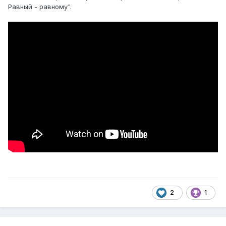
Равный - равному".
2
1