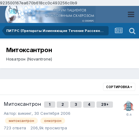
923500167ea670b618cc0c493256c0b9
ПИТРС (Препараты Изменяющие Течение Рассеянного Склероза)
Митоксантрон
Новатрон (Novantrone)
СОРТИРОВКА
Митоксантрон
1
2
3
4
29
Автор:
викинг
,
30 Сентября 2006
митоксантрон
онкотрон
723
ответа
206,9k
просмотра