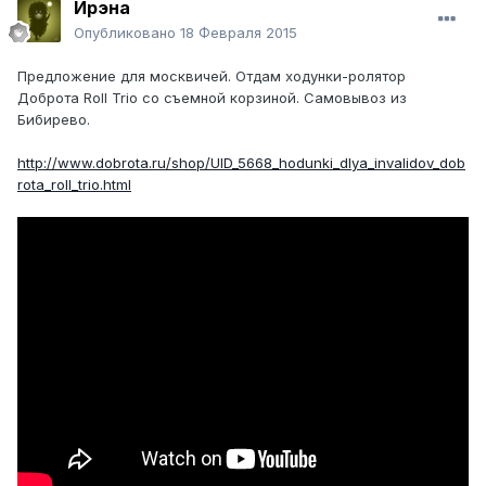
Ирэна
Опубликовано
18 Февраля 2015
Предложение для москвичей. Отдам ходунки-ролятор
Доброта Roll Trio со съемной корзиной. Самовывоз из
Бибирево.
http://www.dobrota.ru/shop/UID_5668_hodunki_dlya_invalidov_dob
rota_roll_trio.html