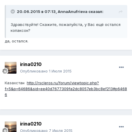
20.06.2015 в 07:13, AnnaAnufrieva сказал:
Здравствуйте! Скажите, пожалуйста, у Вас ещё остался
копаксон?
да, остался.
irina0210
Опубликовано
1 Июля 2015
Казахстан
http://rscleros.ru/forum/viewtopic.php?
f=5&p=64686&sid=ee40d7677309fa2dc8057eb3bc8ef213#p6468
6
irina0210
Опубликовано
7 Июля 2015