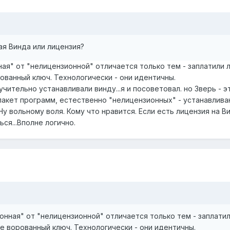
вая Винда или лицензия?
ая" от "нелицензионной" отличается только тем - заплатили л
ованный ключ. Технологически - они идентичны.
чительно устанавливали винду...я и посоветовал. но Зверь - э
 пакет программ, естественно "нелицензионных" - устанавлив
Ну вольному воля. Кому что нравится. Если есть лицензия на Ви
ся...Вполне логично.
онная" от "нелицензионной" отличается только тем - заплатил
те ворованный ключ. Технологически - они идентичны.