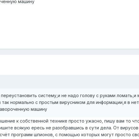
оченную машину
а переустановить систему,и не надо голову с руками ломать,и
и так нормально с простым вирусником для информации,я в нет
навороченную машину
шение к собственной технике просто ужасно, пишу вам то чт
пишите всякую ересь не разобравшись в сути дела. От вирусов
насчёт программ шпионов, с помощью которых могут просто св