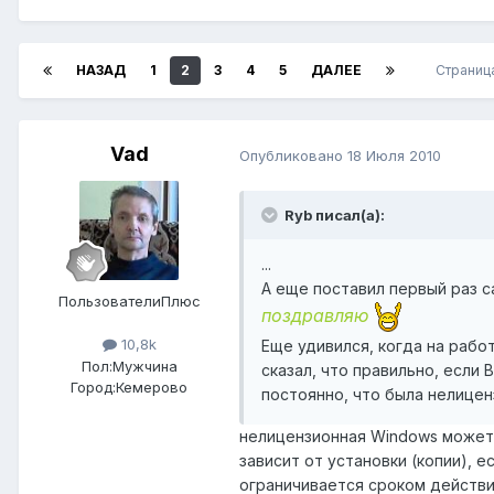
НАЗАД
1
2
3
4
5
ДАЛЕЕ
Страница
Vad
Опубликовано
18 Июля 2010
Ryb писал(а):
...
А еще поставил первый раз с
ПользователиПлюс
поздравляю
10,8k
Еще удивился, когда на рабо
Пол:
Мужчина
сказал, что правильно, если
Город:
Кемерово
постоянно, что была нелицен
нелицензионная Windows может 
зависит от установки (копии), е
ограничивается сроком действия 