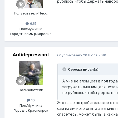
рублюсь чтобы держать навор
ПользователиПлюс
625
Пол:
Мужчина
Город:
г. Кемь р.Карелия
Antidepressant
Опубликовано
20 Июля 2010
Сережа писал(а):
А мне не влом ,раз в пол год
загружать лишним ,для нета 
Пользователи
не рублюсь чтобы держать 
10
Это ваше потребительское отно
Пол:
Мужчина
сам из личного опыта а вы мне 
Город:
г. Красноярск
спасётесь, может быть, а как 