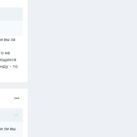
и вы за
то не
ающихся
нду - то
и ли вы