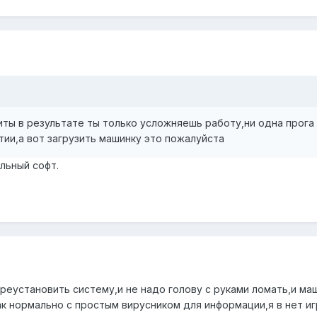
иты в результате ты только усложняешь работу,ни одна прога
тии,а вот загрузить машинку это пожалуйста
ильный софт.
переустановить систему,и не надо голову с руками ломать,и ма
ак нормально с простым вирусником для информации,я в нет иг