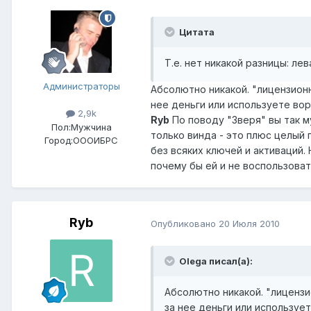
Цитата
Т.е. нет никакой разницы: ле
Администраторы
Абсолютно никакой. "лицензионн
нее деньги или используете вор
2,9k
Ryb
По поводу "Зверя" вы так му
Пол:
Мужчина
только винда - это плюс целый
Город:
ОООИБРС
без всяких ключей и активаций. 
почему бы ей и не воспользовать
Ryb
Опубликовано
20 Июля 2010
Olega писал(а):
Абсолютно никакой. "лицензи
за нее деньги или используе