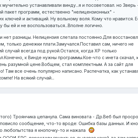
 мучительно устанавливали винду...я и посоветовал. но Зверь 
ый пакет программ, естественно "нелицензионных" -
х ключей и активаций. Ну вольному воля. Кому что нравится. Е
у бы ей и не воспользоваться...Вполне логично.
ли нет разницы. Нелицензия слетала постоянно.Для восстанов
м, только денежки плати.Замучался.Поставил сам, ничего не
ий случай всегда под рукой.Остался, когда ХР только
л.Конечно, к Винде нужны программы.Кое-что с инета скачал, 
ень разумной цене.Вобщем, стал комплектным. А за сайт для
о! Там все очень популярно написано. Распечатка, как устанав
омпе! На всякий случай...
этого) Троянчика цепанула. Сама виновата - Др.Веб был просро
повисло сообщение, что-то вроде: Ошибка базы данных. И кно
го любопытства я кнопочку-то и нажала
йт ОООИ-БРС, перестали грузиться, выдавая какой-то там запр