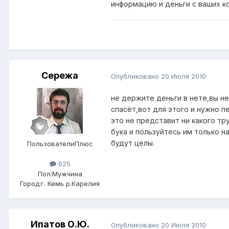
информацию и деньги с ваших к
Сережа
Опубликовано
20 Июля 2010
не держите деньги в нете,вы не
спасёт,вот для этого и нужно п
это не представит ни какого тр
бука и пользуйтесь им только 
будут целы.
ПользователиПлюс
625
Пол:
Мужчина
Город:
г. Кемь р.Карелия
Ипатов О.Ю.
Опубликовано
20 Июля 2010