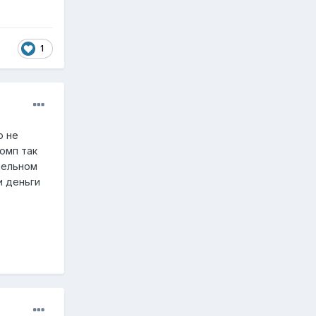
1
о не
омп так
дельном
и деньги