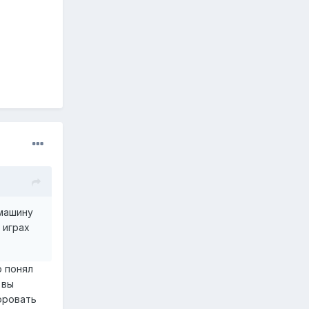
 машину
 играх
о понял
 вы
оровать