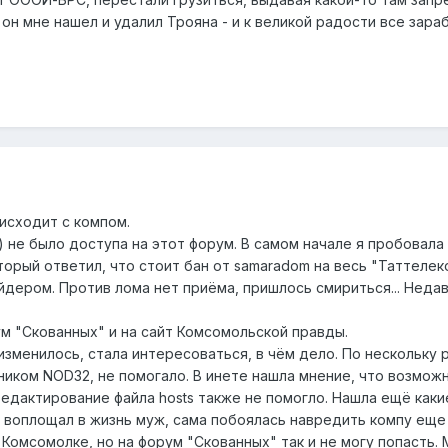
t, он мне нашел и удалил Трояна - и к великой радости все зара
исходит с компом.
 не было доступа на этот форум. В самом начале я пробовала
орый ответил, что стоит бан от samaradom на весь "Таттелек
йдером. Против лома нет приёма, пришлось смириться... Неда
ум "Скованных" и на сайт Комсомольской правды.
изменилось, стала интересоваться, в чём дело. По нескольку 
ником NOD32, не помогало. В инете нашла мнение, что возмож
редактирование файла hosts также не помогло. Нашла ещё каки
 воплощал в жизнь муж, сама побоялась навредить компу еще
 Комсомолке, но на форум "Скованных" так и не могу попасть.