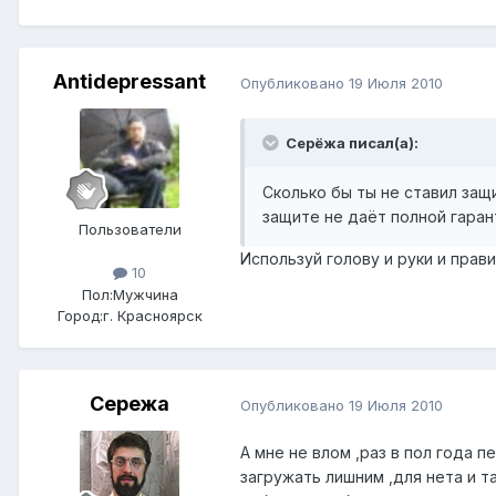
Antidepressant
Опубликовано
19 Июля 2010
Серёжа писал(а):
Сколько бы ты не ставил защ
защите не даёт полной гаран
Пользователи
Используй голову и руки и прав
10
Пол:
Мужчина
Город:
г. Красноярск
Сережа
Опубликовано
19 Июля 2010
А мне не влом ,раз в пол года 
загружать лишним ,для нета и т