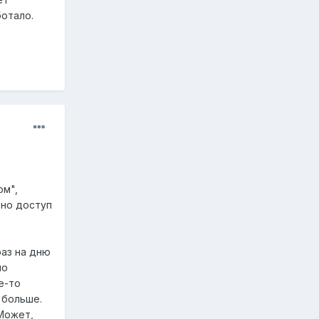
ботало.
ом",
вно доступ
раз на дню
но
е-то
 больше.
 Может,