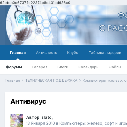
62efca0c67377e22374b8d431cd636c0
Главная
Активность
Клубы
Таблица лидеров
Форумы
Галерея
Блоги
Календарь
Файлы
Главная
ТЕХНИЧЕСКАЯ ПОДДЕРЖКА
Компьютеры: железо, с
Антивирус
Автор:
zlato
,
13 Января 2010
в
Компьютеры: железо, софт и игр