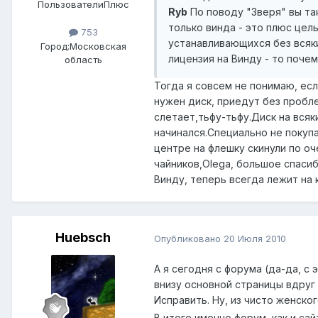
ПользователиПлюс
Ryb
По поводу "Зверя" вы так
только винда - это плюс цел
753
устанавливающихся без всяки
Город:
Московская
лицензия на Винду - то почем
область
Тогда я совсем не понимаю, ес
нужен диск, приедут без пробле
слетает,тьфу-тьфу.Диск на всяк
начинался.Специально не покупа
центре на флешку скинули по оч
чайников,Olega, большое спасиб
Винду, теперь всегда лежит на к
Huebsch
Опубликовано
20 Июля 2010
А я сегодня с форума (да-да, с 
внизу основной страницы вдруг 
Исправить. Ну, из чисто женско
В итоге именно форум, как и са