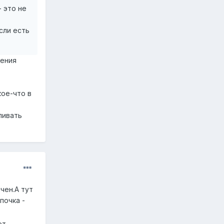
- это не
сли есть
ления
кое-что в
ливать
чен.А тут
почка -
ет