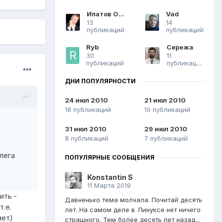
Ипатов О.Ю.
Vad
13
14
публикаций
публикаций
Ryb
Сережа
30
11
публикаций
публикаций
ДНИ ПОПУЛЯРНОСТИ
24 июл 2010
21 июл 2010
18 публикаций
10 публикаций
31 июл 2010
29 июл 2010
8 публикаций
7 публикаций
лега
ПОПУЛЯРНЫЕ СООБЩЕНИЯ
Konstantin S
11 Марта 2019
ить -
Давненько тема молчала. Почитай десять
т.е.
лет. На самом деле в Линуксе нет ничего
яет)
страшного. Тем более десять лет назад...