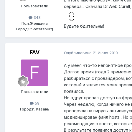
Пользователи
сервера... Скачала Dr.Web Curel
343
Пол:
Женщина
Будьте бдительны!
Город:
St.Petersburg
FAV
Опубликовано
21 Июля 2010
А у меня что-то непонятное про
Долгое время (года 2 примерно)
разбираться с провайдером, кот
который и является моим прова
появился.
Пользователи
Но вдруг пропал доступ на фор
59
Через неделю, когда ничего не 
Город:
г. Казань
проверяла на вирусы антивирус
модифицирован файл hosts . Но 
рекомендации в инете, которые
В результате появился доступ к