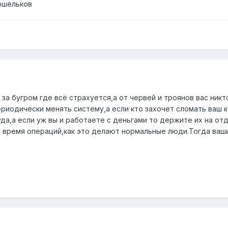
ошельков
 за бугром где всё страхуется,а от червей и троянов вас никт
ериодически менять систему,а если кто захочет сломать ваш к
уда,а если уж вы и работаете с деньгами то держите их на от
на время операций,как это делают нормальные люди.Тогда ваш