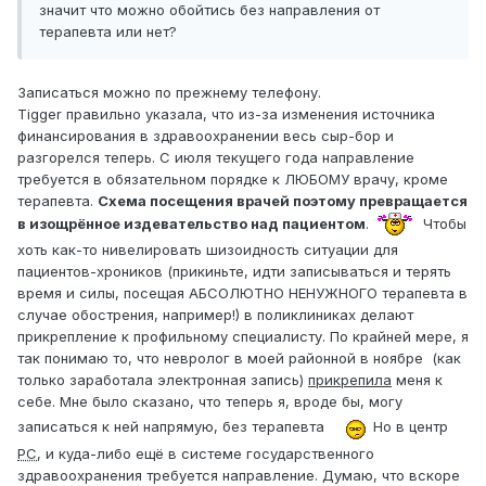
значит что можно обойтись без направления от
терапевта или нет?
Записаться можно по прежнему телефону.
Tigger правильно указала, что из-за изменения источника
финансирования в здравоохранении весь сыр-бор и
разгорелся теперь. С июля текущего года направление
требуется в обязательном порядке к ЛЮБОМУ врачу, кроме
терапевта.
Схема посещения врачей поэтому превращается
в изощрённое издевательство над пациентом
.
Чтобы
хоть как-то нивелировать шизоидность ситуации для
пациентов-хроников (прикиньте, идти записываться и терять
время и силы, посещая АБСОЛЮТНО НЕНУЖНОГО терапевта в
случае обострения, например!) в поликлиниках делают
прикрепление к профильному специалисту. По крайней мере, я
так понимаю то, что невролог в моей районной в ноябре (как
только заработала электронная запись)
прикрепила
меня к
себе. Мне было сказано, что теперь я, вроде бы, могу
записаться к ней напрямую, без терапевта
Но в центр
РС
, и куда-либо ещё в системе государственного
здравоохранения требуется направление. Думаю, что вскоре