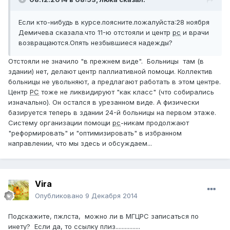
Если кто-нибудь в курсе.поясните.пожалуйста:28 ноября
Демичева сказала.что 11-ю отстояли и центр
рс
и врачи
возвращаются.Опять незбывшиеся надежды?
Отстояли не значило "в прежнем виде". Больницы там (в
здании) нет, делают центр паллиативной помощи. Коллектив
больницы не увольняют, а предлагают работать в этом центре.
Центр
РС
тоже не ликвидируют "как класс" (что собирались
изначально). Он остался в урезанном виде. А физически
базируется теперь в здании 24-й больницы на первом этаже.
Систему организации помощи
рс
-никам продолжают
"реформировать" и "оптимизировать" в избранном
направлении, что мы здесь и обсуждаем...
Vira
Опубликовано
9 Декабря 2014
Подскажите, пжлста, можно ли в МГЦРС записаться по
инету? Если да, то ссылку плиз................