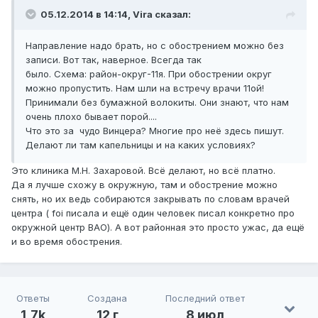
05.12.2014 в 14:14, Vira сказал:
Направление надо брать, но с обострением можно без
записи. Вот так, наверное. Всегда так
было. Схема: район-округ-11я. При обострении округ
можно пропустить. Нам шли на встречу врачи 11ой!
Принимали без бумажной волокиты. Они знают, что нам
очень плохо бывает порой....
Что это за чудо Винцера? Многие про неё здесь пишут.
Делают ли там капельницы и на каких условиях?
Это клиника М.Н. Захаровой. Всё делают, но всё платно.
Да я лучше схожу в окружную, там и обострение можно
снять, но их ведь собираются закрывать по словам врачей
центра ( foi писала и ещё один человек писал конкретно про
окружной центр ВАО). А вот районная это просто ужас, да ещё
и во время обострения.
Ответы
Создана
Последний ответ
1,7k
12 г
8 июл