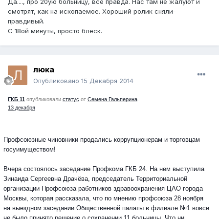
Да...., про 20ую больницу, всё правда. Нас там не жалуют и
смотрят, как на ископаемое. Хороший ролик сняли-
правдивый.
С 18ой минуты, просто блеск.
люка
Опубликовано
15 Декабря 2014
ГКБ 11
опубликовали
статус
от
Семена Гальперина
.
13 декабря
Профсоюзные чиновники продались коррупционерам и торговцам
госуимуществом!
Вчера состоялось заседание Профкома ГКБ 24. На нем выступила
Зинаида Сергеевна Драчёва, председатель Территориальной
организации Профсоюза работников здравоохранения ЦАО города
Москвы, которая рассказала, что по мнению профсоюза 28 ноября
на выездном заседании Общественной палаты в филиале №1 вовсе
не было принято решение
о сохранении 11 больницы. Что ни