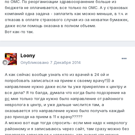
по ОМС. По реорганизации здравоохранение больше из
бюджета не оплачивается, все только по ОМС. А у страховых
компаний одна задача - заплатить как можно меньше, в т.ч. и
отказав в оплате страхового случая из-за нехватки бумажек,
даже если помощь оказана в полном объеме.
Вот как-то так.
Loony
Опубликовано
7 Декабря 2014
А как сейчас вообще узнать кто из врачей в 24 ой и
попробовать записаться на прием к своему врачу?))) а
направление нужно даже если ты уже прикреплен к центру и
все дела? Я то балда, думала что когда было подозрение на
рс
мне только тогда нужно было направление от районного
невролога в центр, и уже дальше числится там, а
оказывается это направление нужно было получать каждый
раз приходя на прием в 11 к врачу?????
А можно вот еще тогда спросить- если мне надо к неврологу
районному и я записываюсь через сайт, там сразу можно без
терапевта записаться к неврологу, это значит что можно