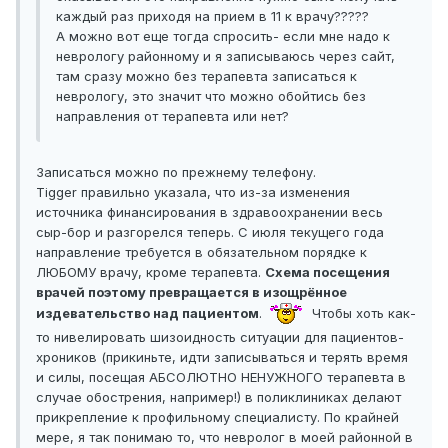
каждый раз приходя на прием в 11 к врачу?????
А можно вот еще тогда спросить- если мне надо к
неврологу районному и я записываюсь через сайт,
там сразу можно без терапевта записаться к
неврологу, это значит что можно обойтись без
направления от терапевта или нет?
Записаться можно по прежнему телефону.
Tigger правильно указала, что из-за изменения
источника финансирования в здравоохранении весь
сыр-бор и разгорелся теперь. С июля текущего года
направление требуется в обязательном порядке к
ЛЮБОМУ врачу, кроме терапевта.
Схема посещения
врачей поэтому превращается в изощрённое
издевательство над пациентом
.
Чтобы хоть как-
то нивелировать шизоидность ситуации для пациентов-
хроников (прикиньте, идти записываться и терять время
и силы, посещая АБСОЛЮТНО НЕНУЖНОГО терапевта в
случае обострения, например!) в поликлиниках делают
прикрепление к профильному специалисту. По крайней
мере, я так понимаю то, что невролог в моей районной в