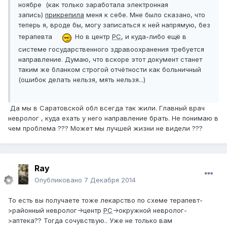
ноябре (как только заработала электронная
запись)
прикрепила
меня к себе. Мне было сказано, что
теперь я, вроде бы, могу записаться к ней напрямую, без
терапевта
Но в центр
РС
, и куда-либо ещё в
системе государственного здравоохранения требуется
направление. Думаю, что вскоре этот документ станет
таким же бланком строгой отчётности как больничный
(ошибок делать нельзя, мять нельзя...)
Да мы в Саратовской обл всегда так жили. Главный врач
невролог , куда ехать у него направление брать. Не понимаю в
чем проблема ??? Может мы лучшей жизни не видели ???
Ray
Опубликовано
7 Декабря 2014
То есть вы получаете тоже лекарство по схеме терапевт-
>районный невролог->центр
РС
->окружной невролог-
>аптека?? Тогда сочувствую.. Уже не только вам