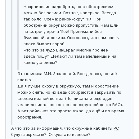
Направление надо брать, но с обострением
можно без записи. Вот так, наверное. Всегда
так было. Схема: район-округ-11я. При
обострении округ можно пропустить. Нам шли
на встречу врачи 11ой! Принимали без
бумажной волокиты. Они знают, что нам очень
плохо бывает порой....
Что это за чудо Винцера? Многие про неё
здесь пишут. Делают ли там капельницы и на
каких условиях?
Это клиника М.Н. Захаровой. Всё делают, но всё
платно.
Да я лучше схожу в окружную, там и обострение
можно снять, но их ведь собираются закрывать по
словам врачей центра ( foi писала и ещё один
человек писал конкретно про окружной центр ВАО).
А вот районная это просто ужас, да ещё и во время
обострения.
А что это за информация, что окружные кабинеты
РС
будут закрывать?! Откуда это взялось?