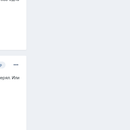
р
ерял. Или