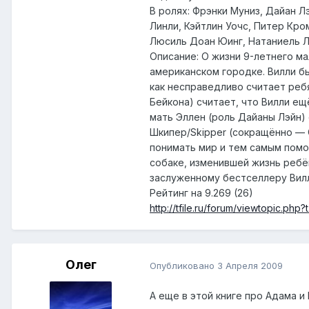
В ролях: Фрэнки Муниз, Дайан Л
Линли, Кэйтлин Уочс, Питер Кро
Люсиль Доан Юинг, Натаниель Ли
Описание: О жизни 9-летнего ма
американском городке. Вилли б
как несправедливо считает реб
Бейкона) считает, что Вилли ещ
мать Эллен (роль Дайаны Лэйн) с
Шкипер/Skipper (сокращённо — С
понимать мир и тем самым помо
собаке, изменившей жизнь ребё
заслуженному бестселлеру Вилли 
Рейтинг на 9.269 (26)
http://tfile.ru/forum/viewtopic.php
Олег
Опубликовано
3 Апреля 2009
А еще в этой книге про Адама и 