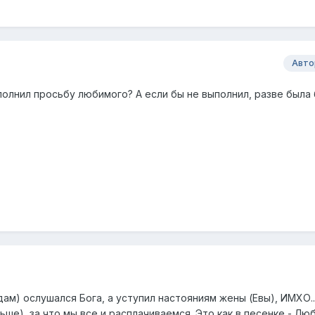
Авто
полнил просьбу любимого? А если бы не выполнил, разве была
дам) ослушался Бога, а уступил настояниям жены (Евы), ИМХО...
ьше), за что мы все и расплачиваемся. Это как в песенке - Лю