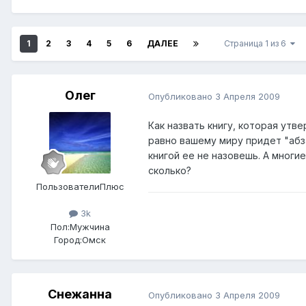
1
2
3
4
5
6
ДАЛЕЕ
Страница 1 из 6
Олег
Опубликовано
3 Апреля 2009
Как назвать книгу, которая утв
равно вашему миру придет "абз
книгой ее не назовешь. А многи
сколько?
ПользователиПлюс
3k
Пол:
Мужчина
Город:
Омск
Снежанна
Опубликовано
3 Апреля 2009