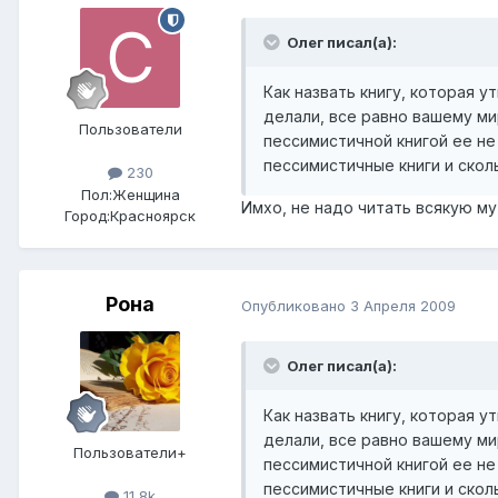
Олег писал(а):
Как назвать книгу, которая 
делали, все равно вашему ми
Пользователи
пессимистичной книгой ее не
пессимистичные книги и скол
230
Пол:
Женщина
Имхо, не надо читать всякую мут
Город:
Красноярск
Рона
Опубликовано
3 Апреля 2009
Олег писал(а):
Как назвать книгу, которая 
делали, все равно вашему ми
Пользователи+
пессимистичной книгой ее не
пессимистичные книги и скол
11,8k