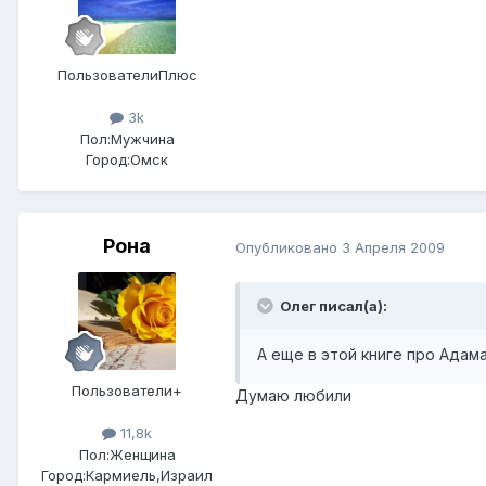
ПользователиПлюс
3k
Пол:
Мужчина
Город:
Омск
Рона
Опубликовано
3 Апреля 2009
Олег писал(а):
А еще в этой книге про Адама
Пользователи+
Думаю любили
11,8k
Пол:
Женщина
Город:
Кармиель,Израил