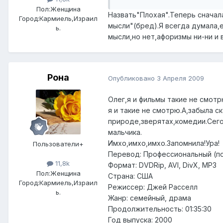
Пол:
Женщина
Назвать"Плохая".Теперь сначал
Город:
Кармиель,Израил
мысли"(бред).Я всегда думала,е
ь.
мысли,но нет,афоризмы ни-ни и в
Рона
Опубликовано
3 Апреля 2009
Олег,я и фильмы такие не смот
я и такие не смотрю.А,забыла с
природе,зверятах,комедии.Сего
мальчика.
Имхо,имхо,имхо.Запомнила!Ура!
Пользователи+
Перевод: Профессиональный (по
11,8k
Формат: DVDRip, AVI, DivX, MP3
Пол:
Женщина
Страна: США
Город:
Кармиель,Израил
Режиссер: Джей Расселл
ь.
Жанр: семейный, драма
Продолжительность: 01:35:30
Год выпуска: 2000