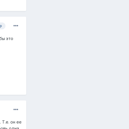
р
 бы это
 Т.е. он ее
бовь одна