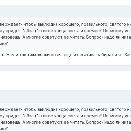
утверждает- чтобы вы(люди) хорошего, правильного, святого н
ру придет "абзац" в виде конца света и времен? По-моему ин
 назовешь. А многие советуют ее читать. Вопрос- надо ли чит
ько?
ь. Нам и так тяжело живется, еще и негатива набираться... За
утверждает- чтобы вы(люди) хорошего, правильного, святого н
ру придет "абзац" в виде конца света и времен? По-моему ин
 назовешь. А многие советуют ее читать. Вопрос- надо ли чит
ько?