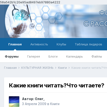
58a542b1c20e95ad8497eb97880a4222
Главная
Активность
Клубы
Таблица лидеров
Форумы
Галерея
Блоги
Календарь
Файлы
Главная
КУЛЬТУРНАЯ ЖИЗНЬ
Книги
Какие книги читать?Чт
Какие книги читать?Что читаете?
Автор:
Олег
,
3 Апреля 2009
в
Книги