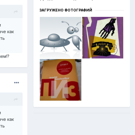
ЗАГРУЖЕНО ФОТОГРАФИЙ
и
аче как
ать
чем!?
и
аче как
ать