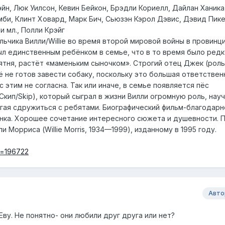
эйн, Люк Уилсон, Кевин Бейкон, Брэдли Кориелл, Дайлан Ханика
мби, Клинт Ховард, Марк Бич, Сьюзэн Кэрол Дэвис, Дэвид Пике
 мл., Полли Крэйг
льчика Вилли/Willie во время второй мировой войны в провинц
ыл единственным ребёнком в семье, что в то время было редк
ятня, растёт «маменьким сыночком». Строгий отец Джек (роль
ё не готов завести собаку, поскольку это большая ответствен
 этим не согласна. Так или иначе, в семье появляется пёс
кип/Skip), который сыграл в жизни Вилли огромную роль, нау
гая сдружиться с ребятами. Биографический фильм-благодарн
нка. Хорошее сочетание интересного сюжета и душевности. 
Морриса (Willie Morris, 1934—1999), изданному в 1995 году.
?t=196722
Авто
Еву. Не понятно- они любили друг друга или нет?