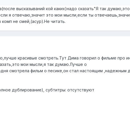
а(после высказываний кой каких)надо сказать"Я так думаю,это
сли я отвечаю,значит это мои мысли,если ты отвечаешь,значи
 комп не смей,(асур).Не читать.
рю,лучше красивые смотреть.Тут Дима говорил о фильме про и
казать,это мои мысли,я так думаю.Лучше о
дня смотрела фильм о песике,он стал настоящим ,надежным 
лное дублирование), cубтитры: отсутствуют