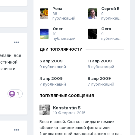
Рона
Сергей В
38
9
публикаций
публикаций
Олег
Gera
10
9
публикаций
публикаций
ДНИ ПОПУЛЯРНОСТИ
елали, все
5 апр 2009
11 апр 2009
истичной
9 публикаций
8 публикаций
книги и
4 апр 2009
6 апр 2009
7 публикаций
7 публикаций
1
ПОПУЛЯРНЫЕ СООБЩЕНИЯ
Konstantin S
10 Февраля 2015
Влез в запой. Скачал тридцатитомник
сборника современной фантастики
(тридцатилетней давности) залил его на...