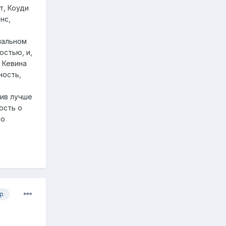
т, Коуди
нс,
иальном
остью, и,
 Кевина
ность,
чив лучше
ость о
По
р