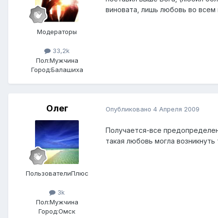
виновата, лишь любовь во всем в
Модераторы
33,2k
Пол:
Мужчина
Город:
Балашиха
Олег
Опубликовано
4 Апреля 2009
Получается-все предопределено.
такая любовь могла возникнуть
ПользователиПлюс
3k
Пол:
Мужчина
Город:
Омск