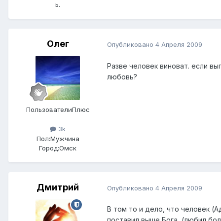
ь.
Олег
Опубликовано
4 Апреля 2009
Разве человек виноват. если вы
любовь?
ПользователиПлюс
3k
Пол:
Мужчина
Город:
Омск
Дмитрий
Опубликовано
4 Апреля 2009
В том то и дело, что человек (А
поставил выше Бога, (любил бол