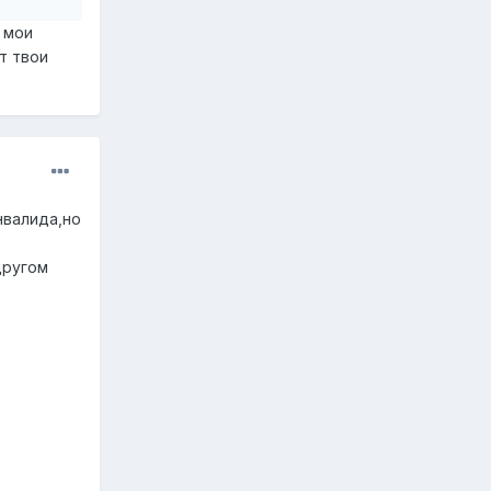
 мои
т твои
нвалида,но
другом