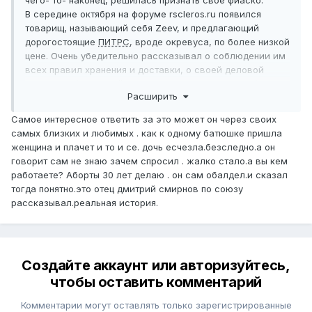
чего- то- наконец, решилась признать свое фиаско.
В середине октября на форуме rscleros.ru появился
товарищ, называющий себя Zeev, и предлагающий
дорогостоящие
ПИТРС
, вроде окревуса, по более низкой
цене. Очень убедительно рассказывал о соблюдении им
всех правил хранения и доставки, о своей деловой
репутации (о которой я позже постоянно слышала). И я
Расширить
решилась заказать у него фампиру, цена которой
оказалась аж на 5тыс. дешевле, чем там, где я
Самое интересное ответить за это может он через своих
заказывала раньше. И мне действительно без проблем
самых близких и любимых . как к одному батюшке пришла
доставили одну упаковку (похоже, турецкого
женщина и плачет и то и се. дочь есчезла.безследно.а он
происхождения).
говорит сам не знаю зачем спросил . жалко стало.а вы кем
Ближе к новому году я решила заказать 2 упаковки (с
работаете? Аборты 30 лет делаю . он сам обалдел.и сказал
учетом праздников). 19 ноября я перевела 30 тыс.
тогда понятно.это отец дмитрий смирнов по союзу
рублей, и стала ждать доставки. Ждала до 13 декабря,
рассказывал.реальная история.
за это время я чего только не услышала: у товарища
были личные проблемы, потом подвела транспортная
компания, потом исчез курьер с фампирой, потом кто-то
должен был прилететь в мой город с лекарством, но
Создайте аккаунт или авторизуйтесь,
тоже исчез... Мое настроение и состояние усугублялось
тем, что мой запас фампиры закончился в начале
чтобы оставить комментарий
декабря. Кто ее принимает- знает как ходится после
Комментарии могут оставлять только зарегистрированные
резкой отмены.