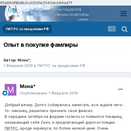
95a66df8b8b2cd35d1e2542dcb94ad7f
ПИТРС за пределами РФ
Опыт в покупке фампиры
Автор:
Мона*
,
1 Февраля 2019
в
ПИТРС за пределами РФ
Мона*
Опубликовано
1 Февраля 2019
Добрый вечер. Долго собиралась написать, все ждала чего-
то- наконец, решилась признать свое фиаско.
В середине октября на форуме rscleros.ru появился товарищ,
называющий себя Zeev, и предлагающий дорогостоящие
ПИТРС
, вроде окревуса, по более низкой цене. Очень