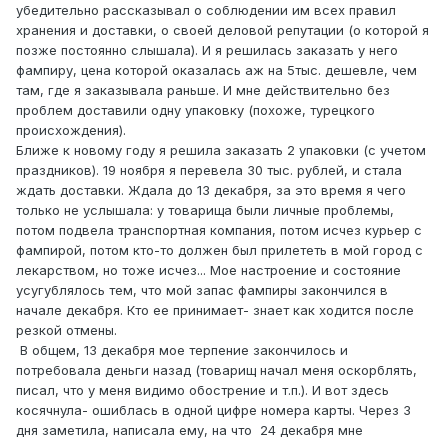
убедительно рассказывал о соблюдении им всех правил
хранения и доставки, о своей деловой репутации (о которой я
позже постоянно слышала). И я решилась заказать у него
фампиру, цена которой оказалась аж на 5тыс. дешевле, чем
там, где я заказывала раньше. И мне действительно без
проблем доставили одну упаковку (похоже, турецкого
происхождения).
Ближе к новому году я решила заказать 2 упаковки (с учетом
праздников). 19 ноября я перевела 30 тыс. рублей, и стала
ждать доставки. Ждала до 13 декабря, за это время я чего
только не услышала: у товарища были личные проблемы,
потом подвела транспортная компания, потом исчез курьер с
фампирой, потом кто-то должен был прилететь в мой город с
лекарством, но тоже исчез... Мое настроение и состояние
усугублялось тем, что мой запас фампиры закончился в
начале декабря. Кто ее принимает- знает как ходится после
резкой отмены.
В общем, 13 декабря мое терпение закончилось и
потребовала деньги назад (товарищ начал меня оскорблять,
писал, что у меня видимо обострение и т.п.). И вот здесь
косячнула- ошиблась в одной цифре номера карты. Через 3
дня заметила, написала ему, на что 24 декабря мне