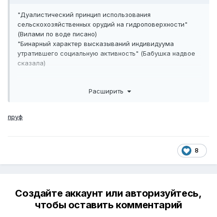
"Дуалистический принцип использования
сельскохозяйственных орудий на гидроповерхности"
(Вилами по воде писано)
"Бинарный характер высказываний индивидуума
утратившего социальную активность" (Бабушка надвое
сказала)
"Проблемы транспортировки жидкостей в сосудах с
Расширить
переменной структурой плотности" (Носить воду в
решете)
пруф
"Оптимизация динамики работы тяглового средства
передвижения, сопряжённая с устранением изначально
деструктивной транспортной единицы" (Баба с возу -
кобыле легче)
8
"Нестандартные методы лечения сколиоза путем
отправления ритуальных услуг" (горбатого могила
исправит)
Создайте аккаунт или авторизуйтесь,
чтобы оставить комментарий
"Проблемы повышения мелкодисперсионности оксида