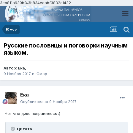
3eb811a930bf43b834edabf3832ef432
Юмор
Русские пословицы и поговорки научным
языком.
Автор:
Ека
,
9 Ноября 2017
в
Юмор
Ека
Опубликовано
9 Ноября 2017
Чет мне дико понравилось :)
Цитата