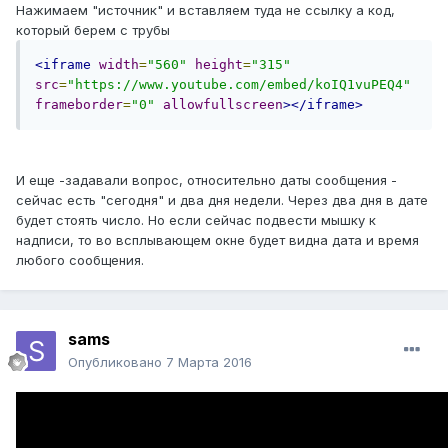
Нажимаем "источник" и вставляем туда не ссылку а код,
который берем с трубы
<iframe
width
=
"560"
height
=
"315"
src
=
"https://www.youtube.com/embed/koIQ1vuPEQ4"
frameborder
=
"0"
allowfullscreen
></iframe>
И еще -задавали вопрос, относительно даты сообщения -
сейчас есть "сегодня" и два дня недели. Через два дня в дате
будет стоять число. Но если сейчас подвести мышку к
надписи, то во всплывающем окне будет видна дата и время
любого сообщения.
sams
Опубликовано
7 Марта 2016