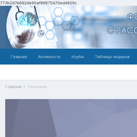
773b2d7e692de95af86875d70ed4829c
Главная
Активность
Клубы
Таблица лидеров
Главная
Ласковая