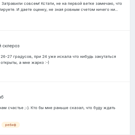
! Затравили совсем! Кстати, не на первой ветке замечаю, что
руете. И даете оценку, не зная ровным счетом ничего ни...
й склероз
6-27 градусов, при 24 уже искала что нибудь закутаться
открыты, а мне жарко :-)
аб
м счастье ;-). Кто бы мне раньше сказал, что буду ждать
ребиф