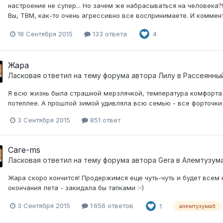
настроение не супер... Но зачем же набрасываться на человека?
Вы, ТВМ, как-то очень агрессивно все воспринимаете. И комменти
18 Сентября 2015
133 ответа
4
Жара
Ласковая
ответил на тему форума автора
Лилу
в
Рассеянны
Я всю жизнь была страшной мерзлячкой, температура комфорта 2
потеплее. А прошлой зимой удивляла всю семью - все форточки 
3 Сентября 2015
851 ответ
Care-ms
Ласковая
ответил на тему форума автора
Gera
в
Алемтузум
Жара скоро кончится! Продержимся еще чуть-чуть и будет всем на
окончания лета - закидала бы тапками :-)
3 Сентября 2015
1 656 ответов
1
алемтузумаб