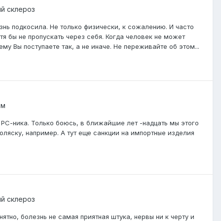
й склероз
нь подкосила. Не только физически, к сожалению. И часто
тя бы не пропускать через себя. Когда человек не может
у Вы поступаете так, а не иначе. Не переживайте об этом...
ом
РС-ника. Только боюсь, в ближайшие лет -надцать мы этого
коляску, например. А тут еще санкции на импортные изделия
й склероз
нятно, болезнь не самая приятная штука, нервы ни к черту и