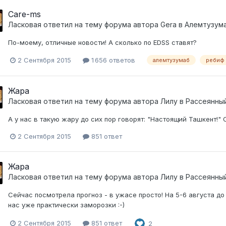
Care-ms
Ласковая
ответил на тему форума автора
Gera
в
Алемтузум
По-моему, отличные новости! А сколько по EDSS ставят?
2 Сентября 2015
1 656 ответов
алемтузумаб
ребиф
Жара
Ласковая
ответил на тему форума автора
Лилу
в
Рассеянны
А у нас в такую жару до сих пор говорят: "Настоящий Ташкент!" О
2 Сентября 2015
851 ответ
Жара
Ласковая
ответил на тему форума автора
Лилу
в
Рассеянны
Сейчас посмотрела прогноз - в ужасе просто! На 5-6 августа до 
нас уже практически заморозки :-)
2 Сентября 2015
851 ответ
2