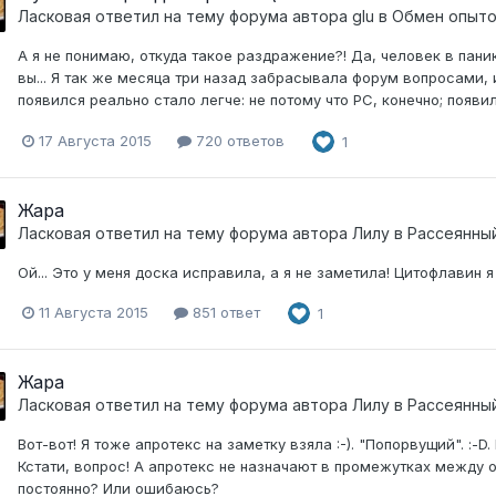
Ласковая
ответил на тему форума автора
glu
в
Обмен опыт
А я не понимаю, откуда такое раздражение?! Да, человек в пани
вы... Я так же месяца три назад забрасывала форум вопросами, 
появился реально стало легче: не потому что РС, конечно; появи
17 Августа 2015
720 ответов
1
Жара
Ласковая
ответил на тему форума автора
Лилу
в
Рассеянны
Ой... Это у меня доска исправила, а я не заметила! Цитофлавин я 
11 Августа 2015
851 ответ
1
Жара
Ласковая
ответил на тему форума автора
Лилу
в
Рассеянны
Вот-вот! Я тоже апротекс на заметку взяла :-). "Попорвущий". :-
Кстати, вопрос! А апротекс не назначают в промежутках между
постоянно? Или ошибаюсь?