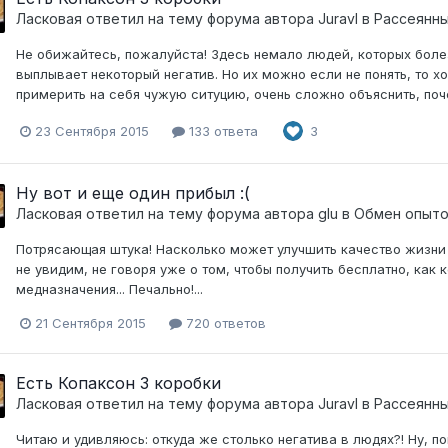
Ласковая
ответил на тему форума автора
Juravl
в
Рассеянны
Не обижайтесь, пожалуйста! Здесь немало людей, которых болез
выплывает некоторый негатив. Но их можно если не понять, то хо
примерить на себя чужую ситуцию, очень сложно объяснить, почем
23 Сентября 2015
133 ответа
3
Ну вот и еще один прибыл :(
Ласковая
ответил на тему форума автора
glu
в
Обмен опыт
Потрясающая штука! Насколько может улучшить качество жизни 
не увидим, не говоря уже о том, чтобы получить бесплатно, как 
медназначения... Печально!...
21 Сентября 2015
720 ответов
Есть Копаксон 3 коробки
Ласковая
ответил на тему форума автора
Juravl
в
Рассеянны
Читаю и удивляюсь: откуда же столько негатива в людях?! Ну, по