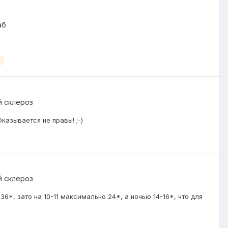
аб
й склероз
казывается не правы! ;-)
й склероз
36*, зато на 10-11 максимально 24*, а ночью 14-16*, что для