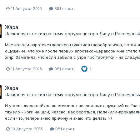
11 Августа 2015
851 ответ
Жара
Ласковая
ответил на тему форума автора
Лилу
в
Рассеянны
Мне кололи апротекс+цераксон+унитиол+церебролизин, потом ч
ощущение, что уже после первых апротекс+цераксон мне стало 
жир. Заметила, что если забыла с утра про таблетки - на следую
11 Августа 2015
851 ответ
1
Жара
Ласковая
ответил на тему форума автора
Лилу
в
Рассеянны
И у меня жара сейчас не вызывает неприятных ощущений по "наш
тяжело - ноги не шли, неясно, как бороться. Полечили-прокапали
если что, теперь знаю причину и знаю что делать :-)
10 Августа 2015
851 ответ