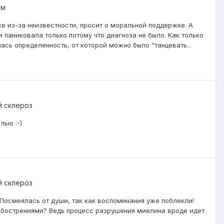
ом
ке из-за неизвестности, просит о моральной поддержке. А
и паниковала только потому что диагноза не было. Как только
лась определенность, от которой можно было "танцевать...
й склероз
пью :-)
й склероз
D. Посмеялась от души, так как воспоминания уже поблекли!
 обострениями? Ведь процесс разрушения миелина вроде идет