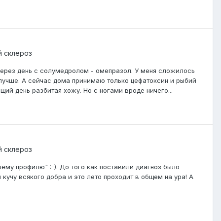
й склероз
ерез день с солумедролом - омепразол. У меня сложилось
лучше. А сейчас дома принимаю только цефатоксин и рыбий
щий день разбитая хожу. Но с ногами вроде ничего...
й склероз
ему профилю" :-). До того как поставили диагноз было
 кучу всякого добра и это лето проходит в общем на ура! А