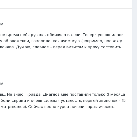
ом
Все время себя ругала, обвиняла в лени. Теперь успокоилась
ачу об онемении, говорила, как чувствую (например, провожу
 поняла. Думаю, главное - перед визитом к врачу составить...
ом
ия... Не знаю. Правда. Диагноз мне поставили только 3 месяца
 боли справа и очень сильная усталость; первый звоночек - 15
сматривался). Сейчас после курса лечения практически...