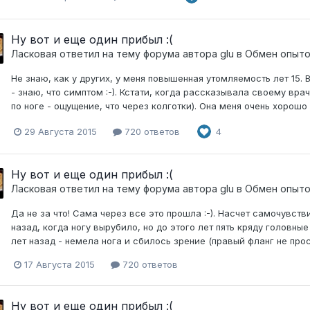
Ну вот и еще один прибыл :(
Ласковая
ответил на тему форума автора
glu
в
Обмен опыт
Не знаю, как у других, у меня повышенная утомляемость лет 15. 
- знаю, что симптом :-). Кстати, когда рассказывала своему вр
по ноге - ощущение, что через колготки). Она меня очень хорошо
29 Августа 2015
720 ответов
4
Ну вот и еще один прибыл :(
Ласковая
ответил на тему форума автора
glu
в
Обмен опыт
Да не за что! Сама через все это прошла :-). Насчет самочувств
назад, когда ногу вырубило, но до этого лет пять кряду головные
лет назад - немела нога и сбилось зрение (правый фланг не про
17 Августа 2015
720 ответов
Ну вот и еще один прибыл :(