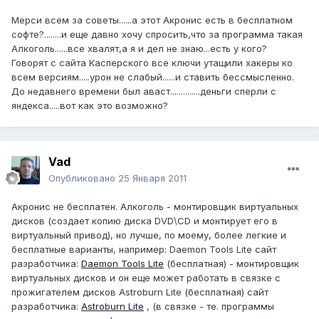
Мерси всем за советы......а этот Акронис есть в бесплатном
софте?........и еще давно хочу спросить,что за программа такая
Алкоголь......все хвалят,а я и дел не знаю...есть у кого?
Говорят с сайта Касперского все ключи утащили хакеры ко
всем версиям.....урон не слабый......и ставить бессмысленно.
До недавнего времени был аваст..............деньги сперли с
яндекса.....вот как это возможно?
Vad
Опубликовано
25 Января 2011
Акронис не бесплатен. Алкоголь - монтировщик виртуальных
дисков (создает копию диска DVD\CD и монтирует его в
виртуальный привод), но лучше, по моему, более легкие и
бесплатные варианты, например: Daemon Tools Lite сайт
разработчика:
Daemon Tools Lite
(бесплатная) - монтировщик
виртуальных дисков и он еще может работать в связке с
прожигателем дисков Astroburn Lite (бесплатная) сайт
разработчика:
Astroburn Lite
, (в связке - те. программы