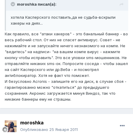
moroshka писал(а):
хотела Касперского поставить,да не судьба-вскрыли
хакеры на днях...
Как правило, все "атаки хакеров" - это банальный баннер - во
весь рабочий стол. От них не спасет антивирус. Совет - не
нажимайте и не запускайте ничего незнакомого на компе. Не
"ведитесь" на надписи- "на вашем компе вирус - нажмите
кнопку чтобы исправить". Это все уловки sms-мошенников. Не
отправляйте никаких sms-ок. Попросите соседа - чтобы зашел
на сайт Касперского или др.Веба - и посмотрел
антиблокиратор. Хотя не факт что поможет.
И безусловно Acronis - запишите его на диск, в случае сбоя -
гарантированно можно "откатиться" до предыдушего
сохранения. Акронис загружается минуя Виндоз, так что
никакие баннеры ему не страшны.
moroshka
Опубликовано
25 Января 2011