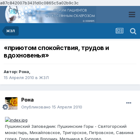
a87c842007b3431d0c0865c5a02b9c3c
ЖЗЛ
«приютом спокойствия, трудов и
вдохновенья»
Автор:
Рона
,
15 Апреля 2010
в
ЖЗЛ
Рона
Опубликовано
15 Апреля 2010
Пушкинский Заповедник: Пушкинские Горы - Святогорский
монастырь, Михайловское, Тригорское, Петровское, Савкина
горка, Городище Воронич, Мельница в Бугрово.