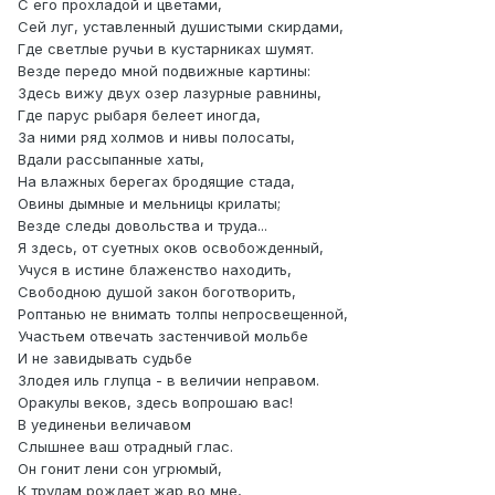
С его прохладой и цветами,
Сей луг, уставленный душистыми скирдами,
Где светлые ручьи в кустарниках шумят.
Везде передо мной подвижные картины:
Здесь вижу двух озер лазурные равнины,
Где парус рыбаря белеет иногда,
За ними ряд холмов и нивы полосаты,
Вдали рассыпанные хаты,
На влажных берегах бродящие стада,
Овины дымные и мельницы крилаты;
Везде следы довольства и труда...
Я здесь, от суетных оков освобожденный,
Учуся в истине блаженство находить,
Свободною душой закон боготворить,
Роптанью не внимать толпы непросвещенной,
Участьем отвечать застенчивой мольбе
И не завидывать судьбе
Злодея иль глупца - в величии неправом.
Оракулы веков, здесь вопрошаю вас!
В уединеньи величавом
Слышнее ваш отрадный глас.
Он гонит лени сон угрюмый,
К трудам рождает жар во мне,