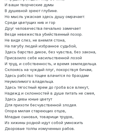
И ваши творческие думы
В душевной зреют глубине.
Но мысль ужасная здесь душу омрачает:
Среди цветущих нив и гор
Друг человечества печально замечает
Везде невежества убийственный позор.
Не видя слез, не внемля стона,
На пагубу людей избранное судьбой,
Здесь барство дикое, без чувства, без закона,
Присвоило себе насильственной лозой
И труд, и собственность, и время земледельца.
Склонясь на чуждый плуг, покорствуя бичам,
Здесь рабство тощее влачится по браздам
Неумолимого владельца.
Здесь тягостный ярем до гроба все влекут,
Надежд и склонностей в душе питать не смея,
Здесь девы юные цветут
Для прихоти бесчувственной злодея.
Опора милая стареющих отцов,
Младые сыновья, товарищи трудов,
Из хижины родной идут собой умножить
Дворовые толпы измученных рабов.