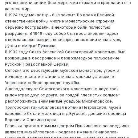
уголок земли своим бессмертными стихами и прославил его
на весь мир.
В 1924 году монастырь был закрыт. Во время Великой
отечественной войны многие монастырские строения
серьезно пострадали, а некоторые были полностью
разрушены. В 1949 году собор был восстановлен, здесь
открылась экспозиция, посвященная истории монастыря,
дуэли и смерти Пушкина.
В 1992 году Свято-Успенский Святогорский монастырь был
возвращен в бессрочное и безвозмездное пользование
Русской Православной Церкви.
Сегодня это действующий мужской монастырь, утром и
вечером, в соответствии с монастырским уставом, в
Успенском соборе проходят службы.
А неподалеку от Святогорского монастыря, в двух-трех
километрах друг от друга, за грядой "лесистых холмов"
расположились знаменитые усадьбы Михайловское,
Тригорское, ганнибаловская вотчина Петровское, музей
народного быта и мельница в д.Бугрово, древние городища
Воронич и Савкина горка.
Главным притягательным центром Пушкинского заповедника
является Михайловское - родовое имение Ганнибалов-
Пушкиных, поэтическая родина поэта, место его духовного и