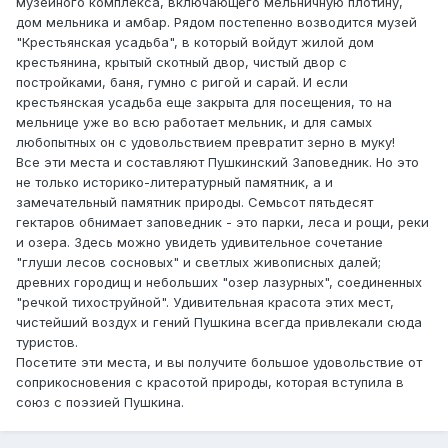
музейного комплекса, включающего мельничную плотину,
дом мельника и амбар. Рядом постепенно возводится музей
"Крестьянская усадьба", в который войдут жилой дом
крестьянина, крытый скотный двор, чистый двор с
постройками, баня, гумно с ригой и сарай. И если
крестьянская усадьба еще закрыта для посещения, то на
мельнице уже во всю работает мельник, и для самых
любопытных он с удовольствием превратит зерно в муку!
Все эти места и составляют Пушкинский Заповедник. Но это
не только историко-литературный памятник, а и
замечательный памятник природы. Семьсот пятьдесят
гектаров обнимает заповедник - это парки, леса и рощи, реки
и озера. Здесь можно увидеть удивительное сочетание
"глуши лесов сосновых" и светлых живописных далей;
древних городищ и небольших "озер лазурных", соединенных
"речкой тихоструйной". Удивительная красота этих мест,
чистейший воздух и гений Пушкина всегда привлекали сюда
туристов.
Посетите эти места, и вы получите большое удовольствие от
соприкосновения с красотой природы, которая вступила в
союз с поэзией Пушкина.