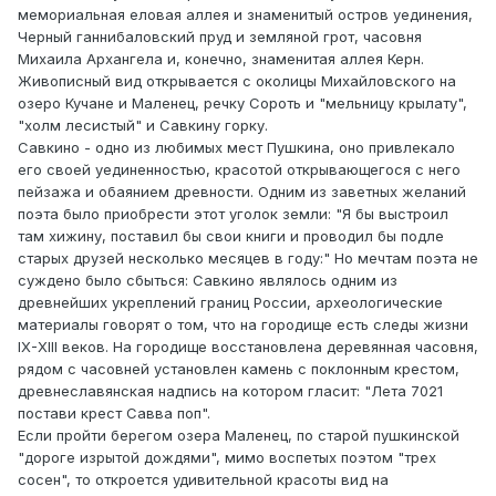
мемориальная еловая аллея и знаменитый остров уединения,
Черный ганнибаловский пруд и земляной грот, часовня
Михаила Архангела и, конечно, знаменитая аллея Керн.
Живописный вид открывается с околицы Михайловского на
озеро Кучане и Маленец, речку Сороть и "мельницу крылату",
"холм лесистый" и Савкину горку.
Савкино - одно из любимых мест Пушкина, оно привлекало
его своей уединенностью, красотой открывающегося с него
пейзажа и обаянием древности. Одним из заветных желаний
поэта было приобрести этот уголок земли: "Я бы выстроил
там хижину, поставил бы свои книги и проводил бы подле
старых друзей несколько месяцев в году:" Но мечтам поэта не
суждено было сбыться: Савкино являлось одним из
древнейших укреплений границ России, археологические
материалы говорят о том, что на городище есть следы жизни
IX-XIII веков. На городище восстановлена деревянная часовня,
рядом с часовней установлен камень с поклонным крестом,
древнеславянская надпись на котором гласит: "Лета 7021
постави крест Савва поп".
Если пройти берегом озера Маленец, по старой пушкинской
"дороге изрытой дождями", мимо воспетых поэтом "трех
сосен", то откроется удивительной красоты вид на