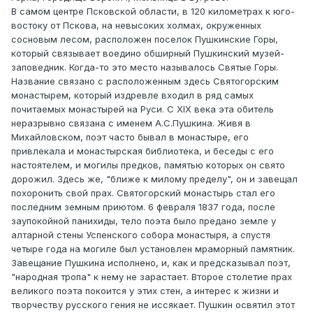
В самом центре Псковской области, в 120 километрах к юго-
востоку от Пскова, на невысоких холмах, окруженных
сосновым лесом, расположен поселок Пушкинские Горы,
который связывает воедино обширный Пушкинский музей-
заповедник. Когда-то это место называлось Святые Горы.
Название связано с расположенным здесь Святогорским
монастырем, который издревле входил в ряд самых
почитаемых монастырей на Руси. С ХIХ века эта обитель
неразрывно связана с именем А.С.Пушкина. Живя в
Михайловском, поэт часто бывал в монастыре, его
привлекала и монастырская библиотека, и беседы с его
настоятелем, и могилы предков, памятью которых он свято
дорожил. Здесь же, "ближе к милому пределу", он и завещал
похоронить свой прах. Святогорский монастырь стал его
последним земным приютом. 6 февраля 1837 года, после
заупокойной панихиды, тело поэта было предано земле у
алтарной стены Успенского собора монастыря, а спустя
четыре года на могиле был установлен мраморный памятник.
Завещание Пушкина исполнено, и, как и предсказывал поэт,
"народная тропа" к нему не зарастает. Второе столетие прах
великого поэта покоится у этих стен, а интерес к жизни и
творчеству русского гения не иссякает. Пушкин освятил этот