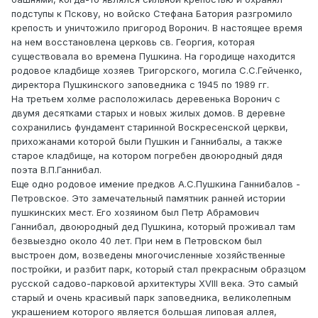
подступы к Пскову, но войско Стефана Батория разгромило
крепость и уничтожило пригород Воронич. В настоящее время
на нем восстановлена церковь св. Георгия, которая
существовала во времена Пушкина. На городище находится
родовое кладбище хозяев Тригорского, могила С.С.Гейченко,
директора Пушкинского заповедника с 1945 по 1989 гг.
На третьем холме расположилась деревенька Воронич с
двумя десятками старых и новых жилых домов. В деревне
сохранились фундамент старинной Воскресенской церкви,
прихожанами которой были Пушкин и Ганнибалы, а также
старое кладбище, на котором погребен двоюродный дядя
поэта В.П.Ганнибал.
Еще одно родовое имение предков А.С.Пушкина Ганнибалов -
Петровское. Это замечательный памятник ранней истории
пушкинских мест. Его хозяином был Петр Абрамович
Ганнибал, двоюродный дед Пушкина, который проживал там
безвыездно около 40 лет. При нем в Петровском был
выстроен дом, возведены многочисленные хозяйственные
постройки, и разбит парк, который стал прекрасным образцом
русской садово-парковой архитектуры ХVIII века. Это самый
старый и очень красивый парк заповедника, великолепным
украшением которого является большая липовая аллея,