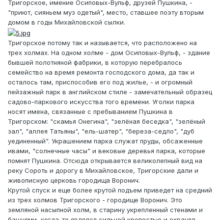
Тригорское, имение Осиповых-Вульф, друзей Пушкина, -
"приют, сияньем муз одетый", место, ставшее поэту вторым
домом в годы Михайловской сылки.
Тригорское потому так и называется, что расположено на
трех холмах. На одном холме - дом Осиповых-Вульф, - здание
бывшей полотняной фабрики, в которую перебралось
семейство на время ремонта господского дома, да так и
осталось там, приспособив его под жилье, - и огромный
пейзажный парк в английском стиле - замечательный образец
садово-паркового искусства того времени. Уголки парка
носят имена, связанные с пребыванием Пушкина в
Тригорском: "скамья Онегина", "зелёная беседка", "зелёный
зал", "аллея Татьяны", "ель-шатер", "береза-седло", "дуб
уединенный". Украшением парка служат пруды, обсаженные
ивами, "солнечные часы" и вековые деревья парка, которые
помнят Пушкина. Отсюда открывается великолепный вид на
реку Сороть и дорогу в Михайловское, Тригорские дали и
живописную церковь городища Воронич.
Крутой спуск и еще более крутой подъем приведет на средний
из трех холмов Тригорского - городище Воронич. Это
земляной насыпной холм, в старину укрепленный стенами и
башнями, когда-то являлся сильной крепостью и охранял