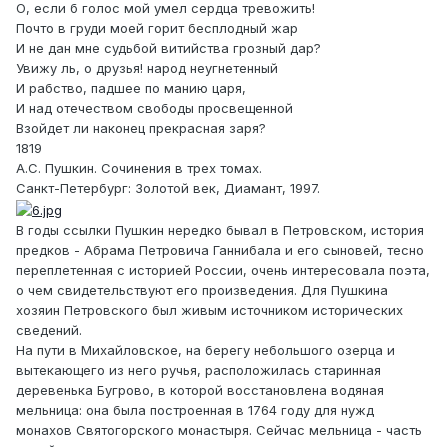
О, если б голос мой умел сердца тревожить!
Почто в груди моей горит бесплодный жар
И не дан мне судьбой витийства грозный дар?
Увижу ль, о друзья! народ неугнетенный
И рабство, падшее по манию царя,
И над отечеством свободы просвещенной
Взойдет ли наконец прекрасная заря?
1819
А.С. Пушкин. Сочинения в трех томах.
Санкт-Петербург: Золотой век, Диамант, 1997.
В годы ссылки Пушкин нередко бывал в Петровском, история
предков - Абрама Петровича Ганнибала и его сыновей, тесно
переплетенная с историей России, очень интересовала поэта,
о чем свидетельствуют его произведения. Для Пушкина
хозяин Петровского был живым источником исторических
сведений.
На пути в Михайловское, на берегу небольшого озерца и
вытекающего из него ручья, расположилась старинная
деревенька Бугрово, в которой восстановлена водяная
мельница: она была построенная в 1764 году для нужд
монахов Святогорского монастыря. Сейчас мельница - часть