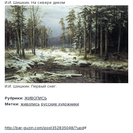
И.И. Шишкин. На севере диком
И.И. Шишкин. Первый снег.
Рубрики:
ЖИВОПИСЬ
Метки:
живопись
русские художники
http://bar-guzin.com/post352835048/?upd
#