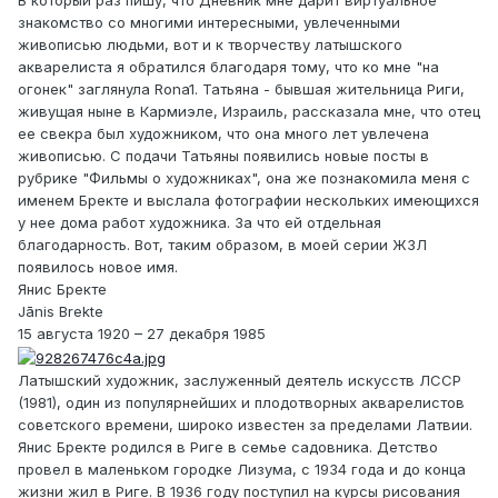
В который раз пишу, что Дневник мне дарит виртуальное
знакомство со многими интересными, увлеченными
живописью людьми, вот и к творчеству латышского
акварелиста я обратился благодаря тому, что ко мне "на
огонек" заглянула Rona1. Татьяна - бывшая жительница Риги,
живущая ныне в Кармиэле, Израиль, рассказала мне, что отец
ее свекра был художником, что она много лет увлечена
живописью. С подачи Татьяны появились новые посты в
рубрике "Фильмы о художниках", она же познакомила меня с
именем Бректе и выслала фотографии нескольких имеющихся
у нее дома работ художника. За что ей отдельная
благодарность. Вот, таким образом, в моей серии ЖЗЛ
появилось новое имя.
Янис Бректе
Jānis Brekte
15 августа 1920 – 27 декабря 1985
Латышский художник, заслуженный деятель искусств ЛССР
(1981), один из популярнейших и плодотворных акварелистов
советского времени, широко известен за пределами Латвии.
Янис Бректе родился в Риге в семье садовника. Детство
провел в маленьком городке Лизума, с 1934 года и до конца
жизни жил в Риге. В 1936 году поступил на курсы рисования