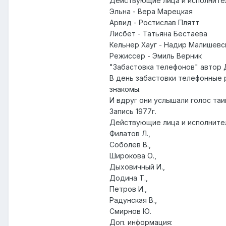
Действующие лица и исполните
Эльна - Вера Марецкая
Арвид - Ростислав Плятт
Лисбет - Татьяна Бестаева
Кельнер Хауг - Надир Малишевс
Режиссер - Эмиль Верник
"Забастовка телефонов"
автор 
В день забастовки телефонные 
знакомы.
И вдруг они услышали голос таи
Запись 1977г.
Действующие лица и исполните
Филатов Л.,
Соболев В.,
Широкова О.,
Дыховичный И.,
Додина Т.,
Петров И.,
Радунская В.,
Смирнов Ю.
Доп. информация
: