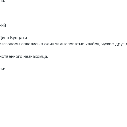
ли:
кий
Дино Буццати
разговоры сплелись в один замысловатые клубок, чужие друг 
нственного незнакомца.
ли: