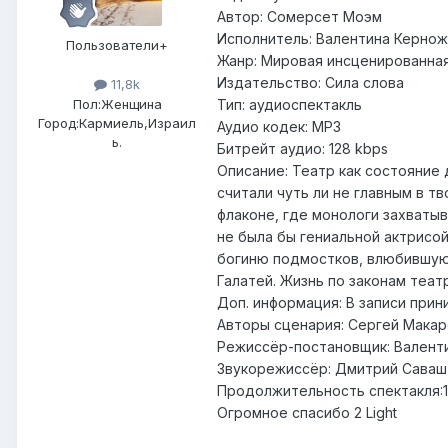
Автор
: Сомерсет Моэм
Исполнитель
: Валентина Керно
Пользователи+
Жанр
: Мировая инсценированная
Издательство
: Сила слова
11,8k
Пол:
Женщина
Тип
: аудиоспектакль
Город:
Кармиель,Израил
Аудио кодек
: MP3
ь.
Битрейт аудио
: 128 kbps
Описание
: Театр как состояние
считали чуть ли не главным в т
флаконе, где монологи захваты
не была бы гениальной актрисой
богиню подмостков, влюбившую
Галатей. Жизнь по законам теат
Доп. информация
: В записи при
Авторы сценария: Сергей Макар
Режиссёр-постановщик: Валент
Звукорежиссёр: Дмитрий Саваш
Продолжительность спектакля:1 
Огромное спасибо 2
Light