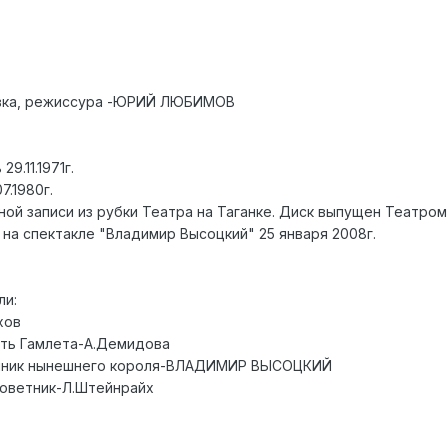
овка, режиссура -ЮРИЙ ЛЮБИМОВ
9.11.1971г.
7.1980г.
ной записи из рубки Театра на Таганке. Диск выпущен Театр
 на спектакле "Владимир Высоцкий" 25 января 2008г.
ли:
хов
ать Гамлета-А.Демидова
яянник нынешнего короля-ВЛАДИМИР ВЫСОЦКИЙ
советник-Л.Штейнрайх