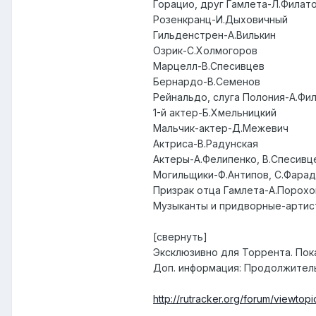
Горацио, друг Гамлета-Л.Филат
Розенкранц-И.Дыховичный
Гильденстрен-А.Вилькин
Озрик-С.Холмогоров
Марцелл-В.Спесивцев
Бернардо-В.Семенов
Рейнальдо, слуга Полония-А.Фи
1-й актер-Б.Хмельницкий
Мальчик-актер-Д.Межевич
Актриса-В.Радунская
Актеры-А.Фелипенко, В.Спесивц
Могильщики-Ф.Антипов, С.Фара
Призрак отца Гамлета-А.Порох
Музыканты и придворные-артис
[свернуть]
Эксклюзивно для Торрента. Пок
Доп. информация
: Продолжитель
http://rutracker.org/forum/viewto