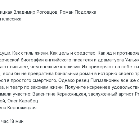
жицкая,Владимир Роговцов, Роман Подоляка
 классика
 души. Как стиль жизни. Как цель и средство. Как яд и против
ворческой биографии английского писателя и драматурга Уиль
вают сильнее, чем внешние коллизии. Их примеряют на себе т
, если бы не превратила банальный роман в историю своего т
ся в простого смертного. Однако резец Пигмалионны все же 
ра, и театр по законам жизни. Получите искреннее удовольств
нимали участие: Валентина Керножицкая, заслуженный артист 
ей, Олег Карабец
ина Керножицкая
час 18 мин.