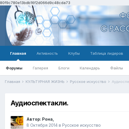
80f9c780e13bdb16f2d066d9c48cda73
Главная
Активность
Клубы
Таблица лидеров
Форумы
Галерея
Блоги
Календарь
Файлы
Главная
КУЛЬТУРНАЯ ЖИЗНЬ
Русское искусство
Аудиоспе
Аудиоспектакли.
Автор:
Рона
,
8 Октября 2014
в
Русское искусство