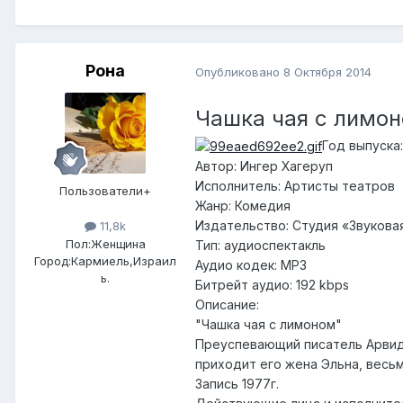
Рона
Опубликовано
8 Октября 2014
Чашка чая с лимон
Год выпуска
Автор
: Ингер Хагеруп
Исполнитель
: Артисты театров
Пользователи+
Жанр
: Комедия
Издательство
: Студия «Звукова
11,8k
Пол:
Женщина
Тип
: аудиоспектакль
Город:
Кармиель,Израил
Аудио кодек
: MP3
ь.
Битрейт аудио
: 192 kbps
Описание
:
"Чашка чая с лимоном"
Преуспевающий писатель Арвид 
приходит его жена Эльна, весь
Запись 1977г.