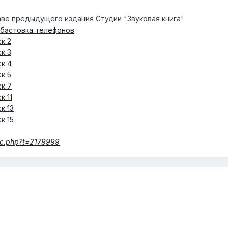
аве предыдущего издания Студии "Звуковая книга"
абастовка телефонов
к 2
к 3
к 4
к 5
к 7
к 11
к 13
к 15
pic.php?t=2179999