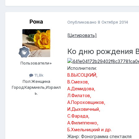
Рона
Опубликовано
8 Октября 2014
[Цитировать]
Ко дню рождения В
Пользователи+
Исполнители
:
В.ВЫСОЦКИЙ,
11,8k
Пол:
Женщина
В.Смехов,
Город:
Кармиель,Израил
А.Демидова,
ь.
Л.Филатов,
А.Пороховщиков,
И.Дыховичный,
С.Фарада,
А.Филиппенко,
Б.Хмельницкий и др.
Жанр
: Фонограмма спектакля