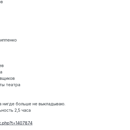
ов
липпенко
ев
да
овщиков
ты театра
а нигде больше не выкладываю.
ность 2,5 часа
pic.php?t=1407874