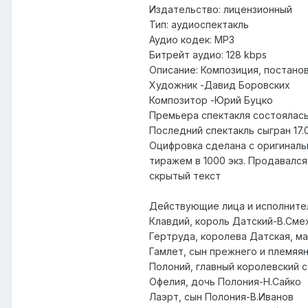
Издательство
: лицензионный
Тип
: аудиоспектакль
Аудио кодек
: MP3
Битрейт аудио
: 128 kbps
Описание
: Композиция, постан
Художник -Давид Боровских
Композитор -Юрий Буцко
Премьера спектакля состоялась 2
Последний спектакль сыгран 17.0
Оцифровка сделана с оригиналь
тиражем в 1000 экз. Продавался
скрытый текст
Действующие лица и исполните
Клавдий, король Датский-В.Сме
Гертруда, королева Датская, м
Гамлет, сын прежнего и плем
Полоний, главный королевский 
Офелия, дочь Полония-Н.Сайко
Лаэрт, сын Полония-В.Иванов