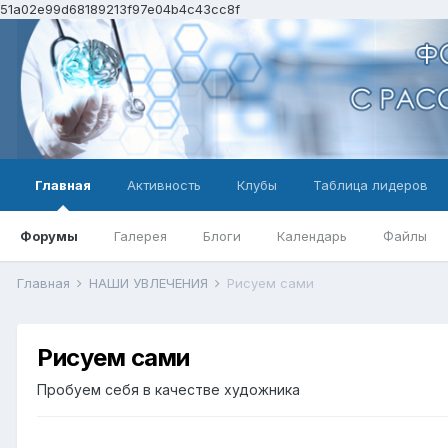
51a02e99d68189213f97e04b4c43cc8f
Главная
Активность
Клубы
Таблица лидеров
Форумы
Галерея
Блоги
Календарь
Файлы
Главная
НАШИ УВЛЕЧЕНИЯ
Рисуем сами
Рисуем сами
Пробуем себя в качестве художника