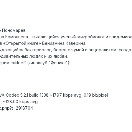
др Пономарев
на Ермольева – выдающийся ученый-микробиолог и эпидемиоло
в «Открытой книге» Вениамина Каверина.
ыдающийся бактериолог, борец с чумой и энцефалитом, созда
удивительных людях и их любви.
рим mikloeff (киноклуб "Феникс")!
vX Codec 5.2.1 build 1338 ~1797 kbps avg, 0.19 bit/pixel
h, ~128.00 kbps avg
pic.php?t=2918704