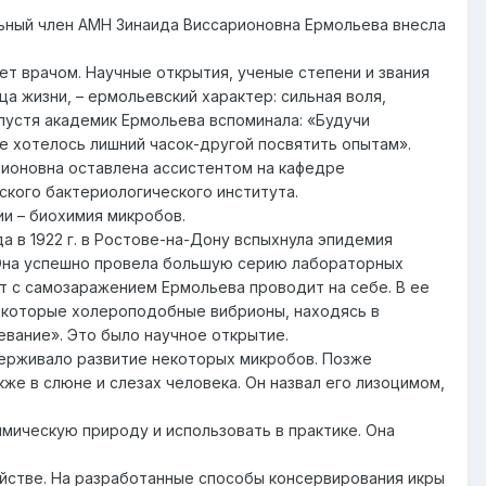
ьный член АМН Зинаида Виссарионовна Ермольева внесла
нет врачом. Научные открытия, ученые степени и звания
а жизни, – ермольевский характер: сильная воля,
пустя академик Ермольева вспоминала: «Будучи
не хотелось лишний часок-другой посвятить опытам».
рионовна оставлена ассистентом на кафедре
кого бактериологического института.
и – биохимия микробов.
а в 1922 г. в Ростове-на-Дону вспыхнула эпидемия
. Она успешно провела большую серию лабораторных
т с самозаражением Ермольева проводит на себе. В ее
 некоторые холероподобные вибрионы, находясь в
вание». Это было научное открытие.
адерживало развитие некоторых микробов. Позже
кже в слюне и слезах человека. Он назвал его лизоцимом,
мическую природу и использовать в практике. Она
йстве. На разработанные способы консервирования икры