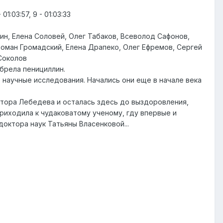
- 01:03:57, 9 - 01:03:33
ин, Елена Соловей, Олег Табаков, Всеволод Сафонов,
Роман Громадский, Елена Драпеко, Олег Ефремов, Сергей
Соколов
брела пенициллин.
аучные исследования. Начались они еще в начале века
ктора Лебедева и осталась здесь до выздоровления,
приходила к чудаковатому ученому, гду впервые и
октора наук Татьяны Власенковой...