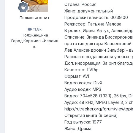
Страна: Россия
Жанр: документальный
Продолжительность: 00:39:00
Пользователи+
Режиссер: Татьяна Малова
11,8k
В ролях: Ирина Автух, Алексан
Пол:
Женщина
Описание: Зинаида Виссарионов
Город:
Кармиель,Израил
прототип доктора Власенковой 
ь.
Лев Александрович Зильбер – в
Рассказ о выдающихся ученых, 
Доп. информация: За рип благода
Качество: TVRip
Формат: AVI
Видео кодек: DivX
Аудио кодек: MP3
Видео: 704x528 (1.33:1), 25 fps, Di
Аудио: 48 kHz, MPEG Layer 3, 2 c
http://rutracker.org/forum/viewto
Открытая книга (9 серий)
Год выпуска: 1977
Жанр: Драма