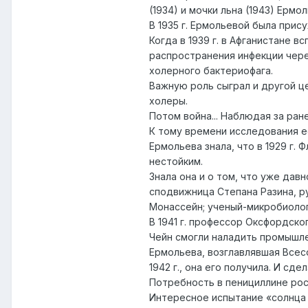
(1934) и мочки льна (1943) Ерм
В 1935 г. Ермольевой была прис
Когда в 1939 г. в Афганистане
распространения инфекции чере
холерного бактериофага.
Важную роль сыграл и другой ц
холеры.
Потом война... Наблюдая за ран
К тому времени исследования е
Ермольева знала, что в 1929 г. 
нестойким.
Знала она и о том, что уже дав
сподвижница Степана Разина, р
Монассейн; ученый-микробиолог
В 1941 г. профессор Оксфордско
Чейн смогли наладить промышле
Ермольева, возглавлявшая Всес
1942 г., она его получила. И с
Потребность в пенициллине росл
Интересное испытание «солнца 