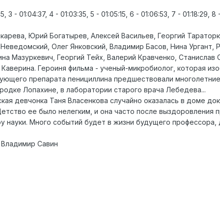
, 3 - 01:04:37, 4 - 01:03:35, 5 - 01:05:15, 6 - 01:06:53, 7 - 01:18:29, 8 
икарева, Юрий Богатырев, Алексей Васильев, Георгий Тараторк
Неведомский, Олег Янковский, Владимир Басов, Нина Ургант, 
ина Мазуркевич, Георгий Тейх, Валерий Кравченко, Станислав 
 Каверина. Героиня фильма - ученый-микробиолог, которая изо
ующего препарата пенициллина предшествовали многолетние н
родке Лопахине, в лаборатории старого врача Лебедева...
ская девчонка Таня Власенкова случайно оказалась в доме до
Детство ее было нелегким, и она часто после выздоровления 
у науки. Много событий будет в жизни будущего профессора, д
 Владимир Савин