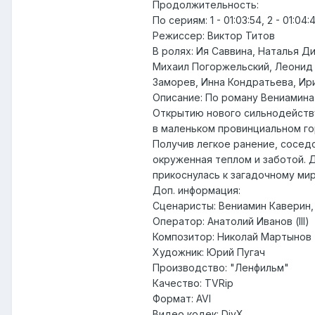
Продолжительность:
По сериям: 1 - 01:03:54, 2 - 01:04:45
Режиссер: Виктор Титов
В ролях: Ия Саввина, Наталья Д
Михаил Погоржельский, Леонид 
Заморев, Инна Кондратьева, Ир
Описание: По роману Вениамина
Открытию нового сильнодейств
в маленьком провинциальном го
Получив легкое ранение, сосед
окруженная теплом и заботой. 
прикоснулась к загадочному мир
Доп. информация:
Сценаристы: Вениамин Каверин,
Оператор: Анатолий Иванов (III)
Композитор: Николай Мартынов
Художник: Юрий Пугач
Производство: "Ленфильм"
Качество: TVRip
Формат: AVI
Видео кодек: DivX