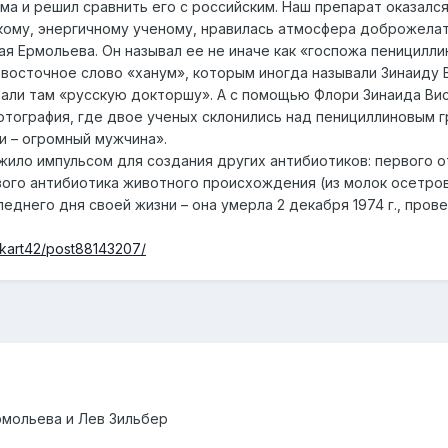
а и решил сравнить его с российским. Наш препарат оказался а
ому, энергичному ученому, нравилась атмосфера доброжелат
я Ермольева. Он называл ее не иначе как «госпожа пеницилли
восточное слово «ханум», которым иногда называли Зинаиду 
вали там «русскую докторшу». А с помощью Флори Зинаида Ви
отография, где двое ученых склонились над пенициллиновым г
и – огромный мужчина».
ило импульсом для создания других антибиотиков: первого о
вого антибиотика животного происхождения (из молок осетров
леднего дня своей жизни – она умерла 2 декабря 1974 г., про
ickart42/post88143207/
рмольева и Лев Зильбер