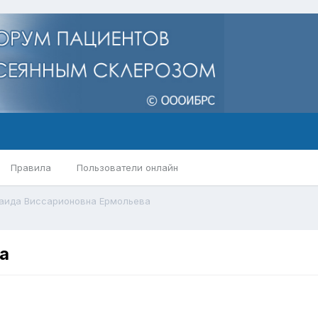
Правила
Пользователи онлайн
аида Виссарионовна Ермольева
а