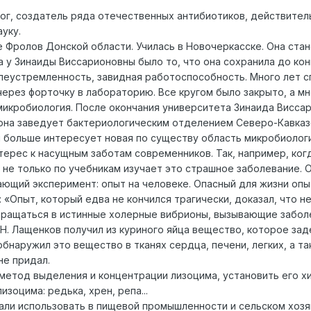
г, создатель ряда отечественных антибиотиков, действител
уку.
ре Фролов Донской области. Училась в Новочеркасске. Она ста
 у Зинаиды Виссарионовны было то, что она сохранила до конц
леустремленность, завидная работоспособность. Много лет с
 через форточку в лабораторию. Все кругом было закрыто, а м
икробиология. После окончания университета Зинаида Висса
на заведует бактериологическим отделением Северо-Кавказс
 больше интересует новая по существу область микробиологи
ерес к насущным заботам современников. Так, например, когд
 не только по учебникам изучает это страшное заболевание
ющий эксперимент: опыт на человеке. Опасный для жизни опы
: «Опыт, который едва не кончился трагически, доказал, что
вращаться в истинные холерные вибрионы, вызывающие заболе
П.Н. Лащенков получил из куриного яйца вещество, которое з
бнаружил это вещество в тканях сердца, печени, легких, а та
не придал.
метод выделения и концентрации лизоцима, установить его хи
зоцима: редька, хрен, репа...
ли использовать в пищевой промышленности и сельском хозя