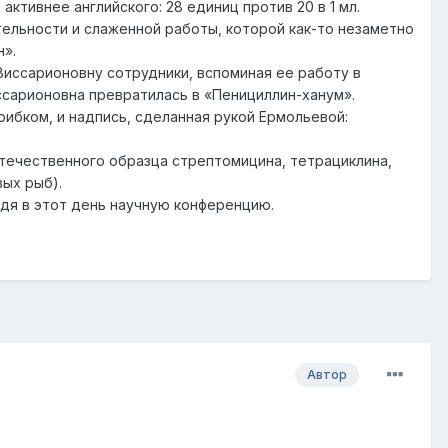
ктивнее английского: 28 единиц против 20 в 1 мл.
ельности и слаженной работы, которой как-то незаметно
н».
Виссарионовну сотрудники, вспоминая ее работу в
ссарионовна превратилась в «Пенициллин-ханум».
рибком, и надпись, сделанная рукой Ермольевой:
течественного образца стрептомицина, тетрациклина,
ых рыб).
ведя в этот день научную конференцию.
Автор