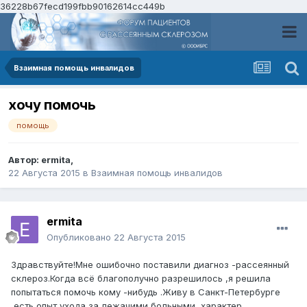
36228b67fecd199fbb90162614cc449b
Взаимная помощь инвалидов
хочу помочь
помощь
Автор:
ermita
,
22 Августа 2015
в
Взаимная помощь инвалидов
ermita
Опубликовано
22 Августа 2015
Здравствуйте!Мне ошибочно поставили диагноз -рассеянный
склероз.Когда всё благополучно разрешилось ,я решила
попытаться помочь кому -нибудь .Живу в Санкт-Петербурге
,есть опыт ухода за лежачими больными ,характер