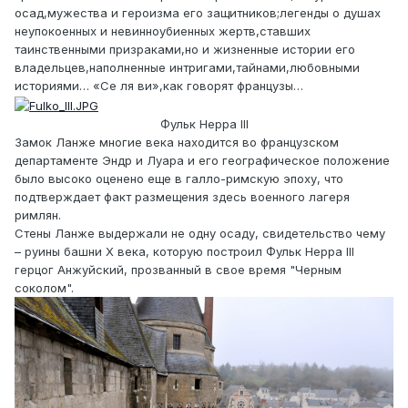
осад,мужества и героизма его защитников;легенды о душах
неупокоенных и невинноубиенных жертв,ставших
таинственными призраками,но и жизненные истории его
владельцев,наполненные интригами,тайнами,любовными
историями… «Се ля ви»,как говорят французы…
Фульк Нерра III
Замок Ланже многие века находится во французском
департаменте Эндр и Луара и его географическое положение
было высоко оценено еще в галло-римскую эпоху, что
подтверждает факт размещения здесь военного лагеря
римлян.
Стены Ланже выдержали не одну осаду, свидетельство чему
– руины башни Х века, которую построил Фульк Нерра III
герцог Анжуйский, прозванный в свое время "Черным
соколом".