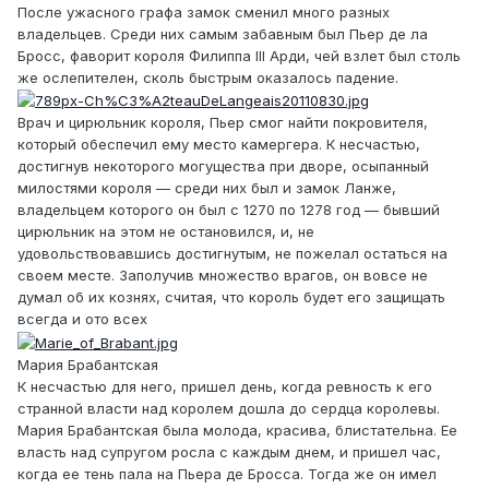
После ужасного графа замок сменил много разных
владельцев. Среди них самым забавным был Пьер де ла
Бросс, фаворит короля Филиппа III Арди, чей взлет был столь
же ослепителен, сколь быстрым оказалось падение.
Врач и цирюльник короля, Пьер смог найти покровителя,
который обеспечил ему место камергера. К несчастью,
достигнув некоторого могущества при дворе, осыпанный
милостями короля — среди них был и замок Ланже,
владельцем которого он был с 1270 по 1278 год — бывший
цирюльник на этом не остановился, и, не
удовольствовавшись достигнутым, не пожелал остаться на
своем месте. Заполучив множество врагов, он вовсе не
думал об их кознях, считая, что король будет его защищать
всегда и ото всех
Мария Брабантская
К несчастью для него, пришел день, когда ревность к его
странной власти над королем дошла до сердца королевы.
Мария Брабантская была молода, красива, блистательна. Ее
власть над супругом росла с каждым днем, и пришел час,
когда ее тень пала на Пьера де Бросса. Тогда же он имел