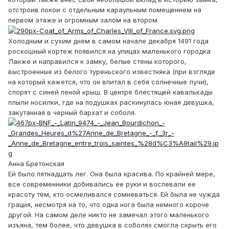
отстроив покои с отдельным караульным помещением на
первом этаже и огромным залом на втором
Холодным и сухим днем в самом начале декабря 1491 года
роскошный кортеж появился на улицах маленького городка
Ланже и направился к замку, белые стены которого,
выстроенные из белого туреньского известняка (при взгляде
на который кажется, что он впитал в себя солнечные лучи),
спорят с синей пеной крыш. В центре блестящей кавалькады
плыли носилки, где на подушках раскинулась юная девушка,
закутанная в черный бархат и соболя.
Анна Бретонская
Ей было пятнадцать лег. Она была красива. По крайней мере,
все современники добивались ее руки и воспевали ее
красоту тем, кто осмеливался сомневаться. Ей была не чужда
грация, несмотря на то, что одна нога была немного короче
другой. На самом деле никто не замечал этого маленького
изъяна, тем более, что девушка в соболях смогла скрыть его