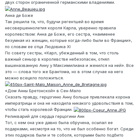
двух сторон ограниченной германскими владениями.
Анна де Боже
Так решила та, что, будучи регентшей во время
несовершеннолетия короля Карла, уверенно правила
королевством: Анна де Боже, его сестра, «наименее
безумная из женщин, которые когда-либо были во Франции»,
по словам ее отца Людовика XI
По совету сестры, «Карл, убежденный в том, что столь
важный сеньор в королевстве небезопасен, отнял
вышеназванную Анну у Максимилиана и женился на ней». Все
это — слова того же Брантома, но в этом случае на него
можно всецело положиться.
«Дом Анны Бретонской» в Сен-Мало
Сказать правду, герцогиню Анну больше привлекала корона
императрицы и она не находила никакого удовольствия в том,
чтобы стать королевой Франции.
Реликварий для сердца герцогини Анн
Тот, с кем она уже давно была обручена, осыпал ее
подарками, несмотря на то, что не был особенно богат. Среди
этих подарков были и те соболя, которыми было подбито