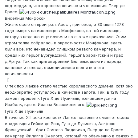
подтвердила, что королева невинна и что виновен Пьер де
Бросс.
Виселица Монфокон
Жизнь свою он проиграл. Арест, приговор, и 30 июня 1278
года смерть на виселице в Монфоконе, на той виселице,
которую недавно еще возвели по его же приказанию. Этим
утром толпа собралась в окрестностях Монфокона: здесь
были все, кто ненавидел слишком резвого камергера, и
среди них герцог Бургундский, герцог Брабантский и граф
д'Артуа. Так как приговоренный был выходцем из народа,
нашлись и голоса, осмелившиеся шептать о его
невиновности
. [
С тех пор Ланже стало частью королевского домена, хотя оно
неоднократно уступалось в качестве залога. Так, в 1218 году
замок перешел к Гуго Х де Лузиньян, женившемуся на
Изабель, вдове Иоанна Безземельного.
Гуго Х де Лузиньян
В течение XIII века крепость Ланже постоянно сменяет своих
владельцев: Гийом де Рош, Гуго де Лузиньян, Альфонс
Французский – брат Святого Людовика, Пьер де ла Бросс –
камергер Филиппа Смелого, который по обвинению в связях с