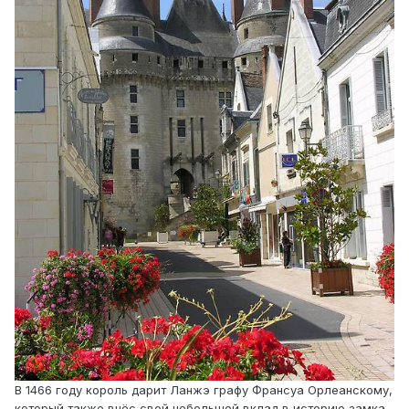
В 1466 году король дарит Ланжэ графу Франсуа Орлеанскому,
который также внёс свой небольшой вклад в историю замка,