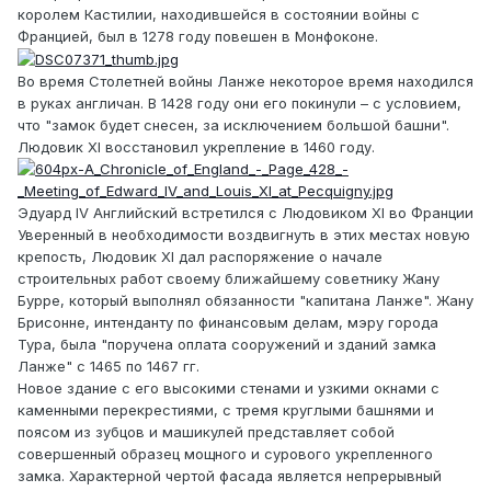
королем Кастилии, находившейся в состоянии войны с
Францией, был в 1278 году повешен в Монфоконе.
Во время Столетней войны Ланже некоторое время находился
в руках англичан. В 1428 году они его покинули – с условием,
что "замок будет снесен, за исключением большой башни".
Людовик XI восстановил укрепление в 1460 году.
Эдуард IV Английский встретился с Людовиком XI во Франции
Уверенный в необходимости воздвигнуть в этих местах новую
крепость, Людовик XI дал распоряжение о начале
строительных работ своему ближайшему советнику Жану
Бурре, который выполнял обязанности "капитана Ланже". Жану
Брисонне, интенданту по финансовым делам, мэру города
Тура, была "поручена оплата сооружений и зданий замка
Ланже" с 1465 по 1467 гг.
Новое здание с его высокими стенами и узкими окнами с
каменными перекрестиями, с тремя круглыми башнями и
поясом из зубцов и машикулей представляет собой
совершенный образец мощного и сурового укрепленного
замка. Характерной чертой фасада является непрерывный