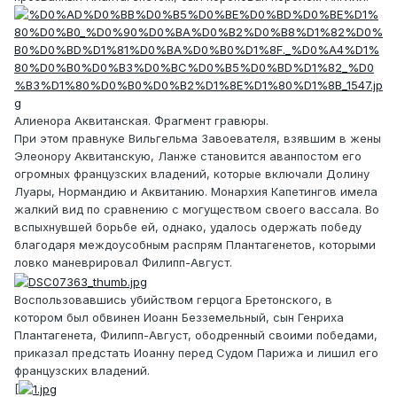
Алиенора Аквитанская. Фрагмент гравюры.
При этом правнуке Вильгельма Завоевателя, взявшим в жены
Элеонору Аквитанскую, Ланже становится аванпостом его
огромных французских владений, которые включали Долину
Луары, Нормандию и Аквитанию. Монархия Капетингов имела
жалкий вид по сравнению с могуществом своего вассала. Во
вспыхнувшей борьбе ей, однако, удалось одержать победу
благодаря междоусобным распрям Плантагенетов, которыми
ловко маневрировал Филипп-Август.
Воспользовавшись убийством герцога Бретонского, в
котором был обвинен Иоанн Безземельный, сын Генриха
Плантагенета, Филипп-Август, ободренный своими победами,
приказал предстать Иоанну перед Судом Парижа и лишил его
французских владений.
[