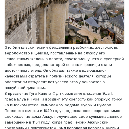
Это был классический феодальный разбойник: жестокость,
вероломство и цинизм, поставленные на службу его
ненасытному желанию власти, сочетались у него с суеверной
набожностью, пределы которой не знали границ и стали
достоянием легенд. Он обладал также выдающимися
качествами стратега и политического деятеля, которые
обеспечили пятьдесят лет успеха этому основателю
анжуйской династии..
В правление Гуго Капета Фульк захватил владения Эда I,
графа Блуа и Тура, и воздвиг эту крепость как опорную точку
на высоком утесе, омываемом водами Луары и Румера.
После его смерти в 1040 году продолжалось непреодолимое
восхождение дома Анжу, получившее свое кульминационное
завершение в 1154 году, когда граф Генрих Анжуйский,
прозванный Плантагенетом, был коронован королем Англии.