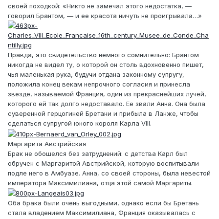
своей походкой: «Никто не замечал этого недостатка, —
говорил Брантом, — и ее красота ничуть не проигрывала…»
Правда, это свидетельство немного сомнительно: Брантом
никогда не видел ту, о которой он столь вдохновенно пишет,
чья маленькая рука, будучи отдана законному супругу,
положила конец векам непрочного согласия и принесла
звезде, называемой Франция, один из прекраснейших лучей,
которого ей так долго недоставало. Ее звали Анна. Она была
суверенной герцогиней Бретани и прибыла в Ланже, чтобы
сделаться супругой юного короля Карла VIII.
Маргарита Австрийская
Брак не обошелся без затруднений: с детства Карл был
обручен с Маргаритой Австрийской, которую воспитывали
подле него в Амбуазе. Анна, со своей стороны, была невестой
императора Максимилиана, отца этой самой Маргариты.
Оба брака были очень выгодными, однако если бы Бретань
стала владением Максимилиана, Франция оказывалась с