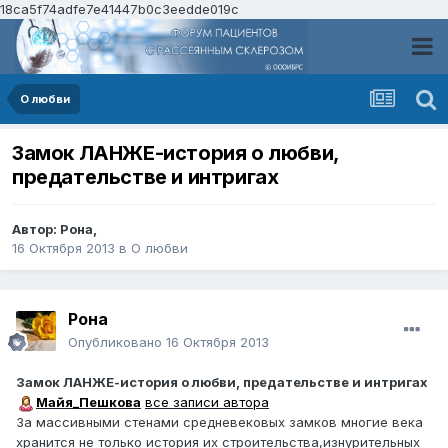
18ca5f74adfe7e41447b0c3eedde019c
О любви
Замок ЛАНЖЕ-история о любви,
предательстве и интригах
Автор:
Рона
,
16 Октября 2013
в
О любви
Рона
Опубликовано
16 Октября 2013
Замок ЛАНЖЕ-история о любви, предательстве и интригах
Майя_Пешкова
все записи автора
За массивными стенами средневековых замков многие века
хранится не только история их строительства,изнурительных