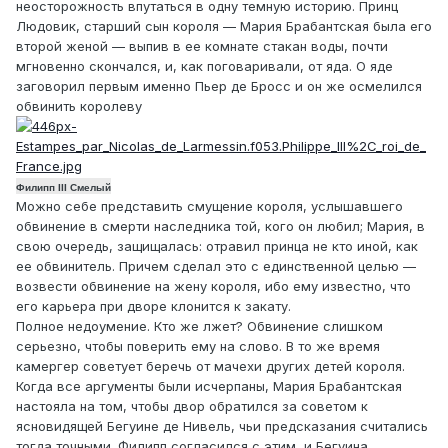
неосторожность впутаться в одну темную историю. Принц
Людовик, старший сын короля — Мария Брабантская была его
второй женой — выпив в ее комнате стакан воды, почти
мгновенно скончался, и, как поговаривали, от яда. О яде
заговорил первым именно Пьер де Бросс и он же осмелился
обвинить королеву
Филипп III Смелый
Можно себе представить смущение короля, услышавшего
обвинение в смерти наследника той, кого он любил; Мария, в
свою очередь, защищалась: отравил принца не кто иной, как
ее обвинитель. Причем сделал это с единственной целью —
возвести обвинение на жену короля, ибо ему известно, что
его карьера при дворе клонится к закату.
Полное недоумение. Кто же лжет? Обвинение слишком
серьезно, чтобы поверить ему на слово. В то же время
камергер советует беречь от мачехи других детей короля.
Когда все аргументы были исчерпаны, Мария Брабантская
настояла на том, чтобы двор обратился за советом к
ясновидящей Бегуине де Нивель, чьи предсказания считались
тогда точными. Филипп согласился с этим, и Бегуина