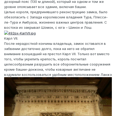
дозорный пояс (130 м длиной), который на одном и том же
уровне опоясывает все здание, включая башни.
Целью короля, предпринявшего реконструкцию замка, было
обезопасить с Запада королевские владения Тура, Плесси-
ле-Тура и Амбуаза, жизненно важных центров правления. С
востока их закрывал Шомон, с юга – Шинон и Лош.
Карл VII.
После нерадостной кончины владельца, замок оставался в
забвении достаточно долго, пока на него не обратил
внимание взошедший на престол Карл VII. Только вот вместо
того, чтобы укрепить крепость, король посчитал
целесообразным разрушить все оборонительные сооружения
кроме башни-донжона, чтобы коварные англичане не
вздумали воспользоваться удобным местоположением Ланжэ